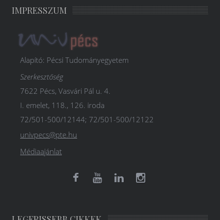
IMPRESSZUM
Alapító: Pécsi Tudományegyetem
Szerkesztőség
7622 Pécs, Vasvári Pál u. 4.
I. emelet, 118., 126. iroda
72/501-500/12144; 72/501-500/12122
univpecs@pte.hu
Médiaajánlat
LEGFRISSEBB CIKKEK