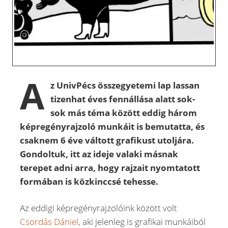
A
z UnivPécs összegyetemi lap lassan
tizenhat éves fennállása alatt sok-
sok más téma között eddig három
képregényrajzoló munkáit is bemutatta, és
csaknem 6 éve váltott grafikust utoljára.
Gondoltuk, itt az ideje valaki másnak
terepet adni arra, hogy rajzait nyomtatott
formában is közkinccsé tehesse.
Az eddigi képregényrajzolóink között volt
Csordás Dániel
, aki jelenleg is grafikai munkáiból