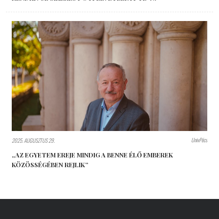
UnivPécs
2025. AUGUSZTUS 29.
„AZ EGYETEM EREJE MINDIG A BENNE ÉLŐ EMBEREK
KÖZÖSSÉGÉBEN REJLIK”