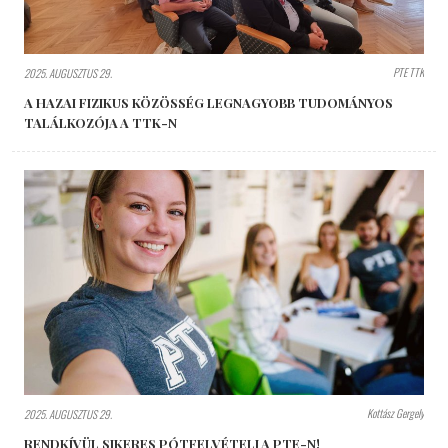
PTE TTK
2025. AUGUSZTUS 29.
A HAZAI FIZIKUS KÖZÖSSÉG LEGNAGYOBB TUDOMÁNYOS
TALÁLKOZÓJA A TTK-N
Kottász Gergely
2025. AUGUSZTUS 29.
RENDKÍVÜL SIKERES PÓTFELVÉTELI A PTE-N!