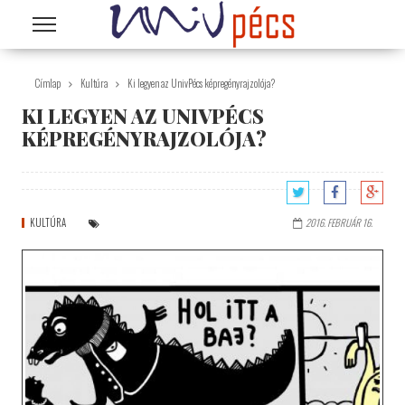
Ugrás a tartalomra
Címlap
Kultúra
Ki legyen az UnivPécs képregényrajzolója?
KI LEGYEN AZ UNIVPÉCS
KÉPREGÉNYRAJZOLÓJA?
KULTÚRA
2016. FEBRUÁR 16.