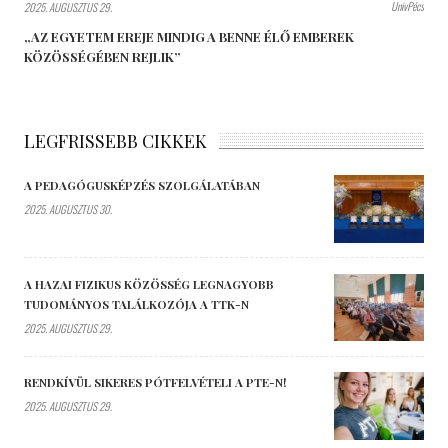
UnivPécs
2025. AUGUSZTUS 29.
„AZ EGYETEM EREJE MINDIG A BENNE ÉLŐ EMBEREK
KÖZÖSSÉGÉBEN REJLIK”
LEGFRISSEBB CIKKEK
A PEDAGÓGUSKÉPZÉS SZOLGÁLATÁBAN
2025. AUGUSZTUS 30.
A HAZAI FIZIKUS KÖZÖSSÉG LEGNAGYOBB
TUDOMÁNYOS TALÁLKOZÓJA A TTK-N
2025. AUGUSZTUS 29.
RENDKÍVÜL SIKERES PÓTFELVÉTELI A PTE-N!
2025. AUGUSZTUS 29.