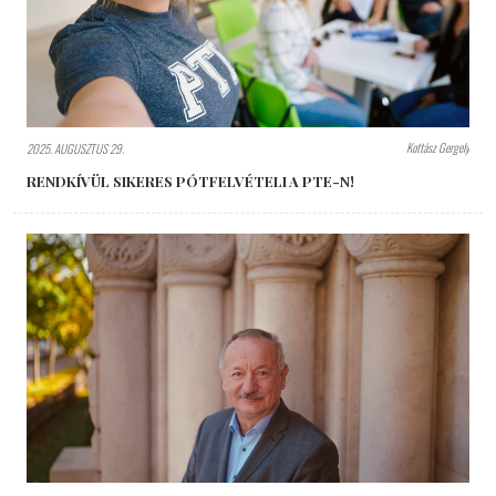
Kottász Gergely
2025. AUGUSZTUS 29.
RENDKÍVÜL SIKERES PÓTFELVÉTELI A PTE-N!