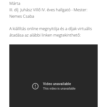
Márta
III. díj Juhász Villő IV. éves hallgató - Mester:
Nemes Csaba
A kiállítás online megnyitója és a díjak virtuális
átadása az alábbi linken megtekinthető: