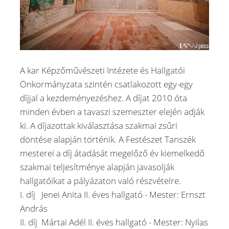
A kar Képzőművészeti Intézete és Hallgatói
Önkormányzata szintén csatlakozott egy-egy
díjjal a kezdeményezéshez. A díjat 2010 óta
minden évben a tavaszi szemeszter elején adják
ki. A díjazottak kiválasztása szakmai zsűri
döntése alapján történik. A Festészet Tanszék
mesterei a díj átadását megelőző év kiemelkedő
szakmai teljesítménye alapján javasolják
hallgatóikat a pályázaton való részvételre.
I. díj Jenei Anita II. éves hallgató - Mester: Ernszt
András
II. díj Mártai Adél II. éves hallgató - Mester: Nyilas