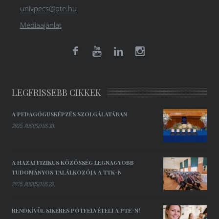
univpecs@pte.hu
Médiaajánlat
LEGFRISSEBB CIKKEK
A PEDAGÓGUSKÉPZÉS SZOLGÁLATÁBAN
2025. AUGUSZTUS 30.
A HAZAI FIZIKUS KÖZÖSSÉG LEGNAGYOBB
TUDOMÁNYOS TALÁLKOZÓJA A TTK-N
2025. AUGUSZTUS 29.
RENDKÍVÜL SIKERES PÓTFELVÉTELI A PTE-N!