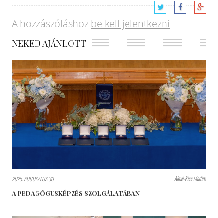
A hozzászóláshoz
be kell jelentkezni
NEKED AJÁNLOTT
Aknai-Kiss Martina
2025. AUGUSZTUS 30.
A PEDAGÓGUSKÉPZÉS SZOLGÁLATÁBAN