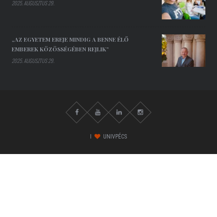
2025. AUGUSZTUS 29.
„AZ EGYETEM EREJE MINDIG A BENNE ÉLŐ
EMBEREK KÖZÖSSÉGÉBEN REJLIK”
2025. AUGUSZTUS 29.
I
UNIVPÉCS