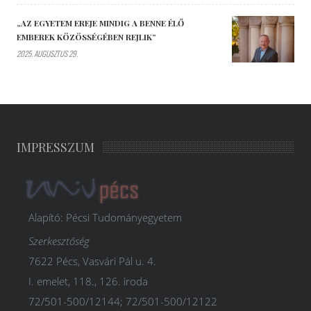
„AZ EGYETEM EREJE MINDIG A BENNE ÉLŐ
EMBEREK KÖZÖSSÉGÉBEN REJLIK”
2025. AUGUSZTUS 29.
IMPRESSZUM
Alapító: Pécsi Tudományegyetem
Szerkesztőség
7622 Pécs, Vasvári Pál u. 4.
I. emelet, 118., 126. iroda
72/501-500/12144; 72/501-500/12122