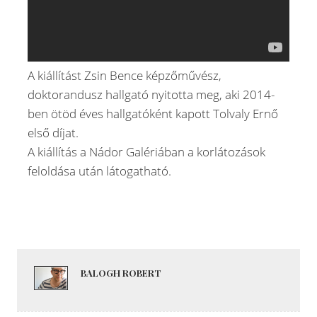
A kiállítást Zsin Bence képzőművész,
doktorandusz hallgató nyitotta meg, aki 2014-
ben ötöd éves hallgatóként kapott Tolvaly Ernő
első díjat.
A kiállítás a Nádor Galériában a korlátozások
feloldása után látogatható.
BALOGH ROBERT