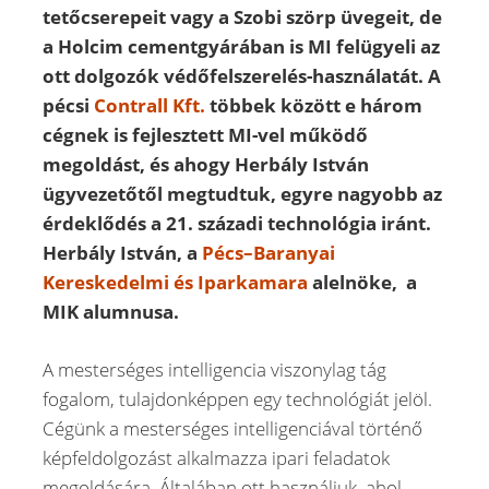
tetőcserepeit vagy a Szobi szörp üvegeit, de
a Holcim cementgyárában is MI felügyeli az
ott dolgozók védőfelszerelés-használatát. A
pécsi
Contrall Kft.
többek között e három
cégnek is fejlesztett MI-vel működő
megoldást, és ahogy Herbály István
ügyvezetőtől megtudtuk, egyre nagyobb az
érdeklődés a 21. századi technológia iránt.
Herbály István, a
Pécs–Baranyai
Kereskedelmi és Iparkamara
alelnöke, a
MIK alumnusa.
A mesterséges intelligencia viszonylag tág
fogalom, tulajdonképpen egy technológiát jelöl.
Cégünk a mesterséges intelligenciával történő
képfeldolgozást alkalmazza ipari feladatok
megoldására. Általában ott használjuk, ahol