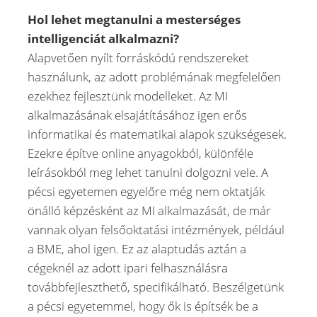
Hol lehet megtanulni a mesterséges
intelligenciát alkalmazni?
Alapvetően nyílt forráskódú rendszereket
használunk, az adott problémának megfelelően
ezekhez fejlesztünk modelleket. Az MI
alkalmazásának elsajátításához igen erős
informatikai és matematikai alapok szükségesek.
Ezekre építve online anyagokból, különféle
leírásokból meg lehet tanulni dolgozni vele. A
pécsi egyetemen egyelőre még nem oktatják
önálló képzésként az MI alkalmazását, de már
vannak olyan felsőoktatási intézmények, például
a BME, ahol igen. Ez az alaptudás aztán a
cégeknél az adott ipari felhasználásra
továbbfejleszthető, specifikálható. Beszélgetünk
a pécsi egyetemmel, hogy ők is építsék be a