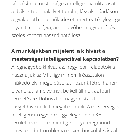
képzésbe a mesterséges intelligencia oktatását,
a diákok tudjanak ilyet tanulni, lássák előadáson,
a gyakorlatban a működését, mert ez tényleg egy
olyan technológia, ami a jövőben nagyon jól és
széles körben használható lesz.
A munkájukban mi jelenti a kihívást a
mesterséges intelligenciával kapcsolatban?
A legnagyobb kihívás az, hogy ipari feladatokra
használjuk az MI-t, így mi nem íróasztalon
működő elvi megoldásokat hozunk létre, hanem
olyanokat, amelyeknek be kell állniuk az ipari
termelésbe. Robusztus, nagyon stabil
megoldásokat kell megalkotnunk. A mesterséges
intelligencia egyelőre egy elég erősen K+F
terület, ezért nem mindig könnyű megmondani,
hogy az adott probléma milyen bonyolultsággal