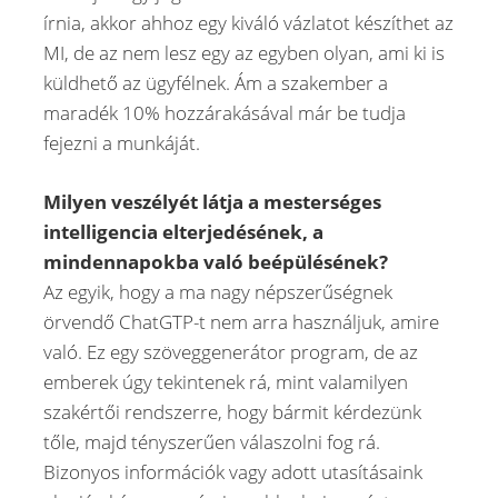
írnia, akkor ahhoz egy kiváló vázlatot készíthet az
MI, de az nem lesz egy az egyben olyan, ami ki is
küldhető az ügyfélnek. Ám a szakember a
maradék 10% hozzárakásával már be tudja
fejezni a munkáját.
Milyen veszélyét látja a mesterséges
intelligencia elterjedésének, a
mindennapokba való beépülésének?
Az egyik, hogy a ma nagy népszerűségnek
örvendő ChatGTP-t nem arra használjuk, amire
való. Ez egy szöveggenerátor program, de az
emberek úgy tekintenek rá, mint valamilyen
szakértői rendszerre, hogy bármit kérdezünk
tőle, majd tényszerűen válaszolni fog rá.
Bizonyos információk vagy adott utasításaink