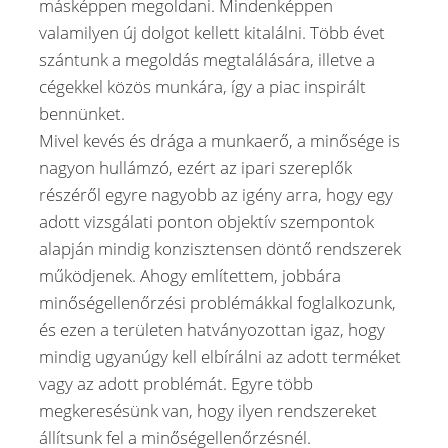
másképpen megoldani. Mindenképpen
valamilyen új dolgot kellett kitalálni. Több évet
szántunk a megoldás megtalálására, illetve a
cégekkel közös munkára, így a piac inspirált
bennünket.
Mivel kevés és drága a munkaerő, a minősége is
nagyon hullámzó, ezért az ipari szereplők
részéről egyre nagyobb az igény arra, hogy egy
adott vizsgálati ponton objektív szempontok
alapján mindig konzisztensen döntő rendszerek
működjenek. Ahogy említettem, jobbára
minőségellenőrzési problémákkal foglalkozunk,
és ezen a területen hatványozottan igaz, hogy
mindig ugyanúgy kell elbírálni az adott terméket
vagy az adott problémát. Egyre több
megkeresésünk van, hogy ilyen rendszereket
állítsunk fel a minőségellenőrzésnél.