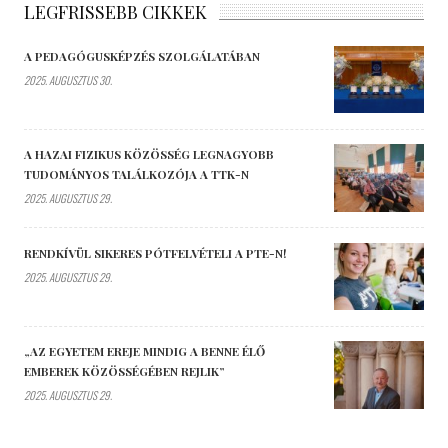
LEGFRISSEBB CIKKEK
A PEDAGÓGUSKÉPZÉS SZOLGÁLATÁBAN
2025. AUGUSZTUS 30.
A HAZAI FIZIKUS KÖZÖSSÉG LEGNAGYOBB
TUDOMÁNYOS TALÁLKOZÓJA A TTK-N
2025. AUGUSZTUS 29.
RENDKÍVÜL SIKERES PÓTFELVÉTELI A PTE-N!
2025. AUGUSZTUS 29.
„AZ EGYETEM EREJE MINDIG A BENNE ÉLŐ
EMBEREK KÖZÖSSÉGÉBEN REJLIK”
2025. AUGUSZTUS 29.