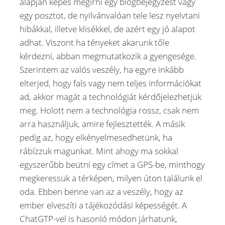
alapján képes megírni egy blogbejegyzést vagy
egy posztot, de nyilvánvalóan tele lesz nyelvtani
hibákkal, illetve klisékkel, de azért egy jó alapot
adhat. Viszont ha tényeket akarunk tőle
kérdezni, abban megmutatkozik a gyengesége.
Szerintem az valós veszély, ha egyre inkább
elterjed, hogy fals vagy nem teljes információkat
ad, akkor magát a technológiát kérdőjelezhetjük
meg. Holott nem a technológia rossz, csak nem
arra használjuk, amire fejlesztették. A másik
pedig az, hogy elkényelmesedhetünk, ha
rábízzuk magunkat. Mint ahogy ma sokkal
egyszerűbb beütni egy címet a GPS-be, minthogy
megkeressük a térképen, milyen úton találunk el
oda. Ebben benne van az a veszély, hogy az
ember elveszíti a tájékozódási képességét. A
ChatGTP-vel is hasonló módon járhatunk,