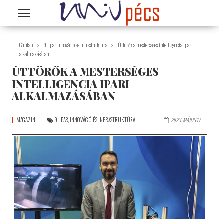
Ugrás a tartalomra
Címlap
9. Ipar, innováció és infrastruktúra
Úttörők a mesterséges intelligencia ipari
alkalmazásában
ÚTTÖRŐK A MESTERSÉGES
INTELLIGENCIA IPARI
ALKALMAZÁSÁBAN
MAGAZIN
9. IPAR, INNOVÁCIÓ ÉS INFRASTRUKTÚRA
2023. MÁJUS 17.