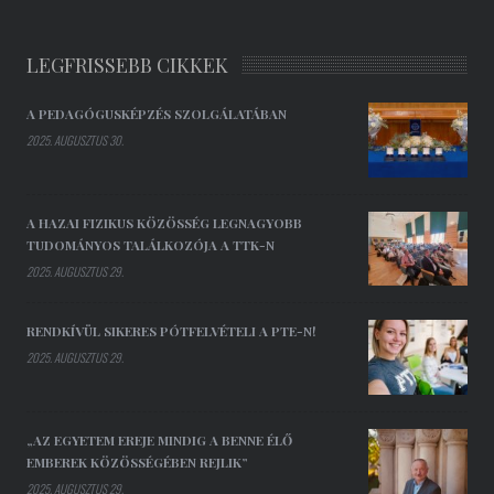
LEGFRISSEBB CIKKEK
A PEDAGÓGUSKÉPZÉS SZOLGÁLATÁBAN
2025. AUGUSZTUS 30.
A HAZAI FIZIKUS KÖZÖSSÉG LEGNAGYOBB
TUDOMÁNYOS TALÁLKOZÓJA A TTK-N
2025. AUGUSZTUS 29.
RENDKÍVÜL SIKERES PÓTFELVÉTELI A PTE-N!
2025. AUGUSZTUS 29.
„AZ EGYETEM EREJE MINDIG A BENNE ÉLŐ
EMBEREK KÖZÖSSÉGÉBEN REJLIK”
2025. AUGUSZTUS 29.