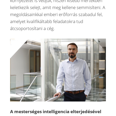
környezetet is védjük, hiszen kisebb mértékben
keletkezik selejt, amit meg kellene semmisíteni. A
megoldásainkkal emberi erőforrás szabadul fel,
amelyet kvalifikáltabb feladatokra tud
átcsoportosítani a cég.
A mesterséges intelligencia elterjedésével