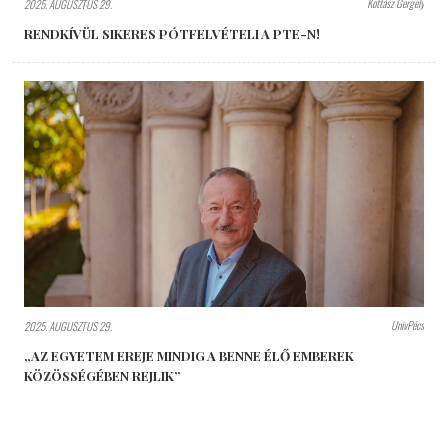
Kottász Gergely
2025. AUGUSZTUS 29.
RENDKÍVÜL SIKERES PÓTFELVÉTELI A PTE-N!
UnivPécs
2025. AUGUSZTUS 29.
„AZ EGYETEM EREJE MINDIG A BENNE ÉLŐ EMBEREK
KÖZÖSSÉGÉBEN REJLIK”