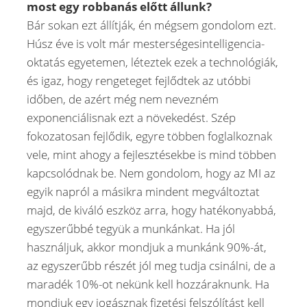
most egy robbanás előtt állunk?
Bár sokan ezt állítják, én mégsem gondolom ezt.
Húsz éve is volt már mesterségesintelligencia-
oktatás egyetemen, léteztek ezek a technológiák,
és igaz, hogy rengeteget fejlődtek az utóbbi
időben, de azért még nem nevezném
exponenciálisnak ezt a növekedést. Szép
fokozatosan fejlődik, egyre többen foglalkoznak
vele, mint ahogy a fejlesztésekbe is mind többen
kapcsolódnak be. Nem gondolom, hogy az MI az
egyik napról a másikra mindent megváltoztat
majd, de kiváló eszköz arra, hogy hatékonyabbá,
egyszerűbbé tegyük a munkánkat. Ha jól
használjuk, akkor mondjuk a munkánk 90%-át,
az egyszerűbb részét jól meg tudja csinálni, de a
maradék 10%-ot nekünk kell hozzáraknunk. Ha
mondjuk egy jogásznak fizetési felszólítást kell