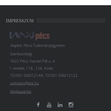
IMPRESSZUM
Alapító: Pécsi Tudományegyetem
Szerkesztőség
7622 Pécs, Vasvári Pál u. 4.
I. emelet, 118., 126. iroda
72/501-500/12144; 72/501-500/12122
univpecs@pte.hu
Médiaajánlat