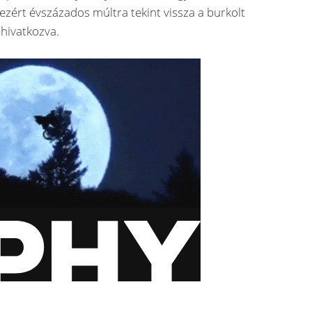
ezért évszázados múltra tekint vissza a burkolt
 hivatkozva.