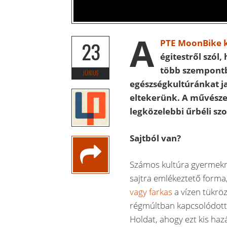
A
PTE MoonBike k
23
égitestről szól,
több szempontbó
JÚNIUS
egészségkultúránkat ja
eltekerünk. A művésze
legközelebbi űrbéli sz
Sajtból van?
Számos kultúra gyermek
sajtra emlékeztető forma
vagy farkas
a vízen tükröz
régmúltban kapcsolódott 
Holdat, ahogy ezt kis h