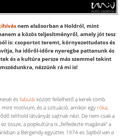
ihívás
nem elsősorban a Holdról, mint
 hanem a közös teljesítményről, amely jót tesz
l is: csoportot teremt, környezettudatos és
vítja, ha időről-időre nyeregbe pattanunk és
tek és a kultúra persze más szemmel tekint
omszédunkra, nézzünk rá mi is!
meséi és
fabulái
között fellelhető a kerek tömb
, mint motívum, és a szituáció, amikor egy
róka,
ődő telihold látványát sajtnak nézi. De nem csak a
ez össze, a popkultúra is „felfedezte magának” a
azánkban a Bergendy-együttes 1974-es
Sajtból van a