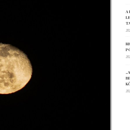
A 
L
T
202
R
P
202
„A
B
K
202