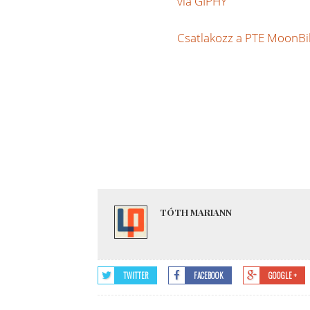
via GIPHY
Csatlakozz a PTE MoonBike
TÓTH MARIANN
TWITTER
FACEBOOK
GOOGLE +