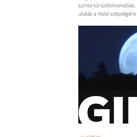
szinte túl szókimondóak, 
utalás a Hold szépségére