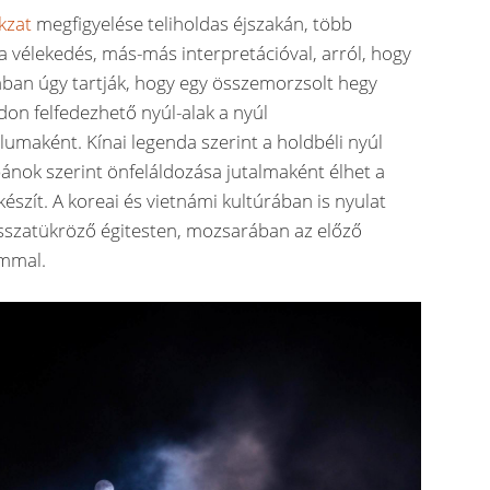
kzat
megfigyelése teliholdas éjszakán, több
a vélekedés, más-más interpretációval, arról, hogy
iában úgy tartják, hogy egy összemorzsolt hegy
don felfedezhető nyúl-alak a nyúl
umaként. Kínai legenda szerint a holdbéli nyúl
japánok szerint önfeláldozása jutalmaként élhet a
észít. A koreai és vietnámi kultúrában is nyulat
visszatükröző égitesten, mozsarában az előző
ommal.