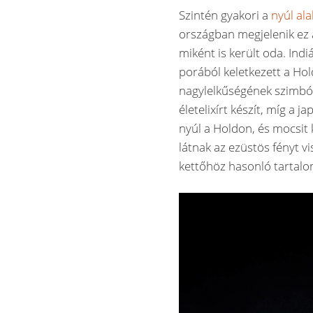
Szintén gyakori a
nyúl ala
országban megjelenik ez 
miként is került oda. Ind
porából keletkezett a Hol
nagylelkűségének szimból
életelixírt készít, míg a 
nyúl a Holdon, és mocsit k
látnak az ezüstös fényt 
kettőhöz hasonló tartal