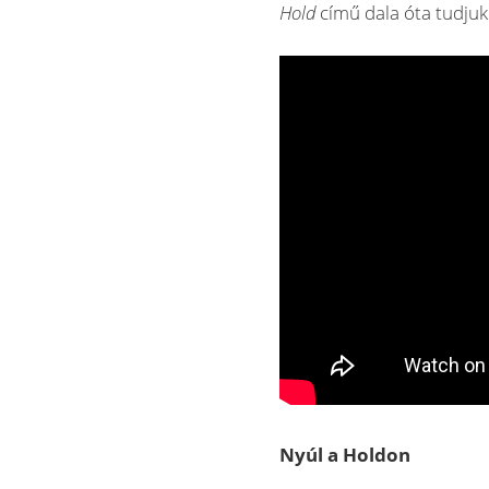
Hold
című dala óta tudjuk
Nyúl a Holdon