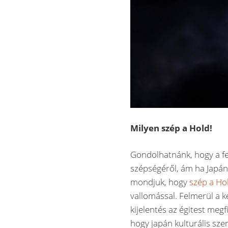
Milyen szép a Hold!
Gondolhatnánk, hogy a fen
szépségéről, ám ha Japán
mondjuk, hogy
szép a Ho
vallomással. Felmerül a k
kijelentés az égitest meg
hogy japán kulturális sze