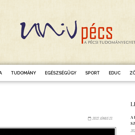
A
TUDOMÁNY
EGÉSZSÉGÜGY
SPORT
EDUC
Z
L
A
2022. JÚNIUS 23.
S
202