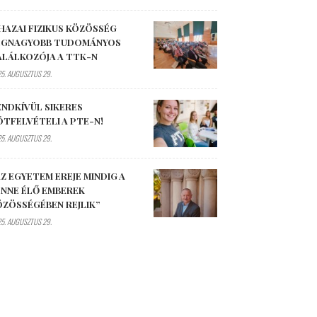
HAZAI FIZIKUS KÖZÖSSÉG
EGNAGYOBB TUDOMÁNYOS
ALÁLKOZÓJA A TTK-N
5. AUGUSZTUS 29.
ENDKÍVÜL SIKERES
ÓTFELVÉTELI A PTE-N!
5. AUGUSZTUS 29.
Z EGYETEM EREJE MINDIG A
ENNE ÉLŐ EMBEREK
ÖZÖSSÉGÉBEN REJLIK”
5. AUGUSZTUS 29.