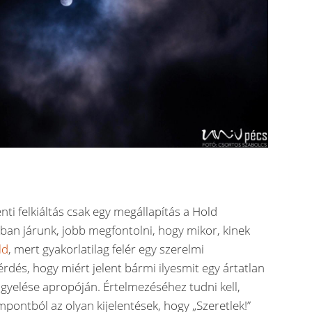
ti felkiáltás csak egy megállapítás a Hold
ban járunk, jobb megfontolni, hogy mikor, kinek
ld
, mert gyakorlatilag felér egy szerelmi
érdés, hogy miért jelent bármi ilyesmit egy ártatlan
figyelése apropóján. Értelmezéséhez tudni kell,
mpontból az olyan kijelentések, hogy „Szeretlek!”