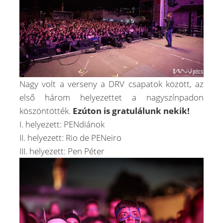
Nagy volt a verseny a DRV csapatok között, az
első három helyezettet a nagyszínpadon
köszöntötték.
Ezúton is gratulálunk nekik!
I. helyezett: PENdiánok
II. helyezett: Rio de PENeiro
III. helyezett: Pen Péter