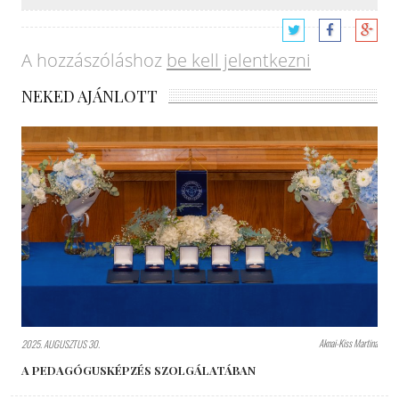
A hozzászóláshoz
be kell jelentkezni
NEKED AJÁNLOTT
Aknai-Kiss Martina
2025. AUGUSZTUS 30.
A PEDAGÓGUSKÉPZÉS SZOLGÁLATÁBAN