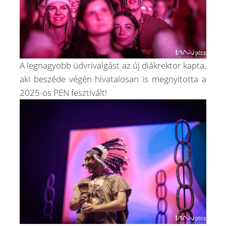
A legnagyobb üdvrivalgást az új diákrektor kapta,
aki beszéde végén hivatalosan is megnyitotta a
2025-ös PEN fesztivált!