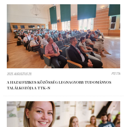
PTE TTK
2025. AUGUSZTUS 29.
A HAZAI FIZIKUS KÖZÖSSÉG LEGNAGYOBB TUDOMÁNYOS
TALÁLKOZÓJA A TTK-N