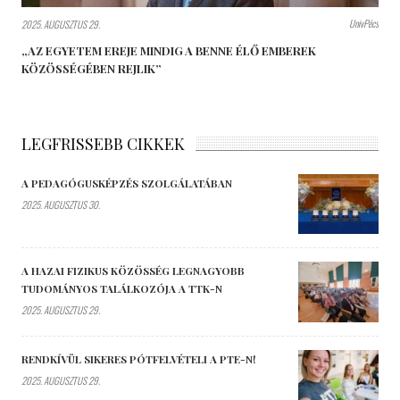
UnivPécs
2025. AUGUSZTUS 29.
„AZ EGYETEM EREJE MINDIG A BENNE ÉLŐ EMBEREK
KÖZÖSSÉGÉBEN REJLIK”
LEGFRISSEBB CIKKEK
A PEDAGÓGUSKÉPZÉS SZOLGÁLATÁBAN
2025. AUGUSZTUS 30.
A HAZAI FIZIKUS KÖZÖSSÉG LEGNAGYOBB
TUDOMÁNYOS TALÁLKOZÓJA A TTK-N
2025. AUGUSZTUS 29.
RENDKÍVÜL SIKERES PÓTFELVÉTELI A PTE-N!
2025. AUGUSZTUS 29.