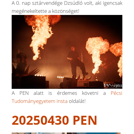
A 0. nap sztárvendége Dzsúdló volt, aki igencsak
megénekeltette a közönséget!
A PEN alatt is érdemes követni a
Pécsi
Tudományegyetem insta
oldalát!
20250430 PEN