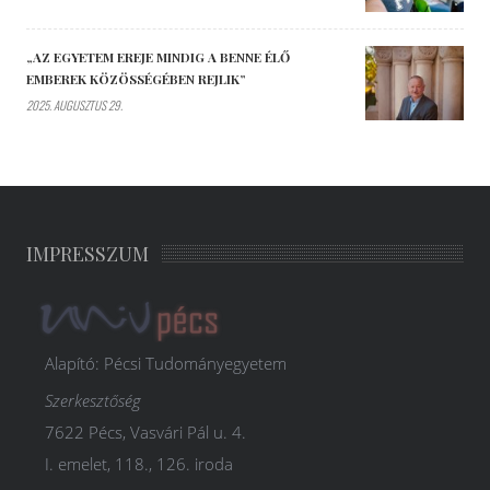
„AZ EGYETEM EREJE MINDIG A BENNE ÉLŐ
EMBEREK KÖZÖSSÉGÉBEN REJLIK”
2025. AUGUSZTUS 29.
IMPRESSZUM
Alapító: Pécsi Tudományegyetem
Szerkesztőség
7622 Pécs, Vasvári Pál u. 4.
I. emelet, 118., 126. iroda