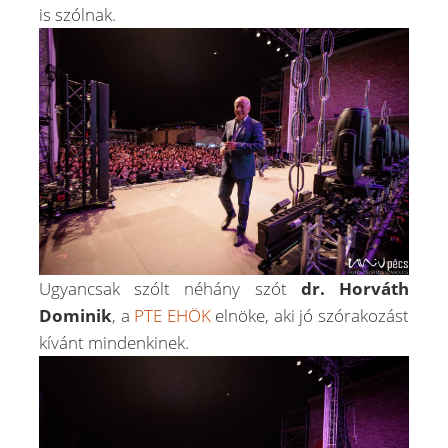
is szólnak.
Ugyancsak szólt néhány szót
dr. Horváth
Dominik
, a
PTE EHÖK
elnöke, aki jó szórakozást
kívánt mindenkinek.