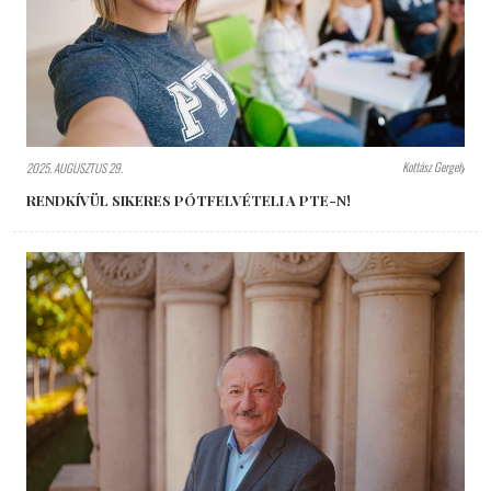
Kottász Gergely
2025. AUGUSZTUS 29.
RENDKÍVÜL SIKERES PÓTFELVÉTELI A PTE-N!