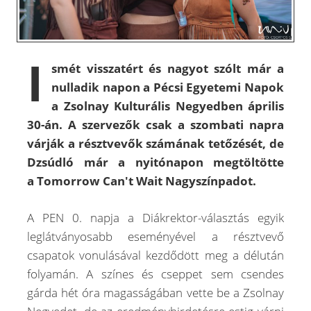
I
smét visszatért és nagyot szólt már a
nulladik napon a Pécsi Egyetemi Napok
a Zsolnay Kulturális Negyedben április
30-án. A szervezők csak a szombati napra
várják a résztvevők számának tetőzését, de
Dzsúdló már a nyitónapon megtöltötte
a Tomorrow Can't Wait Nagyszínpadot.
A PEN 0. napja a Diákrektor-választás egyik
leglátványosabb eseményével a résztvevő
csapatok vonulásával kezdődött meg a délután
folyamán. A színes és cseppet sem csendes
gárda hét óra magasságában vette be a Zsolnay