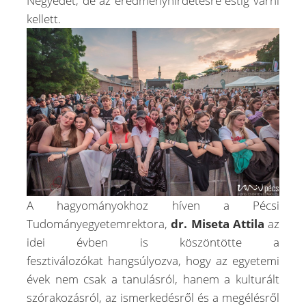
Negyedet, de az eredményhirdetésre estig várni
kellett.
A hagyományokhoz híven a Pécsi
Tudományegyetemrektora,
dr. Miseta Attila
az
idei évben is köszöntötte a
fesztiválozókat hangsúlyozva, hogy az egyetemi
évek nem csak a tanulásról, hanem a kulturált
szórakozásról, az ismerkedésről és a megélésről