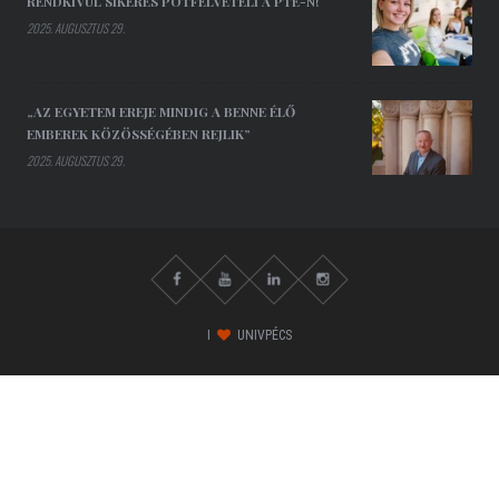
RENDKÍVÜL SIKERES PÓTFELVÉTELI A PTE-N!
2025. AUGUSZTUS 29.
„AZ EGYETEM EREJE MINDIG A BENNE ÉLŐ
EMBEREK KÖZÖSSÉGÉBEN REJLIK”
2025. AUGUSZTUS 29.
I
UNIVPÉCS