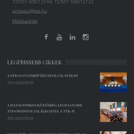
72/501-500/12144; 72/501-500/12122
univpecs@pte.hu
Médiaajánlat
LEGFRISSEBB CIKKEK
A PEDAGÓGUSKÉPZÉS SZOLGÁLATÁBAN
2025. AUGUSZTUS 30.
A HAZAI FIZIKUS KÖZÖSSÉG LEGNAGYOBB
TUDOMÁNYOS TALÁLKOZÓJA A TTK-N
2025. AUGUSZTUS 29.