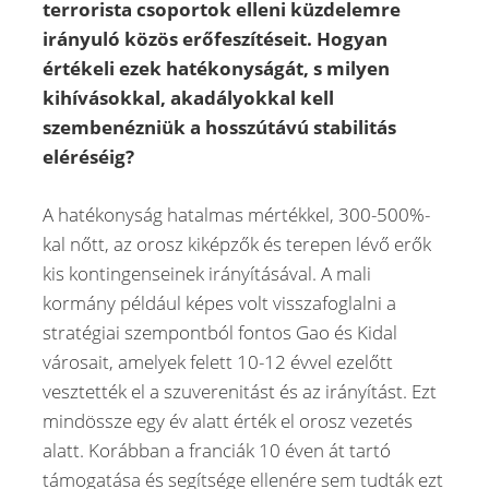
terrorista csoportok elleni küzdelemre
irányuló közös erőfeszítéseit. Hogyan
értékeli ezek hatékonyságát, s milyen
kihívásokkal, akadályokkal kell
szembenézniük a hosszútávú stabilitás
eléréséig?
A hatékonyság hatalmas mértékkel, 300-500%-
kal nőtt, az orosz kiképzők és terepen lévő erők
kis kontingenseinek irányításával. A mali
kormány például képes volt visszafoglalni a
stratégiai szempontból fontos Gao és Kidal
városait, amelyek felett 10-12 évvel ezelőtt
vesztették el a szuverenitást és az irányítást. Ezt
mindössze egy év alatt érték el orosz vezetés
alatt. Korábban a franciák 10 éven át tartó
támogatása és segítsége ellenére sem tudták ezt