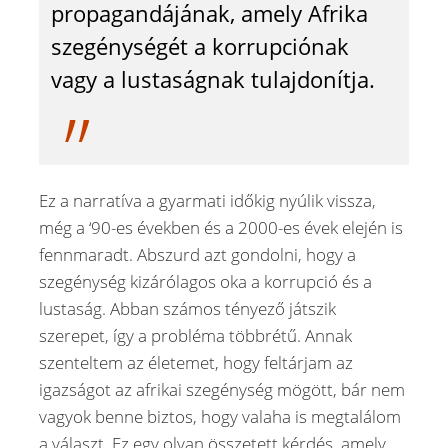
propagandájának, amely Afrika
szegénységét a korrupciónak
vagy a lustaságnak tulajdonítja.
Ez a narratíva a gyarmati időkig nyúlik vissza,
még a ‘90-es években és a 2000-es évek elején is
fennmaradt. Abszurd azt gondolni, hogy a
szegénység kizárólagos oka a korrupció és a
lustaság. Abban számos tényező játszik
szerepet, így a probléma többrétű. Annak
szenteltem az életemet, hogy feltárjam az
igazságot az afrikai szegénység mögött, bár nem
vagyok benne biztos, hogy valaha is megtalálom
a választ. Ez egy olyan összetett kérdés, amely