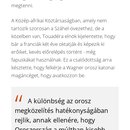
megtenni.
A Közép-afrikai Köztársaságban, amely nem
tartozik szorosan a Száhel-övezethez, de a
közelben van, Touadéra elnök kijelentette, hogy
bár a franciák két éve oktatják és képezik ki
erőiket, kevés előrelépés történt - még
fapuskákat használnak. Ez a csalódottság arra
késztette, hogy felkérje a Wagner orosz katonai
magáncéget, hogy avatkozzon be.
A különbség az orosz
megközelítés hatékonyságában
rejlik, annak ellenére, hogy
Oroszország a múltban kisebb