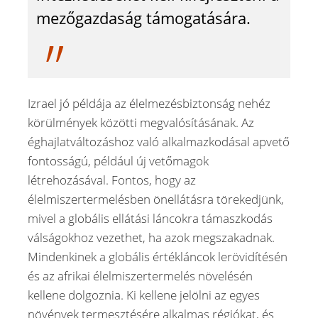
mezőgazdaság támogatására.
Izrael jó példája az élelmezésbiztonság nehéz
körülmények közötti megvalósításának. Az
éghajlatváltozáshoz való alkalmazkodásal apvető
fontosságú, például új vetőmagok
létrehozásával. Fontos, hogy az
élelmiszertermelésben önellátásra törekedjünk,
mivel a globális ellátási láncokra támaszkodás
válságokhoz vezethet, ha azok megszakadnak.
Mindenkinek a globális értékláncok lerövidítésén
és az afrikai élelmiszertermelés növelésén
kellene dolgoznia. Ki kellene jelölni az egyes
növények termesztésére alkalmas régiókat, és