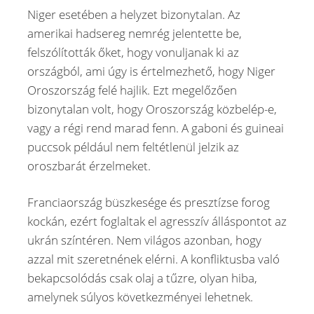
Niger esetében a helyzet bizonytalan. Az
amerikai hadsereg nemrég jelentette be,
felszólították őket, hogy vonuljanak ki az
országból, ami úgy is értelmezhető, hogy Niger
Oroszország felé hajlik. Ezt megelőzően
bizonytalan volt, hogy Oroszország közbelép-e,
vagy a régi rend marad fenn. A gaboni és guineai
puccsok például nem feltétlenül jelzik az
oroszbarát érzelmeket.
Franciaország büszkesége és presztízse forog
kockán, ezért foglaltak el agresszív álláspontot az
ukrán színtéren. Nem világos azonban, hogy
azzal mit szeretnének elérni. A konfliktusba való
bekapcsolódás csak olaj a tűzre, olyan hiba,
amelynek súlyos következményei lehetnek.