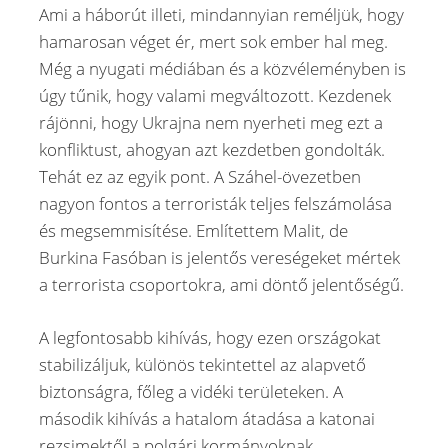
Ami a háborút illeti, mindannyian reméljük, hogy
hamarosan véget ér, mert sok ember hal meg.
Még a nyugati médiában és a közvéleményben is
úgy tűnik, hogy valami megváltozott. Kezdenek
rájönni, hogy Ukrajna nem nyerheti meg ezt a
konfliktust, ahogyan azt kezdetben gondolták.
Tehát ez az egyik pont. A Száhel-övezetben
nagyon fontos a terroristák teljes felszámolása
és megsemmisítése. Említettem Malit, de
Burkina Fasóban is jelentős vereségeket mértek
a terrorista csoportokra, ami döntő jelentőségű.
A legfontosabb kihívás, hogy ezen országokat
stabilizáljuk, különös tekintettel az alapvető
biztonságra, főleg a vidéki területeken. A
második kihívás a hatalom átadása a katonai
rezsimektől a polgári kormányoknak.