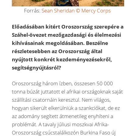
Forrás:
Sean Sheridan © Mercy Corps
Előadásában kitért Oroszország szerepére a
Száhel-övezet mezőgazdasági és élelmezési
kihívásainak megoldásában. Beszélne
részletesebben az Oroszország által
nyújtott konkrét kezdeményezésekről,
segítségnyújtásról?
Oroszország három ízben, összesen 50 000
tonna búzát juttatott el afrikai országoknak saját
szállítási csatornáin keresztül. Nem világos,
hogyan sikerült elkerülniük a szankciókat, de ez
az adomány segített átmenetileg enyhíteni a
problémát. A tavaly júliusi moszkvai Afrika-
Oroszország csúcstalálkozón Burkina Faso új