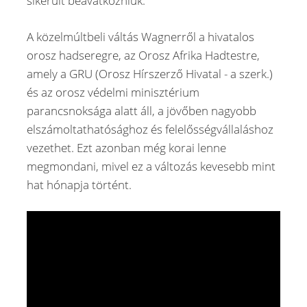
sikerült beavatkozniuk.
A közelmúltbeli váltás Wagnerről a hivatalos
orosz hadseregre, az Orosz Afrika Hadtestre,
amely a GRU (Orosz Hírszerző Hivatal - a szerk.)
és az orosz védelmi minisztérium
parancsnoksága alatt áll, a jövőben nagyobb
elszámoltathatósághoz és felelősségvállaláshoz
vezethet. Ezt azonban még korai lenne
megmondani, mivel ez a változás kevesebb mint
hat hónapja történt.