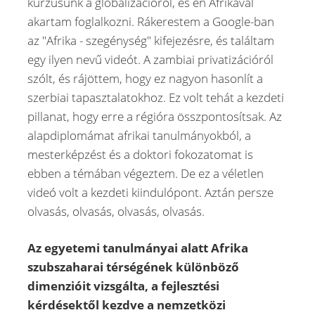
kurzusunk a globalizációról, és én Afrikával
akartam foglalkozni. Rákerestem a Google-ban
az "Afrika - szegénység" kifejezésre, és találtam
egy ilyen nevű videót. A zambiai privatizációról
szólt, és rájöttem, hogy ez nagyon hasonlít a
szerbiai tapasztalatokhoz. Ez volt tehát a kezdeti
pillanat, hogy erre a régióra összpontosítsak. Az
alapdiplomámat afrikai tanulmányokból, a
mesterképzést és a doktori fokozatomat is
ebben a témában végeztem. De ez a véletlen
videó volt a kezdeti kiindulópont. Aztán persze
olvasás, olvasás, olvasás, olvasás.
Az egyetemi tanulmányai alatt Afrika
szubszaharai térségének különböző
dimenzióit vizsgálta, a fejlesztési
kérdésektől kezdve a nemzetközi