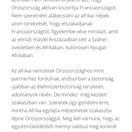
Oroszország aktívan kiszorítja Franciaországot.
Nem szeretném alábecsülni az afrikai népek
azon törekvését, hogy elszakadjanak
Franciaországtól, figyelembe véve mindazt, amit
az elmúlt másfél évszázadban tett a Száhel-
övezetben és Afrikában, különösen Nyugat-
Afrikában.
Az afrikai nemzetek Oroszországhoz mint
partnerhez fordulnak, elsősorban a biztonság,
újabban az élelmiszerbiztonság területén,
adományok révén. De mindez még kezdeti
szakaszban van. Szeretek úgy gondolni erre,
mintha Afrika egyfajta mézeshetek szakaszba
lépne Oroszországgal. Meg kell várnunk, hogy az
együttműködésből mennyi valósul meg konkrét