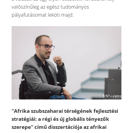
valószínűleg az egész tudományos
pályafutásomat leköti majd.
"Afrika szubszaharai térségének fejlesztési
stratégiái: a régi és új globális tényezők
szerepe" című disszertációja az afrikai