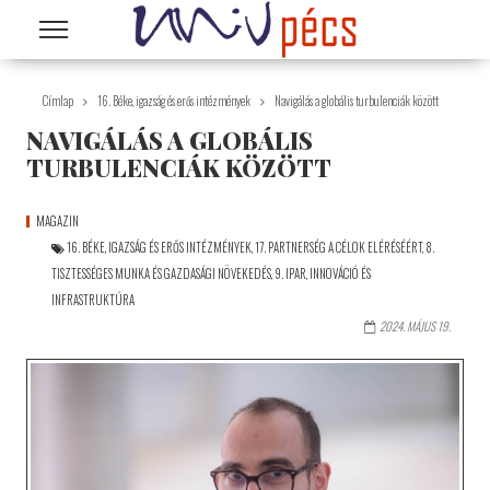
Ugrás a tartalomra
Címlap
16. Béke, igazság és erős intézmények
Navigálás a globális turbulenciák között
NAVIGÁLÁS A GLOBÁLIS
TURBULENCIÁK KÖZÖTT
MAGAZIN
16. BÉKE, IGAZSÁG ÉS ERŐS INTÉZMÉNYEK
,
17. PARTNERSÉG A CÉLOK ELÉRÉSÉÉRT
,
8.
TISZTESSÉGES MUNKA ÉS GAZDASÁGI NÖVEKEDÉS
,
9. IPAR, INNOVÁCIÓ ÉS
INFRASTRUKTÚRA
2024. MÁJUS 19.