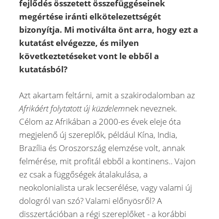
fejlődés összetett összefüggéseinek
megértése iránti elkötelezettségét
bizonyítja. Mi motiválta önt arra, hogy ezt a
kutatást elvégezze, és milyen
következtetéseket vont le ebből a
kutatásból?
Azt akartam feltárni, amit a szakirodalomban az
Afrikáért folytatott új küzdelem
nek neveznek.
Célom az Afrikában a 2000-es évek eleje óta
megjelenő új szereplők, például Kína, India,
Brazília és Oroszország elemzése volt, annak
felmérése, mit profitál ebből a kontinens.. Vajon
ez csak a függőségek átalakulása, a
neokolonialista urak lecserélése, vagy valami új
dologról van szó? Valami előnyösről? A
disszertációban a régi szereplőket - a korábbi