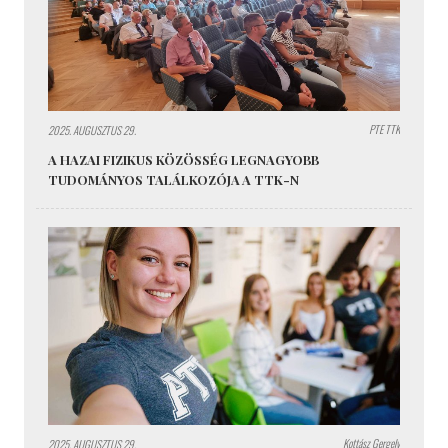
PTE TTK
2025. AUGUSZTUS 29.
A HAZAI FIZIKUS KÖZÖSSÉG LEGNAGYOBB
TUDOMÁNYOS TALÁLKOZÓJA A TTK-N
Kottász Gergely
2025. AUGUSZTUS 29.