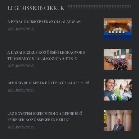
LEGFRISSEBB CIKKEK
A PEDAGÓGUSKÉPZÉS SZOLGÁLATÁBAN
2025. AUGUSZTUS 30.
A HAZAI FIZIKUS KÖZÖSSÉG LEGNAGYOBB
TUDOMÁNYOS TALÁLKOZÓJA A TTK-N
2025. AUGUSZTUS 29.
RENDKÍVÜL SIKERES PÓTFELVÉTELI A PTE-N!
2025. AUGUSZTUS 29.
„AZ EGYETEM EREJE MINDIG A BENNE ÉLŐ
EMBEREK KÖZÖSSÉGÉBEN REJLIK”
2025. AUGUSZTUS 29.