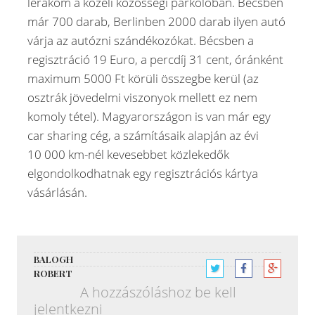
lerakom a közeli közösségi parkolóban. Bécsben
már 700 darab, Berlinben 2000 darab ilyen autó
várja az autózni szándékozókat. Bécsben a
regisztráció 19 Euro, a percdíj 31 cent, óránként
maximum 5000 Ft körüli összegbe kerül (az
osztrák jövedelmi viszonyok mellett ez nem
komoly tétel). Magyarországon is van már egy
car sharing cég, a számításaik alapján az évi
10 000 km-nél kevesebbet közlekedők
elgondolkodhatnak egy regisztrációs kártya
vásárlásán.
BALOGH
ROBERT
A hozzászóláshoz
be kell
jelentkezni