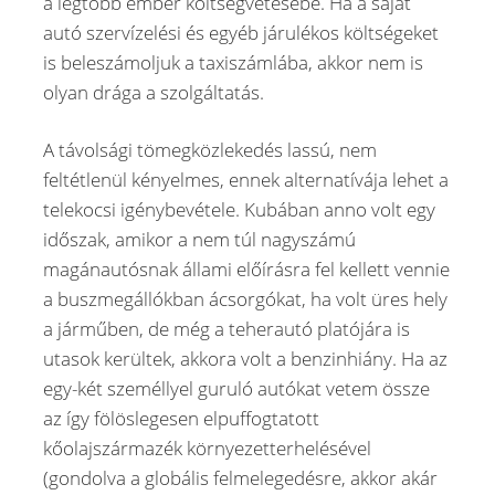
a legtöbb ember költségvetésébe. Ha a saját
autó szervízelési és egyéb járulékos költségeket
is beleszámoljuk a taxiszámlába, akkor nem is
olyan drága a szolgáltatás.
A távolsági tömegközlekedés lassú, nem
feltétlenül kényelmes, ennek alternatívája lehet a
telekocsi igénybevétele. Kubában anno volt egy
időszak, amikor a nem túl nagyszámú
magánautósnak állami előírásra fel kellett vennie
a buszmegállókban ácsorgókat, ha volt üres hely
a járműben, de még a teherautó platójára is
utasok kerültek, akkora volt a benzinhiány. Ha az
egy-két személlyel guruló autókat vetem össze
az így fölöslegesen elpuffogtatott
kőolajszármazék környezetterhelésével
(gondolva a globális felmelegedésre, akkor akár