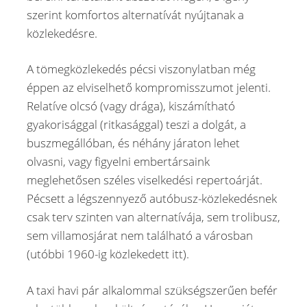
szerint komfortos alternatívát nyújtanak a
közlekedésre.
A tömegközlekedés pécsi viszonylatban még
éppen az elviselhető kompromisszumot jelenti.
Relatíve olcsó (vagy drága), kiszámítható
gyakorisággal (ritkasággal) teszi a dolgát, a
buszmegállóban, és néhány járaton lehet
olvasni, vagy figyelni embertársaink
meglehetősen széles viselkedési repertoárját.
Pécsett a légszennyező autóbusz-közlekedésnek
csak terv szinten van alternatívája, sem trolibusz,
sem villamosjárat nem található a városban
(utóbbi 1960-ig közlekedett itt).
A taxi havi pár alkalommal szükségszerűen befér