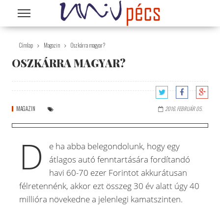
Ugrás a tartalomra
Címlap
Magazin
Oszkárra magyar?
OSZKÁRRA MAGYAR?
MAGAZIN
2016. FEBRUÁR 05.
D
e ha abba belegondolunk, hogy egy
átlagos autó fenntartására fordítandó
havi 60-70 ezer Forintot akkurátusan
félretennénk, akkor ezt összeg 30 év alatt úgy 40
millióra növekedne a jelenlegi kamatszinten.