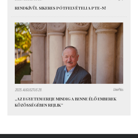
RENDKÍVÜL SIKERES PÓTFELVÉTELI A PTE-N!
UnivPécs
2025. AUGUSZTUS 29.
„AZ EGYETEM EREJE MINDIG A BENNE ÉLŐ EMBEREK
KÖZÖSSÉGÉBEN REJLIK”