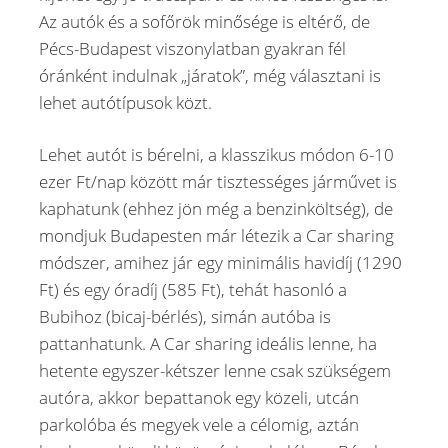
Az autók és a sofőrök minősége is eltérő, de
Pécs-Budapest viszonylatban gyakran fél
óránként indulnak „járatok”, még választani is
lehet autótípusok közt.
Lehet autót is bérelni, a klasszikus módon 6-10
ezer Ft/nap között már tisztességes járművet is
kaphatunk (ehhez jön még a benzinköltség), de
mondjuk Budapesten már létezik a Car sharing
módszer, amihez jár egy minimális havidíj (1290
Ft) és egy óradíj (585 Ft), tehát hasonló a
Bubihoz (bicaj-bérlés), simán autóba is
pattanhatunk. A Car sharing ideális lenne, ha
hetente egyszer-kétszer lenne csak szükségem
autóra, akkor bepattanok egy közeli, utcán
parkolóba és megyek vele a célomig, aztán