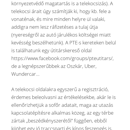
környezetvédő magatartás is a telekocsizás). A
telekocsi árait úgy számítják ki, hogy kb. fele a
vonaténak, és mire minden helyre ül valaki,
addigra nem lesz ráfizetéses a tulaj útja
(nyereségről az autó járulékos költségei miatt
kevésség beszélhetünk). A PTE-s kereteken belül
is találhatunk egy útitárskereső oldal
https://www.facebook.com/groups/pteutitars/,
de a legnépszerűbbek az Oszkár, Uber,
Wundercar…
A telekocsi oldalakra egyszerű a regisztráció,
érdemes beleolvasni az értékelésekbe, akár le is
ellenőrizhetjük a sofőr adatait, maga az utazás
kapcsolatépítésre alkalmas közeg, az egy térbe
zártak „beszédkényszerétől” függően, ebből
kijöhet egy jó traccsparti és kínos feszengés is.