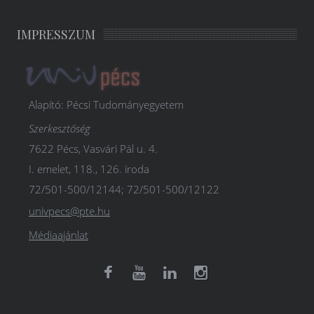
IMPRESSZUM
Alapító: Pécsi Tudományegyetem
Szerkesztőség
7622 Pécs, Vasvári Pál u. 4.
I. emelet, 118., 126. iroda
72/501-500/12144; 72/501-500/12122
univpecs@pte.hu
Médiaajánlat