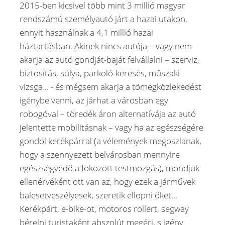
2015-ben kicsivel több mint 3 millió magyar
rendszámú személyautó járt a hazai utakon,
ennyit használnak a 4,1 millió hazai
háztartásban. Akinek nincs autója – vagy nem
akarja az autó gondját-baját felvállalni – szerviz,
biztosítás, súlya, parkoló-keresés, műszaki
vizsga… - és mégsem akarja a tömegközlekedést
igénybe venni, az járhat a városban egy
robogóval – töredék áron alternatívája az autó
jelentette mobilitásnak – vagy ha az egészségére
gondol kerékpárral (a vélemények megoszlanak,
hogy a szennyezett belvárosban mennyire
egészségvédő a fokozott testmozgás), mondjuk
ellenérvéként ott van az, hogy ezek a járművek
balesetveszélyesek, szeretik ellopni őket...
Kerékpárt, e-bike-ot, motoros rollert, segway
bérelni turistaként abszolút megéri, s igény