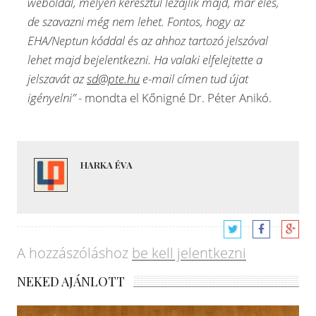
weboldal, melyen keresztül lezajlik majd, már éles,
de szavazni még nem lehet. Fontos, hogy az
EHA/Neptun kóddal és az ahhoz tartozó jelszóval
lehet majd bejelentkezni. Ha valaki elfelejtette a
jelszavát az
sd@pte.hu
e-mail címen tud újat
igényelni”
- mondta el Kőnigné Dr. Péter Anikó.
HARKA ÉVA
A hozzászóláshoz
be kell jelentkezni
NEKED AJÁNLOTT