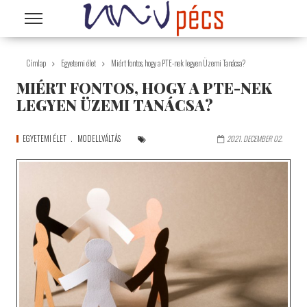
Ugrás a tartalomra
Címlap
Egyetemi élet
Miért fontos, hogy a PTE-nek legyen Üzemi Tanácsa?
MIÉRT FONTOS, HOGY A PTE-NEK
LEGYEN ÜZEMI TANÁCSA?
EGYETEMI ÉLET
MODELLVÁLTÁS
2021. DECEMBER 02.