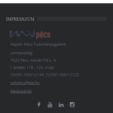
IMPRESSZUM
Alapító: Pécsi Tudományegyetem
Szerkesztőség
7622 Pécs, Vasvári Pál u. 4.
I. emelet, 118., 126. iroda
72/501-500/12144; 72/501-500/12122
univpecs@pte.hu
Médiaajánlat