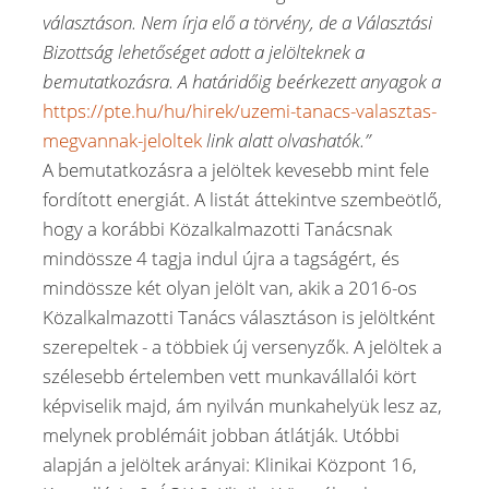
választáson. Nem írja elő a törvény, de a Választási
Bizottság lehetőséget adott a jelölteknek a
bemutatkozásra. A határidőig beérkezett anyagok a
https://pte.hu/hu/hirek/uzemi-tanacs-valasztas-
megvannak-jeloltek
link alatt olvashatók.”
A bemutatkozásra a jelöltek kevesebb mint fele
fordított energiát. A listát áttekintve szembeötlő,
hogy a korábbi Közalkalmazotti Tanácsnak
mindössze 4 tagja indul újra a tagságért, és
mindössze két olyan jelölt van, akik a 2016-os
Közalkalmazotti Tanács választáson is jelöltként
szerepeltek - a többiek új versenyzők. A jelöltek a
szélesebb értelemben vett munkavállalói kört
képviselik majd, ám nyilván munkahelyük lesz az,
melynek problémáit jobban átlátják. Utóbbi
alapján a jelöltek arányai: Klinikai Központ 16,