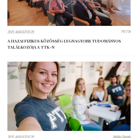
PTE TTK
2025. AUGUSZTUS 29.
A HAZAI FIZIKUS KÖZÖSSÉG LEGNAGYOBB TUDOMÁNYOS
TALÁLKOZÓJA A TTK-N
Kottász Gergely
2025. AUGUSZTUS 29.