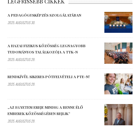
LEGFRISSEBB CIKKEK
A PEDAGÓGUSKÉPZÉS SZOLGÁLATÁBAN
2025. AUGUSZTUS 30.
A HAZAI FIZIKUS KÖZÖSSÉG LEGNAGYOBB
TUDOMÁNYOS TALÁLKOZÓJA A TTK-N
2025. AUGUSZTUS 29.
RENDKÍVÜL SIKERES PÓTFELVÉTELI A PTE-N!
2025. AUGUSZTUS 29.
„AZ EGYETEM EREJE MINDIG A BENNE ÉLŐ
EMBEREK KÖZÖSSÉGÉBEN REJLIK”
2025. AUGUSZTUS 29.