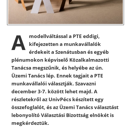
A
modellváltással a PTE eddigi,
kifejezetten a munkavállalók
érdekeit a Szenátusban és egyéb
plénumokon képviselő Közalkalmazotti
Tanácsa megszűnik, és helyébe az ún.
Üzemi Tanács lép. Ennek tagjait a PTE
munkavállalói választják. Szavazni
december 3-7. között lehet majd. A
részletekről az UnivPécs készített egy
összefoglalót, és az Üzemi Tanács választást
lebonyolító Választási Bizottság elnökét is
megkérdeztük.