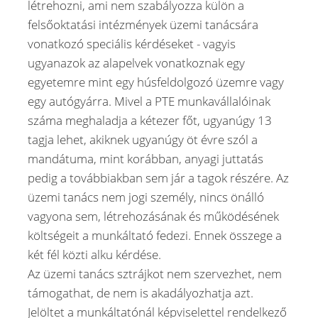
létrehozni, ami nem szabályozza külön a
felsőoktatási intézmények üzemi tanácsára
vonatkozó speciális kérdéseket - vagyis
ugyanazok az alapelvek vonatkoznak egy
egyetemre mint egy húsfeldolgozó üzemre vagy
egy autógyárra. Mivel a PTE munkavállalóinak
száma meghaladja a kétezer főt, ugyanúgy 13
tagja lehet, akiknek ugyanúgy öt évre szól a
mandátuma, mint korábban, anyagi juttatás
pedig a továbbiakban sem jár a tagok részére. Az
üzemi tanács nem jogi személy, nincs önálló
vagyona sem, létrehozásának és működésének
költségeit a munkáltató fedezi. Ennek összege a
két fél közti alku kérdése.
Az üzemi tanács sztrájkot nem szervezhet, nem
támogathat, de nem is akadályozhatja azt.
Jelöltet a munkáltatónál képviselettel rendelkező