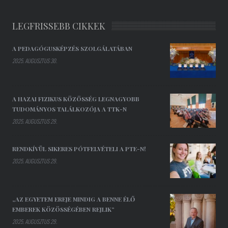
LEGFRISSEBB CIKKEK
A PEDAGÓGUSKÉPZÉS SZOLGÁLATÁBAN
2025. AUGUSZTUS 30.
A HAZAI FIZIKUS KÖZÖSSÉG LEGNAGYOBB
TUDOMÁNYOS TALÁLKOZÓJA A TTK-N
2025. AUGUSZTUS 29.
RENDKÍVÜL SIKERES PÓTFELVÉTELI A PTE-N!
2025. AUGUSZTUS 29.
„AZ EGYETEM EREJE MINDIG A BENNE ÉLŐ
EMBEREK KÖZÖSSÉGÉBEN REJLIK”
2025. AUGUSZTUS 29.