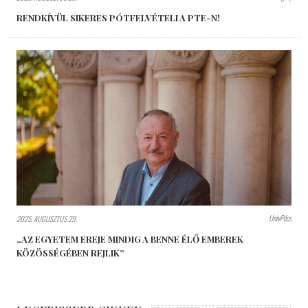
RENDKÍVÜL SIKERES PÓTFELVÉTELI A PTE-N!
UnivPécs
2025. AUGUSZTUS 29.
„AZ EGYETEM EREJE MINDIG A BENNE ÉLŐ EMBEREK
KÖZÖSSÉGÉBEN REJLIK”