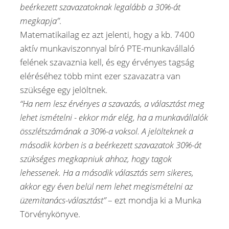
beérkezett szavazatoknak legalább a 30%-át
megkapja”
.
Matematikailag ez azt jelenti, hogy a kb. 7400
aktív munkaviszonnyal bíró PTE-munkavállaló
felének szavaznia kell, és egy érvényes tagság
eléréséhez több mint ezer szavazatra van
szüksége egy jelöltnek.
“Ha nem lesz érvényes a szavazás, a választást meg
lehet ismételni - ekkor már elég, ha a munkavállalók
összlétszámának a 30%-a voksol. A jelölteknek a
második körben is a beérkezett szavazatok 30%-át
szükséges megkapniuk ahhoz, hogy tagok
lehessenek. Ha a második választás sem sikeres,
akkor egy éven belül nem lehet megismételni az
üzemitanács-választást”
– ezt mondja ki a Munka
Törvénykönyve.