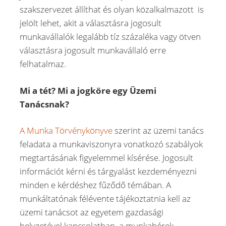
szakszervezet állíthat és olyan közalkalmazott is
jelölt lehet, akit a választásra jogosult
munkavállalók legalább tíz százaléka vagy ötven
választásra jogosult munkavállaló erre
felhatalmaz.
Mi a tét? Mi a jogköre egy Üzemi
Tanácsnak?
A Munka Törvénykönyve
szerint az üzemi tanács
feladata a munkaviszonyra vonatkozó szabályok
megtartásának figyelemmel kísérése. Jogosult
információt kérni és tárgyalást kezdeményezni
minden e kérdéshez fűződő témában. A
munkáltatónak félévente tájékoztatnia kell az
üzemi tanácsot az egyetem gazdasági
helyzetével kapcsolatban, a munkabérek