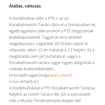
Átállás, változás
A modellváltás előtt a PTE-n az ún.
Közalkalmazotti Tanács látta el a Szenátusban és
egyéb egyetemi plénumokon a PTE dolgozóinak
érdekképviseletét. Tagjait öt évre lehetett
megválasztani. Legutóbb 2016-ban zajlott le
választás, akkor 22-en indultak a 13 helyért. Ez a
megbízatás nem járt juttatással, vagyis a
Közalkalmazotti tanács tagjai ingyen dolgoztak a
többiek érdekvédelméért.
(A korábbi tagok listája
ezen a belső
linken
érhető el.)
A modellváltással a PTE Közalkalmazotti Tanácsa
helyére az Üzemi Tanács lép. Ezt a szervezetet
már a Munka Törvénykönyve alapján kell