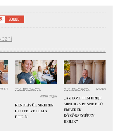
GOOGLE +
kezni
PTE TTK
UnivPécs
2025. AUGUSZTUS 29.
2025. AUGUSZTUS 29.
Kottász Gergely
„AZ EGYETEM EREJE
MINDIG A BENNE ÉLŐ
RENDKÍVÜL SIKERES
EMBEREK
PÓTFELVÉTELI A
KÖZÖSSÉGÉBEN
PTE-N!
REJLIK”