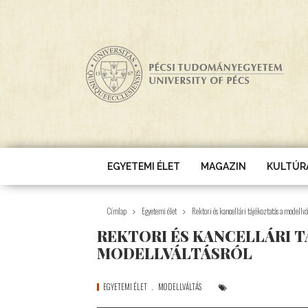
Ugrás a tartalomra
EGYETEMI ÉLET
MAGAZIN
KULTÚR
Címlap
Egyetemi élet
Rektori és kancellári tájékoztatás a modellvá
REKTORI ÉS KANCELLÁRI T
MODELLVÁLTÁSRÓL
EGYETEMI ÉLET
MODELLVÁLTÁS