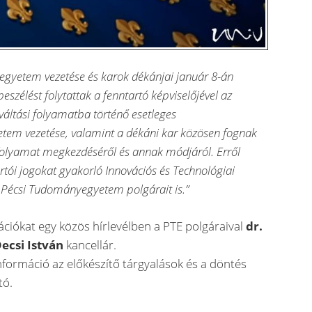
gyetem vezetése és karok dékánjai január 8-án
szélést folytattak a fenntartó képviselőjével az
áltási folyamatba történő esetleges
etem vezetése, valamint a dékáni kar közösen fognak
 folyamat megkezdéséről és annak módjáról. Erről
artói jogokat gyakorló Innovációs és Technológiai
 Pécsi Tudományegyetem polgárait is.”
ációkat egy közös hírlevélben a PTE polgáraival
dr.
ecsi István
kancellár.
nformáció az előkészítő tárgyalások és a döntés
tó.