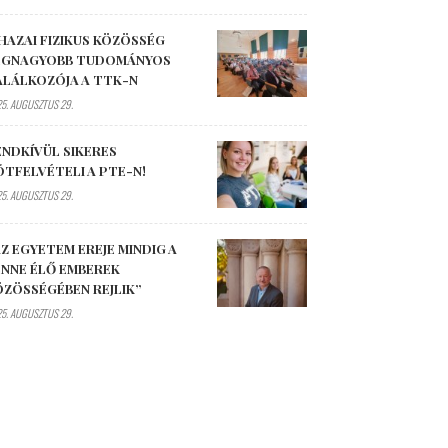
HAZAI FIZIKUS KÖZÖSSÉG
EGNAGYOBB TUDOMÁNYOS
ALÁLKOZÓJA A TTK-N
5. AUGUSZTUS 29.
ENDKÍVÜL SIKERES
ÓTFELVÉTELI A PTE-N!
5. AUGUSZTUS 29.
Z EGYETEM EREJE MINDIG A
ENNE ÉLŐ EMBEREK
ÖZÖSSÉGÉBEN REJLIK”
5. AUGUSZTUS 29.