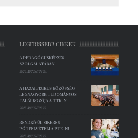
LEGFRISSEBB CIKKEK
A PEDAGÓGUSKÉPZÉS
SZOLGÁLATÁBAN
2025. AUGUSZTUS 30.
A HAZAI FIZIKUS KÖZÖSSÉG
LEGNAGYOBB TUDOMÁNYOS
TALÁLKOZÓJA A TTK-N
2025. AUGUSZTUS 29.
RENDKÍVÜL SIKERES
PÓTFELVÉTELI A PTE-N!
2025. AUGUSZTUS 29.