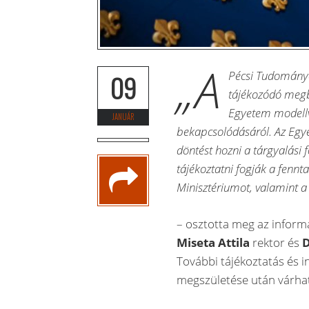
„A
Pécsi Tudománye
09
tájékozódó megbe
Egyetem modellv
JANUÁR
bekapcsolódásáról. Az Egy
döntést hozni a tárgyalási
tájékoztatni fogják a fennt
Minisztériumot, valamint a
– osztotta meg az inform
Miseta Attila
rektor és
D
További tájékoztatás és i
megszületése után várha