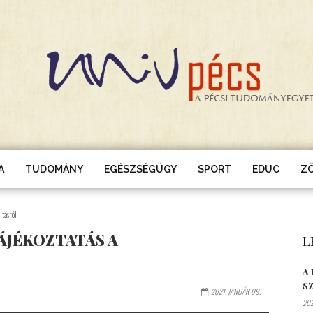
A
TUDOMÁNY
EGÉSZSÉGÜGY
SPORT
EDUC
Z
ltásról
ÁJÉKOZTATÁS A
L
A
S
2021. JANUÁR 09.
202