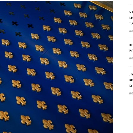
A 
L
T
202
R
P
202
„A
B
K
202