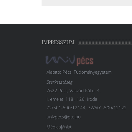
IMPRESSZUM
Alapító: Pécsi Tudományegyetem
Szerkesztőség
7622 Pécs, Vasvári Pál u. 4.
I. emelet, 118., 126. iroda
72/501-500/12144; 72/501-500/12122
univpecs@pte.hu
Médiaajánlat