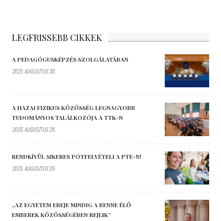
LEGFRISSEBB CIKKEK
A PEDAGÓGUSKÉPZÉS SZOLGÁLATÁBAN
2025. AUGUSZTUS 30.
A HAZAI FIZIKUS KÖZÖSSÉG LEGNAGYOBB
TUDOMÁNYOS TALÁLKOZÓJA A TTK-N
2025. AUGUSZTUS 29.
RENDKÍVÜL SIKERES PÓTFELVÉTELI A PTE-N!
2025. AUGUSZTUS 29.
„AZ EGYETEM EREJE MINDIG A BENNE ÉLŐ
EMBEREK KÖZÖSSÉGÉBEN REJLIK”