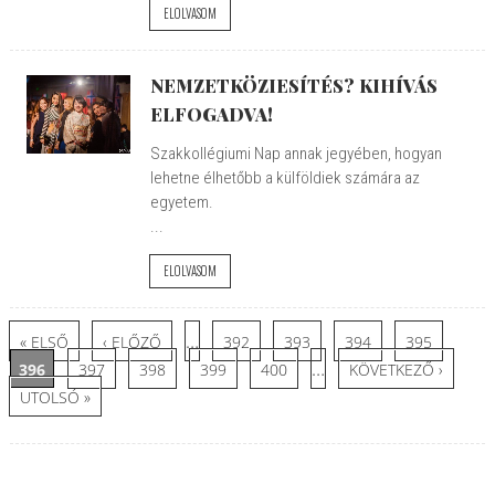
ELOLVASOM
NEMZETKÖZIESÍTÉS? KIHÍVÁS
ELFOGADVA!
Szakkollégiumi Nap annak jegyében, hogyan
lehetne élhetőbb a külföldiek számára az
egyetem.
...
ELOLVASOM
Oldalak
…
« ELSŐ
‹ ELŐZŐ
392
393
394
395
…
396
397
398
399
400
KÖVETKEZŐ ›
UTOLSÓ »