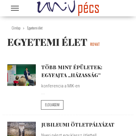
Ugrás a tartalomra
Címlap
Egyetemi élet
EGYETEMI ÉLET
ROVAT
TÖBB MINT ÉPÜLETEK:
EGYFAJTA „HÁZASSÁG”
konferencia a MIK-en
...
ELOLVASOM
JUBILEUMI ÖTLETPÁLYÁZAT
Nyerj pénzt egy klassz ötlettel!