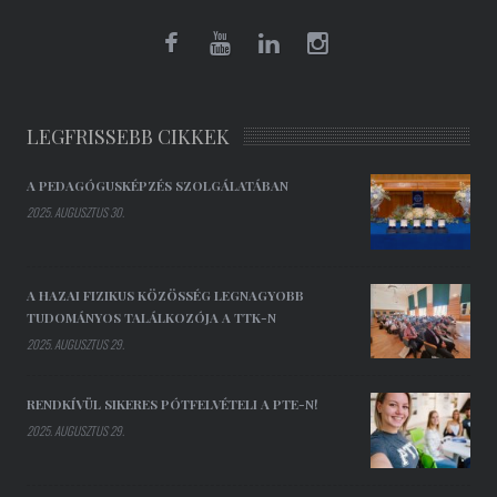
LEGFRISSEBB CIKKEK
A PEDAGÓGUSKÉPZÉS SZOLGÁLATÁBAN
2025. AUGUSZTUS 30.
A HAZAI FIZIKUS KÖZÖSSÉG LEGNAGYOBB
TUDOMÁNYOS TALÁLKOZÓJA A TTK-N
2025. AUGUSZTUS 29.
RENDKÍVÜL SIKERES PÓTFELVÉTELI A PTE-N!
2025. AUGUSZTUS 29.