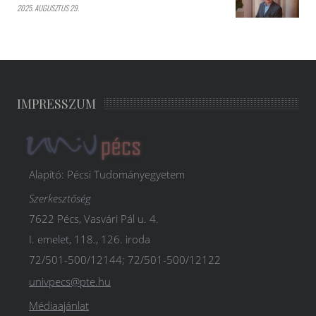
2025. AUGUSZTUS 29.
IMPRESSZUM
Alapító: Pécsi Tudományegyetem
Szerkesztőség
7622 Pécs, Vasvári Pál u. 4.
I. emelet, 118., 126. iroda
72/501-500/12144; 72/501-500/12122
univpecs@pte.hu
Médiaajánlat