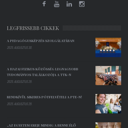
LEGFRISSEBB CIKKEK
A PEDAGÓGUSKÉPZÉS SZOLGÁLATÁBAN
2025. AUGUSZTUS 30.
A HAZAI FIZIKUS KÖZÖSSÉG LEGNAGYOBB
TUDOMÁNYOS TALÁLKOZÓJA A TTK-N
2025. AUGUSZTUS 29.
RENDKÍVÜL SIKERES PÓTFELVÉTELI A PTE-N!
2025. AUGUSZTUS 29.
„AZ EGYETEM EREJE MINDIG A BENNE ÉLŐ