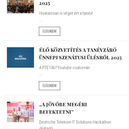
2025
Hivatalosan is véget ért a tanév!
...
ELOLVASOM
ÉLŐ KÖZVETÍTÉS A TANÉVZÁRÓ
ÜNNEPI SZENÁTUSI ÜLÉSRŐL 2025
A PTE1367 Youtube csatornán
...
ELOLVASOM
„A JÖVŐBE MEGÉRI
BEFEKTETNI”
Deutsche Telekom IT Solutions Hackathon
díjátadó