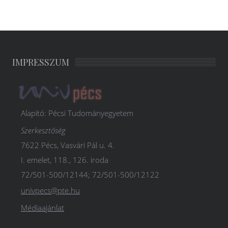
IMPRESSZUM
Alapító: Pécsi Tudományegyetem
Szerkesztőség
7622 Pécs, Vasvári Pál u. 4.
I. emelet, 118., 126. iroda
72/501-500/12144; 72/501-500/12122
univpecs@pte.hu
Médiaajánlat