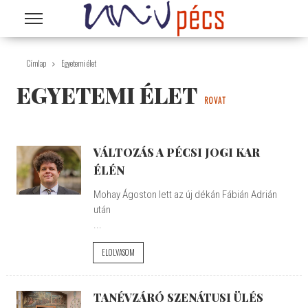
Ugrás a tartalomra
Címlap
Egyetemi élet
EGYETEMI ÉLET
ROVAT
VÁLTOZÁS A PÉCSI JOGI KAR
ÉLÉN
Mohay Ágoston lett az új dékán Fábián Adrián
után
...
ELOLVASOM
TANÉVZÁRÓ SZENÁTUSI ÜLÉS