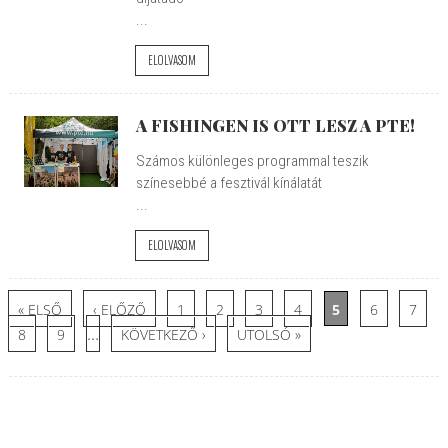
...
ELOLVASOM
A FISHINGEN IS OTT LESZ A PTE!
Számos különleges programmal teszik
színesebbé a fesztivál kínálatát
...
ELOLVASOM
Oldalak
« ELSŐ
‹ ELŐZŐ
1
2
3
4
5
6
7
…
8
9
KÖVETKEZŐ ›
UTOLSÓ »