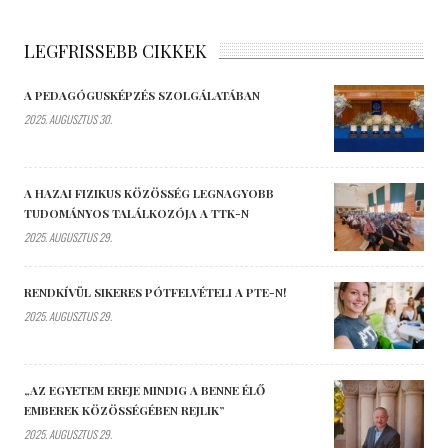
LEGFRISSEBB CIKKEK
A PEDAGÓGUSKÉPZÉS SZOLGÁLATÁBAN
2025. AUGUSZTUS 30.
A HAZAI FIZIKUS KÖZÖSSÉG LEGNAGYOBB
TUDOMÁNYOS TALÁLKOZÓJA A TTK-N
2025. AUGUSZTUS 29.
RENDKÍVÜL SIKERES PÓTFELVÉTELI A PTE-N!
2025. AUGUSZTUS 29.
„AZ EGYETEM EREJE MINDIG A BENNE ÉLŐ
EMBEREK KÖZÖSSÉGÉBEN REJLIK”
2025. AUGUSZTUS 29.