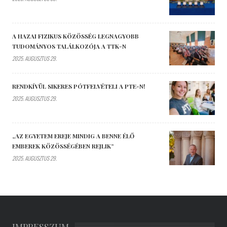
A HAZAI FIZIKUS KÖZÖSSÉG LEGNAGYOBB
TUDOMÁNYOS TALÁLKOZÓJA A TTK-N
2025. AUGUSZTUS 29.
RENDKÍVÜL SIKERES PÓTFELVÉTELI A PTE-N!
2025. AUGUSZTUS 29.
„AZ EGYETEM EREJE MINDIG A BENNE ÉLŐ
EMBEREK KÖZÖSSÉGÉBEN REJLIK”
2025. AUGUSZTUS 29.
IMPRESSZUM