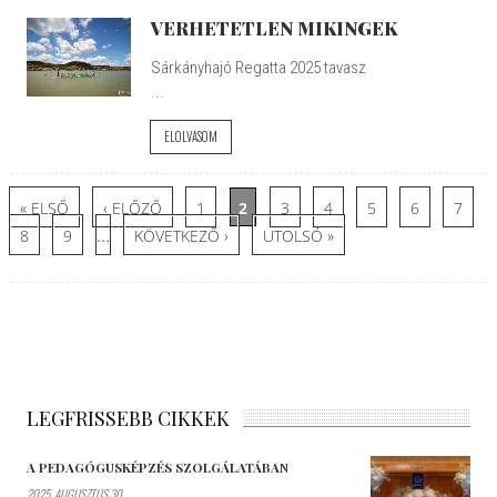
VERHETETLEN MIKINGEK
Sárkányhajó Regatta 2025 tavasz
...
ELOLVASOM
Oldalak
« ELSŐ
‹ ELŐZŐ
1
2
3
4
5
6
7
…
8
9
KÖVETKEZŐ ›
UTOLSÓ »
LEGFRISSEBB CIKKEK
A PEDAGÓGUSKÉPZÉS SZOLGÁLATÁBAN
2025. AUGUSZTUS 30.