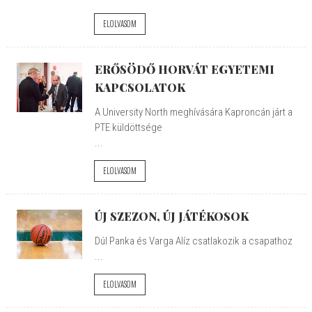
ELOLVASOM
ERŐSÖDŐ HORVÁT EGYETEMI
KAPCSOLATOK
A University North meghívására Kaproncán járt a
PTE küldöttsége
...
ELOLVASOM
ÚJ SZEZON, ÚJ JÁTÉKOSOK
Dúl Panka és Varga Alíz csatlakozik a csapathoz
...
ELOLVASOM