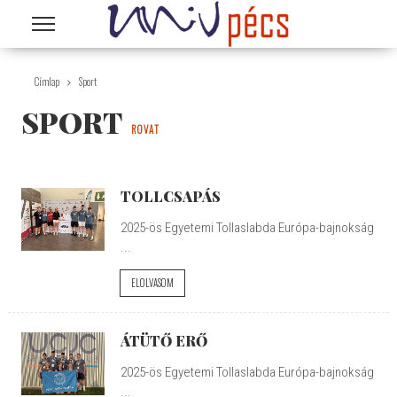
Ugrás a tartalomra
Címlap
Sport
SPORT
ROVAT
TOLLCSAPÁS
2025-ös Egyetemi Tollaslabda Európa-bajnokság
...
ELOLVASOM
ÁTÜTŐ ERŐ
2025-ös Egyetemi Tollaslabda Európa-bajnokság
...