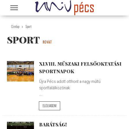
Ugrás a tartalomra
Címlap
Sport
SPORT
ROVAT
XLVIII. MŰSZAKI FELSŐOKTATÁSI
SPORTNAPOK
Újra Pécs adott otthont a nagy múltú
sporttalálkozónak
...
ELOLVASOM
BARÁTSÁG!