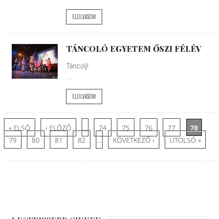
ELOLVASOM
TÁNCOLÓ EGYETEM ŐSZI FÉLÉV
Táncolj!
...
ELOLVASOM
Oldalak
…
« ELSŐ
‹ ELŐZŐ
74
75
76
77
78
…
79
80
81
82
KÖVETKEZŐ ›
UTOLSÓ »