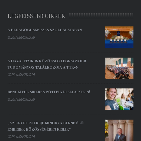
LEGFRISSEBB CIKKEK
A PEDAGÓGUSKÉPZÉS SZOLGÁLATÁBAN
2025. AUGUSZTUS 30.
A HAZAI FIZIKUS KÖZÖSSÉG LEGNAGYOBB
TUDOMÁNYOS TALÁLKOZÓJA A TTK-N
2025. AUGUSZTUS 29.
RENDKÍVÜL SIKERES PÓTFELVÉTELI A PTE-N!
2025. AUGUSZTUS 29.
„AZ EGYETEM EREJE MINDIG A BENNE ÉLŐ
EMBEREK KÖZÖSSÉGÉBEN REJLIK”
2025. AUGUSZTUS 29.