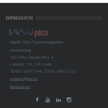
IMPRESSZUM
Alapító: Pécsi Tudományegyetem
Szerkesztőség
7622 Pécs, Vasvári Pál u. 4.
I. emelet, 118., 126. iroda
72/501-500/12144; 72/501-500/12122
univpecs@pte.hu
Médiaajánlat