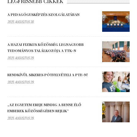
LEGFRISSEBB CIKKEK
A PEDAGÓGUSKÉPZÉS SZOLGÁLATÁBAN
2025. AUGUSZTUS 30.
A HAZAI FIZIKUS KÖZÖSSÉG LEGNAGYOBB
TUDOMÁNYOS TALÁLKOZÓJA A TTK-N
2025. AUGUSZTUS 29.
RENDKÍVÜL SIKERES PÓTFELVÉTELI A PTE-N!
2025. AUGUSZTUS 29.
„AZ EGYETEM EREJE MINDIG A BENNE ÉLŐ
EMBEREK KÖZÖSSÉGÉBEN REJLIK”
2025. AUGUSZTUS 29.