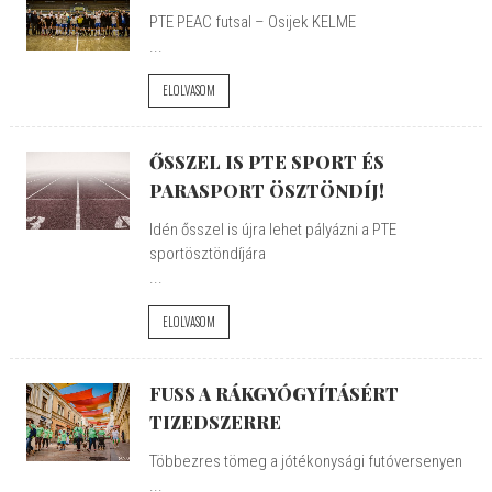
PTE PEAC futsal – Osijek KELME
...
ELOLVASOM
ŐSSZEL IS PTE SPORT ÉS
PARASPORT ÖSZTÖNDÍJ!
Idén ősszel is újra lehet pályázni a PTE
sportösztöndíjára
...
ELOLVASOM
FUSS A RÁKGYÓGYÍTÁSÉRT
TIZEDSZERRE
Többezres tömeg a jótékonysági futóversenyen
...