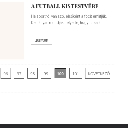
A FUTBALL KISTESTVÉRE
Ha sportról van szó, elsőként a focit említjük.
De hányan mondják helyette, hogy futsal?
...
ELOLVASOM
96
97
98
99
100
101
KÖVETKEZŐ