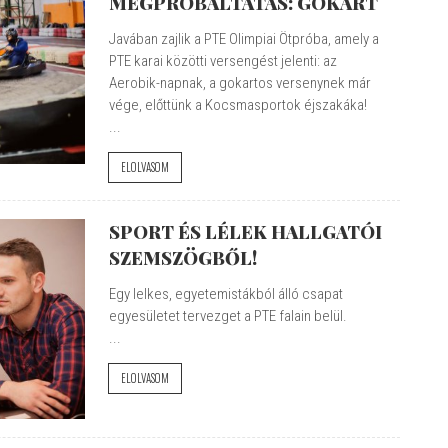
MEGPRÓBÁLTATÁS: GOKART
Javában zajlik a PTE Olimpiai Ötpróba, amely a
PTE karai közötti versengést jelenti: az
Aerobik-napnak, a gokartos versenynek már
vége, előttünk a Kocsmasportok éjszakáka!
...
ELOLVASOM
SPORT ÉS LÉLEK HALLGATÓI
SZEMSZÖGBŐL!
Egy lelkes, egyetemistákból álló csapat
egyesületet tervezget a PTE falain belül.
...
ELOLVASOM