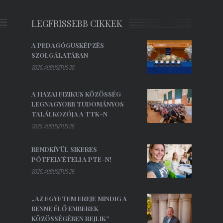
LEGFRISSEBB CIKKEK
A PEDAGÓGUSKÉPZÉS
SZOLGÁLATÁBAN
2025. AUGUSZTUS 30.
A HAZAI FIZIKUS KÖZÖSSÉG
LEGNAGYOBB TUDOMÁNYOS
TALÁLKOZÓJA A TTK-N
2025. AUGUSZTUS 29.
RENDKÍVÜL SIKERES
PÓTFELVÉTELI A PTE-N!
2025. AUGUSZTUS 29.
„AZ EGYETEM EREJE MINDIG A
BENNE ÉLŐ EMBEREK
KÖZÖSSÉGÉBEN REJLIK”