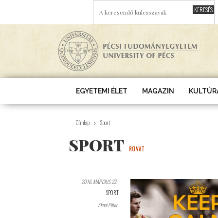
Ugrás a tartalomra
A KERESENDŐ KULCSSZAVAK
EGYETEMI ÉLET
MAGAZIN
KULTÚR
Címlap
Sport
SPORT
ROVAT
2016. MÁRCIUS 22.
SPORT
Aknai Péter