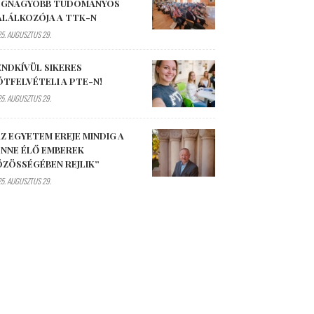
EGNAGYOBB TUDOMÁNYOS
ALÁLKOZÓJA A TTK-N
5. AUGUSZTUS 29.
ENDKÍVÜL SIKERES
ÓTFELVÉTELI A PTE-N!
5. AUGUSZTUS 29.
Z EGYETEM EREJE MINDIG A
ENNE ÉLŐ EMBEREK
ÖZÖSSÉGÉBEN REJLIK”
5. AUGUSZTUS 29.