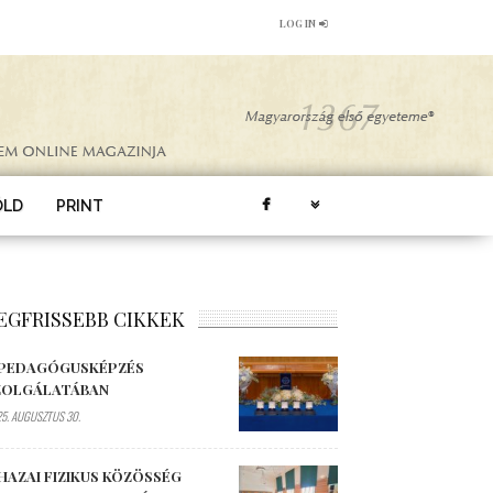
LOG IN
ÖLD
PRINT
EGFRISSEBB CIKKEK
 PEDAGÓGUSKÉPZÉS
ZOLGÁLATÁBAN
5. AUGUSZTUS 30.
HAZAI FIZIKUS KÖZÖSSÉG