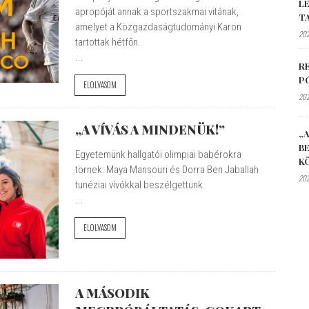
L
apropóját annak a sportszakmai vitának,
T
amelyet a Közgazdaságtudományi Karon
202
tartottak hétfőn.
...
R
P
ELOLVASOM
202
„A VÍVÁS A MINDENÜK!”
„A
B
Egyetemünk hallgatói olimpiai babérokra
K
törnek: Maya Mansouri és Dorra Ben Jaballah
202
tunéziai vívókkal beszélgettünk.
...
ELOLVASOM
A MÁSODIK