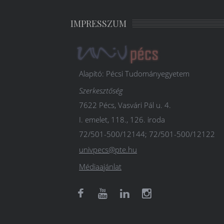
IMPRESSZUM
Alapító: Pécsi Tudományegyetem
Szerkesztőség
7622 Pécs, Vasvári Pál u. 4.
I. emelet, 118., 126. iroda
72/501-500/12144; 72/501-500/12122
univpecs@pte.hu
Médiaajánlat