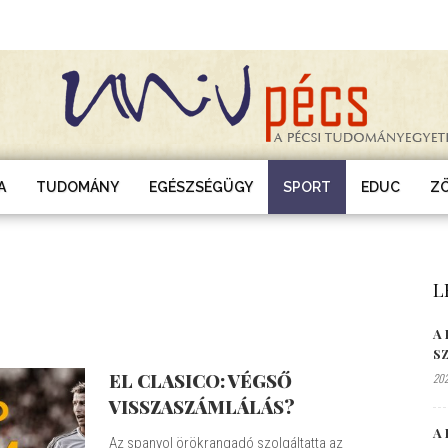
A
TUDOMÁNY
EGÉSZSÉGÜGY
SPORT
EDUC
Z
L
A
S
EL CLASICO: VÉGSŐ
202
VISSZASZÁMLÁLÁS?
A 
Az spanyol örökrangadó szolgáltatta az