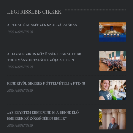
LEGFRISSEBB CIKKEK
A PEDAGÓGUSKÉPZÉS SZOLGÁLATÁBAN
2025. AUGUSZTUS 30.
A HAZAI FIZIKUS KÖZÖSSÉG LEGNAGYOBB
TUDOMÁNYOS TALÁLKOZÓJA A TTK-N
2025. AUGUSZTUS 29.
RENDKÍVÜL SIKERES PÓTFELVÉTELI A PTE-N!
2025. AUGUSZTUS 29.
„AZ EGYETEM EREJE MINDIG A BENNE ÉLŐ
EMBEREK KÖZÖSSÉGÉBEN REJLIK”
2025. AUGUSZTUS 29.