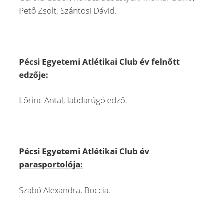
Pető Zsolt, Szántosi Dávid.
Pécsi Egyetemi Atlétikai Club év felnőtt
edzője:
Lőrinc Antal, labdarúgó edző.
Pécsi Egyetemi Atlétikai Club év
parasportolója:
Szabó Alexandra, Boccia.