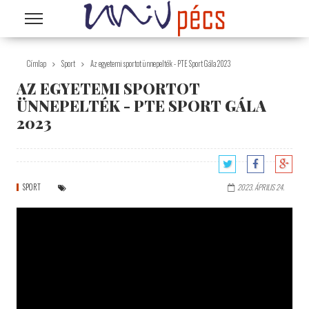
Ugrás a tartalomra
Címlap
Sport
Az egyetemi sportot ünnepelték - PTE Sport Gála 2023
AZ EGYETEMI SPORTOT
ÜNNEPELTÉK - PTE SPORT GÁLA
2023
SPORT
2023. ÁPRILIS 24.