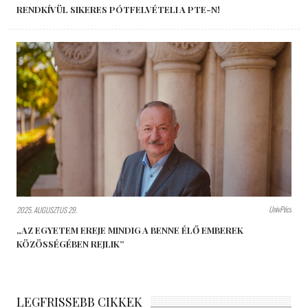
RENDKÍVÜL SIKERES PÓTFELVÉTELI A PTE-N!
UnivPécs
2025. AUGUSZTUS 29.
„AZ EGYETEM EREJE MINDIG A BENNE ÉLŐ EMBEREK
KÖZÖSSÉGÉBEN REJLIK”
LEGFRISSEBB CIKKEK