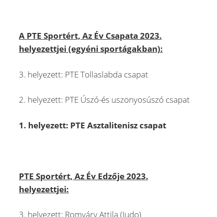
A PTE Sportért, Az Év Csapata 2023.
helyezettjei (egyéni sportágakban):
3. helyezett: PTE Tollaslabda csapat
2. helyezett: PTE Úszó-és uszonyosúszó csapat
1. helyezett: PTE Asztalitenisz csapat
PTE Sportért, Az Év Edzője 2023.
helyezettjei:
3. helyezett: Romváry Attila (Judo)