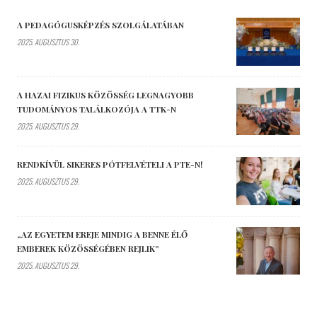
A PEDAGÓGUSKÉPZÉS SZOLGÁLATÁBAN
2025. AUGUSZTUS 30.
A HAZAI FIZIKUS KÖZÖSSÉG LEGNAGYOBB
TUDOMÁNYOS TALÁLKOZÓJA A TTK-N
2025. AUGUSZTUS 29.
RENDKÍVÜL SIKERES PÓTFELVÉTELI A PTE-N!
2025. AUGUSZTUS 29.
„AZ EGYETEM EREJE MINDIG A BENNE ÉLŐ
EMBEREK KÖZÖSSÉGÉBEN REJLIK”
2025. AUGUSZTUS 29.