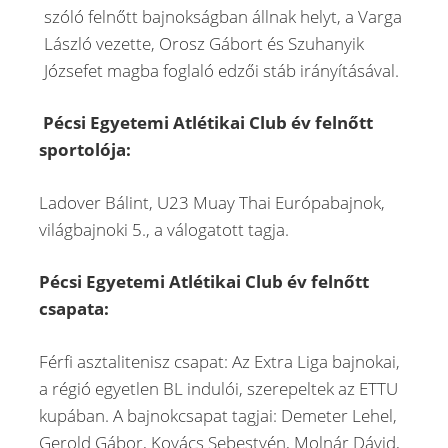
szóló felnőtt bajnokságban állnak helyt, a Varga
László vezette, Orosz Gábort és Szuhanyik
Józsefet magba foglaló edzői stáb irányításával.
Pécsi Egyetemi Atlétikai Club év felnőtt
sportolója:
Ladover Bálint, U23 Muay Thai Európabajnok,
világbajnoki 5., a válogatott tagja.
Pécsi Egyetemi Atlétikai Club év felnőtt
csapata:
Férfi asztalitenisz csapat: Az Extra Liga bajnokai,
a régió egyetlen BL indulói, szerepeltek az ETTU
kupában. A bajnokcsapat tagjai: Demeter Lehel,
Gerold Gábor, Kovács Sebestyén, Molnár Dávid,