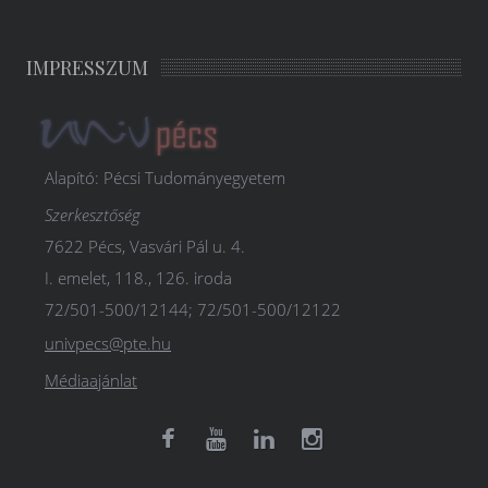
IMPRESSZUM
Alapító: Pécsi Tudományegyetem
Szerkesztőség
7622 Pécs, Vasvári Pál u. 4.
I. emelet, 118., 126. iroda
72/501-500/12144; 72/501-500/12122
univpecs@pte.hu
Médiaajánlat