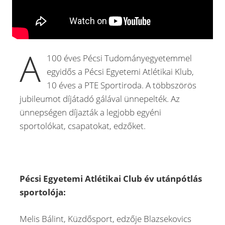
A
100 éves Pécsi Tudományegyetemmel
egyidős a Pécsi Egyetemi Atlétikai Klub,
10 éves a PTE Sportiroda. A többszörös
jubileumot díjátadó gálával ünnepelték. Az
ünnepségen díjazták a legjobb egyéni
sportolókat, csapatokat, edzőket.
Pécsi Egyetemi Atlétikai Club év utánpótlás
sportolója:
Melis Bálint, Küzdősport, edzője Blazsekovics