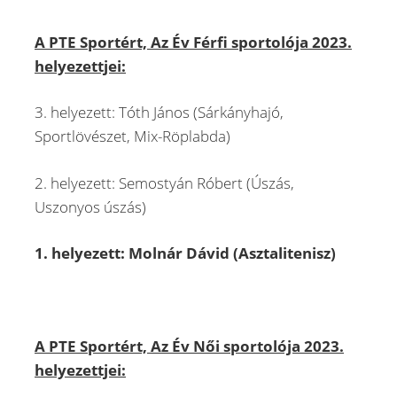
A PTE Sportért, Az Év Férfi sportolója 2023.
helyezettjei:
3. helyezett: Tóth János (Sárkányhajó,
Sportlövészet, Mix-Röplabda)
2. helyezett: Semostyán Róbert (Úszás,
Uszonyos úszás)
1. helyezett: Molnár Dávid (Asztalitenisz)
A PTE Sportért, Az Év Női sportolója 2023.
helyezettjei: