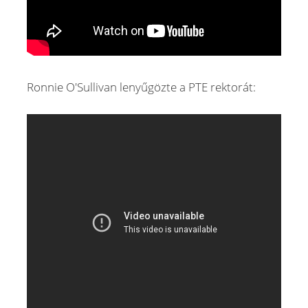
Ronnie O'Sullivan lenyűgözte a PTE rektorát: