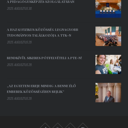
A PEDAGÓGUSKÉPZÉS SZOLGÁLATÁBAN
2025. AUGUSZTUS 30.
A HAZAI FIZIKUS KÖZÖSSÉG LEGNAGYOBB
TUDOMÁNYOS TALÁLKOZÓJA A TTK-N
2025. AUGUSZTUS 29.
RENDKÍVÜL SIKERES PÓTFELVÉTELI A PTE-N!
2025. AUGUSZTUS 29.
„AZ EGYETEM EREJE MINDIG A BENNE ÉLŐ
EMBEREK KÖZÖSSÉGÉBEN REJLIK”
2025. AUGUSZTUS 29.