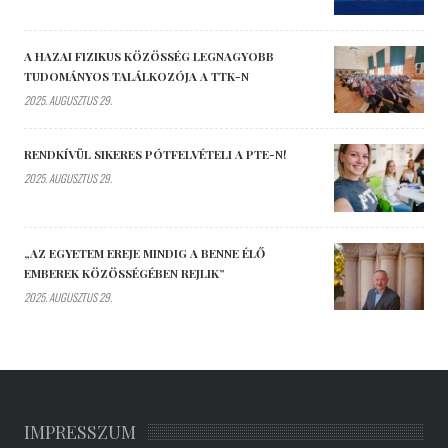
A HAZAI FIZIKUS KÖZÖSSÉG LEGNAGYOBB
TUDOMÁNYOS TALÁLKOZÓJA A TTK-N
2025. AUGUSZTUS 29.
RENDKÍVÜL SIKERES PÓTFELVÉTELI A PTE-N!
2025. AUGUSZTUS 29.
„AZ EGYETEM EREJE MINDIG A BENNE ÉLŐ
EMBEREK KÖZÖSSÉGÉBEN REJLIK”
2025. AUGUSZTUS 29.
IMPRESSZUM