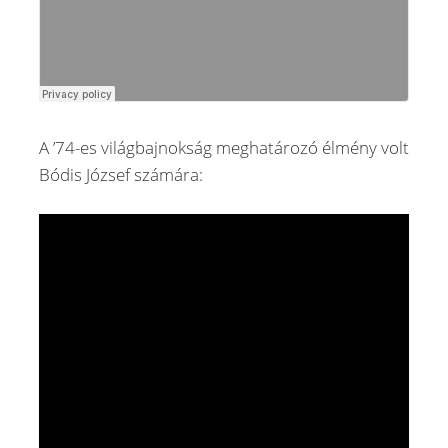
A ’74-es világbajnokság meghatározó élmény volt
Bódis József számára: