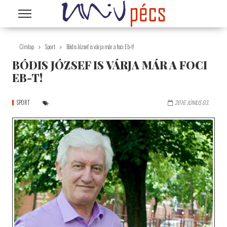
Ugrás a tartalomra
Címlap
Sport
Bódis József is várja már a foci Eb-t!
BÓDIS JÓZSEF IS VÁRJA MÁR A FOCI
EB-T!
SPORT
2016. JÚNIUS 03.