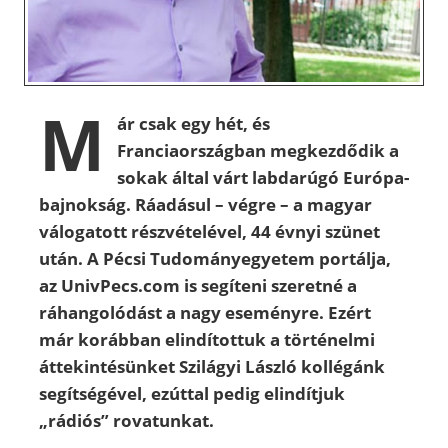
M
ár csak egy hét, és
Franciaországban megkezdődik a
sokak által várt labdarúgó Európa-
bajnokság. Ráadásul – végre – a magyar
válogatott részvételével, 44 évnyi szünet
után. A Pécsi Tudományegyetem portálja,
az UnivPecs.com is segíteni szeretné a
ráhangolódást a nagy eseményre. Ezért
már korábban elindítottuk a történelmi
áttekintésünket Szilágyi László kollégánk
segítségével, ezúttal pedig elindítjuk
„rádiós” rovatunkat.