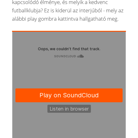
kapcsolódó élménye, és melyik a kedvenc
futballklubja? Ez is kiderül az interjúból - mely az
alábbi play gombra kattintva hallgatható meg.