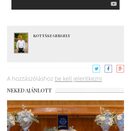
KOTTÁSZ GERGELY
A hozzászóláshoz
be kell jelentkezni
NEKED AJÁNLOTT