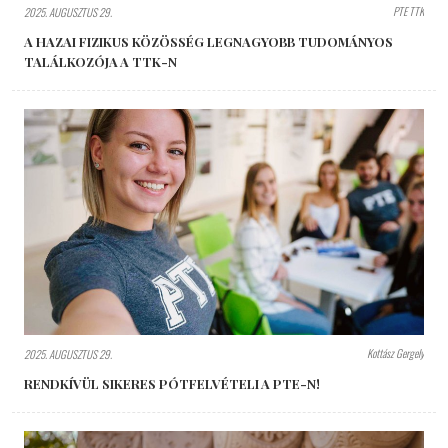
PTE TTK
2025. AUGUSZTUS 29.
A HAZAI FIZIKUS KÖZÖSSÉG LEGNAGYOBB TUDOMÁNYOS
TALÁLKOZÓJA A TTK-N
Kottász Gergely
2025. AUGUSZTUS 29.
RENDKÍVÜL SIKERES PÓTFELVÉTELI A PTE-N!