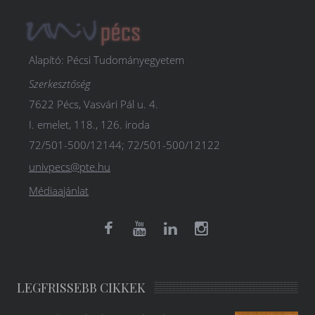
Alapító: Pécsi Tudományegyetem
Szerkesztőség
7622 Pécs, Vasvári Pál u. 4.
I. emelet, 118., 126. iroda
72/501-500/12144; 72/501-500/12122
univpecs@pte.hu
Médiaajánlat
LEGFRISSEBB CIKKEK