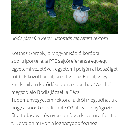
Bódis József, a Pécsi Tudományegyetem rektora
Kottász Gergely, a Magyar Rádió korábbi
sportriportere, a PTE sajtóreferense egy-egy
egyetemi vezetővel, egyetemi polgárral beszélget
többek között arról, ki mit vár az Eb-től, vagy
kinek milyen kötődése van a sporthoz? Az első
megszólaló Bódis József, a Pécsi
Tudományegyetem rektora, akiről megtudhatjuk,
hogy a snookeres Ronnie O'Sullivan lenyűgözte
őt a tudásával, és nyomon fogja követni a foci Eb-
t. De vajon mi volt a legnagyobb focihoz