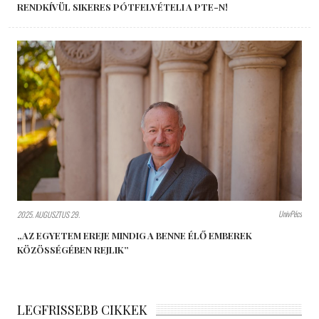
RENDKÍVÜL SIKERES PÓTFELVÉTELI A PTE-N!
UnivPécs
2025. AUGUSZTUS 29.
„AZ EGYETEM EREJE MINDIG A BENNE ÉLŐ EMBEREK
KÖZÖSSÉGÉBEN REJLIK”
LEGFRISSEBB CIKKEK