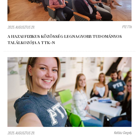
PTE TTK
2025. AUGUSZTUS 29.
A HAZAI FIZIKUS KÖZÖSSÉG LEGNAGYOBB TUDOMÁNYOS
TALÁLKOZÓJA A TTK-N
Kottász Gergely
2025. AUGUSZTUS 29.