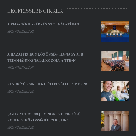
LEGFRISSEBB CIKKEK
A PEDAGÓGUSKÉPZÉS SZOLGÁLATÁBAN
2025. AUGUSZTUS 30.
A HAZAI FIZIKUS KÖZÖSSÉG LEGNAGYOBB
TUDOMÁNYOS TALÁLKOZÓJA A TTK-N
2025. AUGUSZTUS 29.
RENDKÍVÜL SIKERES PÓTFELVÉTELI A PTE-N!
2025. AUGUSZTUS 29.
„AZ EGYETEM EREJE MINDIG A BENNE ÉLŐ
EMBEREK KÖZÖSSÉGÉBEN REJLIK”
2025. AUGUSZTUS 29.