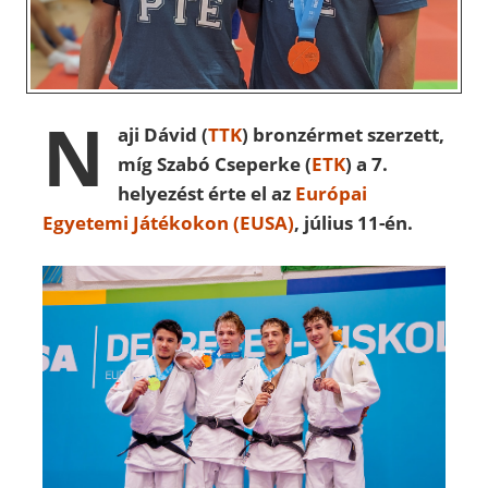
N
aji Dávid (
TTK
) bronzérmet szerzett,
míg Szabó Cseperke (
ETK
) a 7.
helyezést érte el az
Európai
Egyetemi Játékokon (EUSA)
, július 11-én.