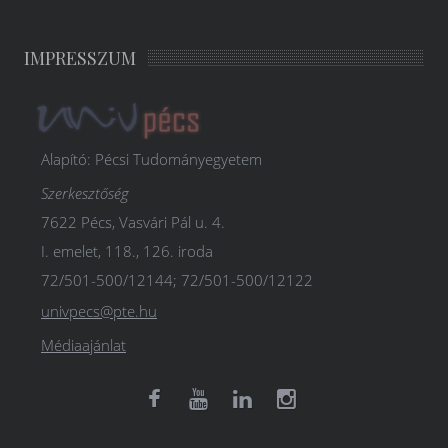
IMPRESSZUM
Alapító: Pécsi Tudományegyetem
Szerkesztőség
7622 Pécs, Vasvári Pál u. 4.
I. emelet, 118., 126. iroda
72/501-500/12144; 72/501-500/12122
univpecs@pte.hu
Médiaajánlat