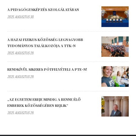
A PEDAGÓGUSKÉPZÉS SZOLGÁLATÁBAN
2025. AUGUSZTUS 30.
A HAZAI FIZIKUS KÖZÖSSÉG LEGNAGYOBB
TUDOMÁNYOS TALÁLKOZÓJA A TTK-N
2025. AUGUSZTUS 29.
RENDKÍVÜL SIKERES PÓTFELVÉTELI A PTE-N!
2025. AUGUSZTUS 29.
„AZ EGYETEM EREJE MINDIG A BENNE ÉLŐ
EMBEREK KÖZÖSSÉGÉBEN REJLIK”
2025. AUGUSZTUS 29.