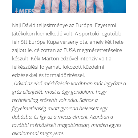
Naji Dávid teljesítménye az Európai Egyetemi
Játékokon kiemelkedő volt. A sportoló legutóbbi
felnőtt Európa Kupa verseny óta, amely két hete
zajlott le, célzottan az EUSA megmérettetéseire
készült: Kéki Márton edzővel intenzív volt a
felkészülési folyamat, fokozott küzdelmi
edzésekkel és formaidőzítéssel.
„Dávid az első mérkőzésén korábban már legyőzte a
grúz ellenfelét, most is úgy gondolom, hogy
technikailag erősebb volt nála. Sajnos a
figyelmetlenség miatt gyorsan beleesett egy
dobásba, és így az a meccs elment. Azonban a
további mérkőzéseit magabiztosan, minden egyes
alkalommal megnyerte.