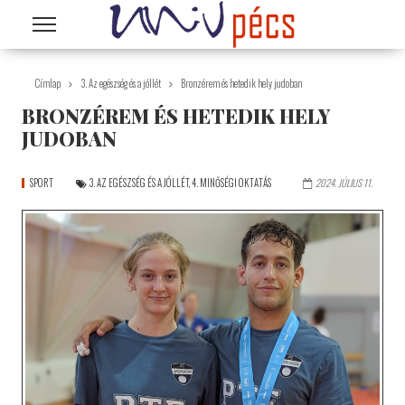
Ugrás a tartalomra
Címlap
3. Az egészség és a jóllét
Bronzérem és hetedik hely judoban
BRONZÉREM ÉS HETEDIK HELY
JUDOBAN
SPORT
3. AZ EGÉSZSÉG ÉS A JÓLLÉT
,
4. MINŐSÉGI OKTATÁS
2024. JÚLIUS 11.