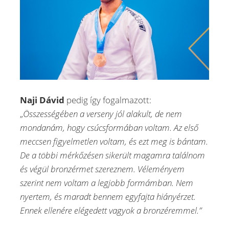
Naji Dávid
pedig így fogalmazott:
„
Összességében a verseny jól alakult, de nem
mondanám, hogy csúcsformában voltam. Az első
meccsen figyelmetlen voltam, és ezt meg is bántam.
De a többi mérkőzésen sikerült magamra találnom
és végül bronzérmet szereznem.
Véleményem
szerint nem voltam a legjobb formámban. Nem
nyertem, és maradt bennem egyfajta hiányérzet.
Ennek ellenére elégedett vagyok a bronzéremmel.”