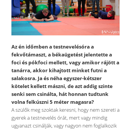
Az én időmben a testnevelésóra a
fekvőtámaszt, a békaügetést jelentette a
foci és pókfoci mellett, vagy amikor rájött a
tanárra, akkor kihajtott minket futni a
salakosra. Ja és néha egyszer-kétszer
kötelet kellett mászni, de azt addig szinte
senki sem csinálta, hát honnan tudtunk
volna felkúszni 5 méter magasra?
A szülők meg szoktak keresni, hogy nem szereti a
gyerek a testnevelés órát, mert vagy mindig
ugyanazt csinálják, vagy nagyon nem foglalkozik