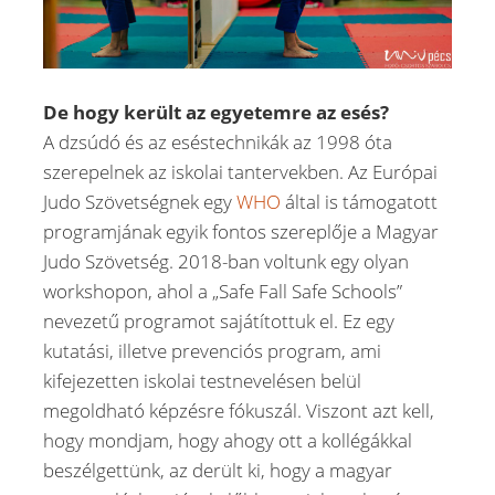
De hogy került az egyetemre az esés?
A dzsúdó és az eséstechnikák az 1998 óta
szerepelnek az iskolai tantervekben. Az Európai
Judo Szövetségnek egy
WHO
által is támogatott
programjának egyik fontos szereplője a Magyar
Judo Szövetség. 2018-ban voltunk egy olyan
workshopon, ahol a „Safe Fall Safe Schools”
nevezetű programot sajátítottuk el. Ez egy
kutatási, illetve prevenciós program, ami
kifejezetten iskolai testnevelésen belül
megoldható képzésre fókuszál. Viszont azt kell,
hogy mondjam, hogy ahogy ott a kollégákkal
beszélgettünk, az derült ki, hogy a magyar