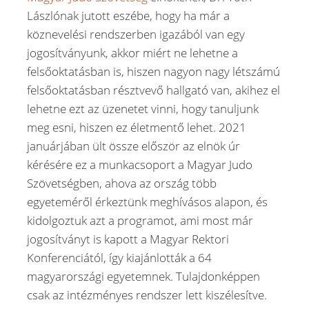
Lászlónak jutott eszébe, hogy ha már a
köznevelési rendszerben igazából van egy
jogosítványunk, akkor miért ne lehetne a
felsőoktatásban is, hiszen nagyon nagy létszámú
felsőoktatásban résztvevő hallgató van, akihez el
lehetne ezt az üzenetet vinni, hogy tanuljunk
meg esni, hiszen ez életmentő lehet. 2021
januárjában ült össze először az elnök úr
kérésére ez a munkacsoport a Magyar Judo
Szövetségben, ahova az ország több
egyeteméről érkeztünk meghívásos alapon, és
kidolgoztuk azt a programot, ami most már
jogosítványt is kapott a Magyar Rektori
Konferenciától, így kiajánlották a 64
magyarországi egyetemnek. Tulajdonképpen
csak az intézményes rendszer lett kiszélesítve.