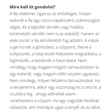
Mire kell itt gondolni?
A fej védelme. Ugye ez az elsődleges, hiszen
esésnél a fej egy ostorcsapásszerű utánmozgást
végez, és a legtöbb sérülés vagy halálos
kimenetelű sérülés nem is az esésből, hanem az
esés során a fej sérüléséből fog adódni. A másik
a gerincnek a görbülete, a súlypont, illetve a
süllyesztés, a talaj közeli helyzetek megtalálása, a
kigördülés, a kezeknek a használata. Nem
mindegy, hogy magam mögött támaszkodom le
egy esésnél, vagy magam előtt teszem ugyanezt.
Nem mindegy, milyen felületre támaszkodok. Ha
a tenyeremre, akkor egy viszonylag kicsi részre, a
csuklóra fog - ahogy előrefelé esem -
ránehezedni a súlyom. Ha egy nagyobb felületet
választok, ami mondjuk ugye a tenyér és az alkar,