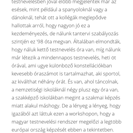
testnevelésben jóval előbb megjelentek már az
esések, mint például a spanyoloknál vagy a
dánoknál, tehát ott a kollégák meglepődve
hallottak arról, hogy nagyon jó ez a
kezdeményezés, de nálunk tantervi szabályozás
szintjén ez '98 óta megvan. Általában elmondták,
hogy náluk kettő testnevelés óra van, míg nálunk
már létezik a mindennapos testnevelés, heti öt
órával, ami ugye különböző konstellációkban
kevesebb óraszámot is tartalmazhat, aki sportol,
az kiválthat néhány órát. És van, ahol táncolnak,
a nemzetiségi iskoláknál négy plusz egy óra van,
a szakképző iskolákban megint a szakmai képzés
miatt alakul máshogy. De a lényeg a lényeg, hogy
igazából azt láttuk ezen a workshopon, hogy a
magyar testnevelési rendszer megelőzi a legtöbb
európai ország képzését ebben a tekintetben.