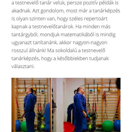
a testnevelő tanár velük, persze pozitív példák is
akadnak. Azt gondolom, most már a tanárképzés
is olyan szinten van, hogy széles repertoárt
kapnak a testnevelőtanárok. Ha minden más
tantárgyból, mondjuk matematikából is mindig
ugyanazt tanítanánk, akkor nagyon-nagyon
rosszul állnánk! Ma sokoldalú a testnevelő
tanárképzés, hogy a későbbiekben tudjanak
választani.