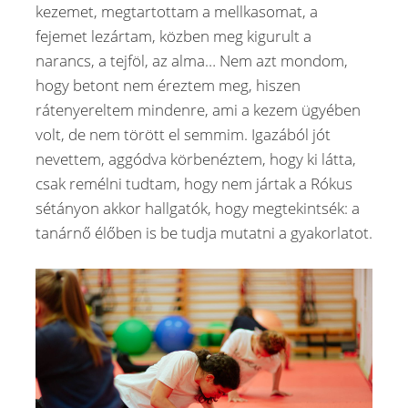
kezemet, megtartottam a mellkasomat, a
fejemet lezártam, közben meg kigurult a
narancs, a tejföl, az alma… Nem azt mondom,
hogy betont nem éreztem meg, hiszen
rátenyereltem mindenre, ami a kezem ügyében
volt, de nem törött el semmim. Igazából jót
nevettem, aggódva körbenéztem, hogy ki látta,
csak remélni tudtam, hogy nem jártak a Rókus
sétányon akkor hallgatók, hogy megtekintsék: a
tanárnő élőben is be tudja mutatni a gyakorlatot.