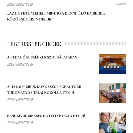
UnivPécs
2025. AUGUSZTUS 29.
„AZ EGYETEM EREJE MINDIG A BENNE ÉLŐ EMBEREK
KÖZÖSSÉGÉBEN REJLIK”
LEGFRISSEBB CIKKEK
A PEDAGÓGUSKÉPZÉS SZOLGÁLATÁBAN
2025. AUGUSZTUS 30.
A HAZAI FIZIKUS KÖZÖSSÉG LEGNAGYOBB
TUDOMÁNYOS TALÁLKOZÓJA A TTK-N
2025. AUGUSZTUS 29.
RENDKÍVÜL SIKERES PÓTFELVÉTELI A PTE-N!
2025. AUGUSZTUS 29.