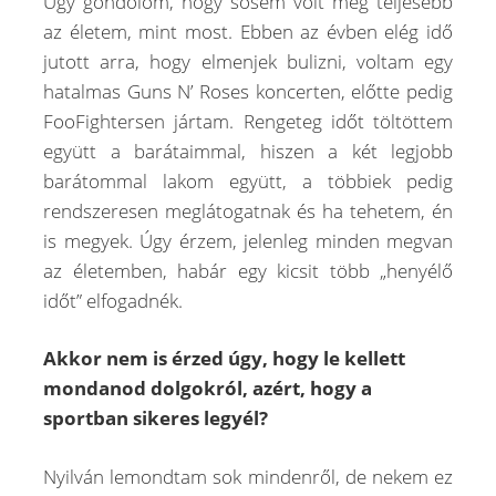
Úgy gondolom, hogy sosem volt még teljesebb
az életem, mint most. Ebben az évben elég idő
jutott arra, hogy elmenjek bulizni, voltam egy
hatalmas Guns N’ Roses koncerten, előtte pedig
FooFightersen jártam. Rengeteg időt töltöttem
együtt a barátaimmal, hiszen a két legjobb
barátommal lakom együtt, a többiek pedig
rendszeresen meglátogatnak és ha tehetem, én
is megyek. Úgy érzem, jelenleg minden megvan
az életemben, habár egy kicsit több „henyélő
időt” elfogadnék.
Akkor nem is érzed úgy, hogy le kellett
mondanod dolgokról, azért, hogy a
sportban sikeres legyél?
Nyilván lemondtam sok mindenről, de nekem ez