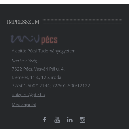
IMPRESSZUM
Alapító: Pécsi Tudományegyetem
Szerkesztőség
7622 Pécs, Vasvári Pál u. 4.
I. emelet, 118., 126. iroda
72/501-500/12144; 72/501-500/12122
univpecs@pte.hu
Médiaajánlat