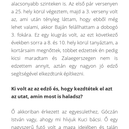
alacsonyabb szinteken is. Az első pár versenyen
a 25. hely körül végeztem, majd a 3. verseny volt
az, ami után tényleg láttam, hogy ebből még
lehet valami, akkor Baján felállhattam a dobogó
3. fokára. Ez egy kiugrás volt, az ezt következő
években sorra a 8. és 10. hely körül tanyáztam, a
kortársaim megnőttek, többet edzettek én pedig
kicsi maradtam és Zalaegerszegen nem is
edzettem annyit, aztán egy nagyon jó edző
segítségével elkezdtünk építkezni.
Ki volt az az edző és, hogy kezdtétek el azt
az utat, amin most is haladsz?
Ő akkoriban érkezett az egyesülethez, Góczán
István vagy, ahogy mi hívjuk Kuci bácsi. Ő egy
nagyszerű futó volt a maga idejében és talán