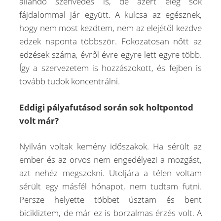
állandó szenvedés is, de azért elég sok
fájdalommal jár együtt. A kulcsa az egésznek,
hogy nem most kezdtem, nem az elejétől kezdve
edzek naponta többször. Fokozatosan nőtt az
edzések száma, évről évre egyre lett egyre több.
Így a szervezetem is hozzászokott, és fejben is
tovább tudok koncentrálni.
Eddigi pályafutásod során sok holtpontod
volt már?
Nyilván voltak kemény időszakok. Ha sérült az
ember és az orvos nem engedélyezi a mozgást,
azt nehéz megszokni. Utoljára a télen voltam
sérült egy másfél hónapot, nem tudtam futni.
Persze helyette többet úsztam és bent
bicikliztem, de már ez is borzalmas érzés volt. A