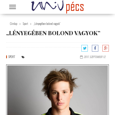
Ugrás a tartalomra
Címlap
Sport
„Lényegében bolond vagyok”
„LÉNYEGÉBEN BOLOND VAGYOK”
SPORT
2017. SZEPTEMBER 12.