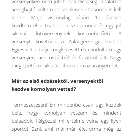
versenyeken nem jutott sok dicsőség, általában
sereghajtó voltam de valakinek utolsónak is kell
lennie. Majd viszonylag későn, 12 évesen
kezdtem el a triatlont a szüleimnek és egy jól
sikerült futóversenynek köszönhetően. A
versenyt követően a Zalaegerszegi Triatlon
Egyesület edzője megkeresett és elindultam egy
versenyen, ami úszásból és futásból állt. Nagy
meglepetésre sikerült elhoznom az aranyérmet.
Már az első edzésektől, versenyektől
kezdve komolyan vetted?
Természetesen! Én mindenbe csak úgy kezdek
bele, hogy komolyan veszem és mindent
beleadok. Félgőzzel mi értelme volna egy ilyen
sportot űzni, ami már-már életforma még az