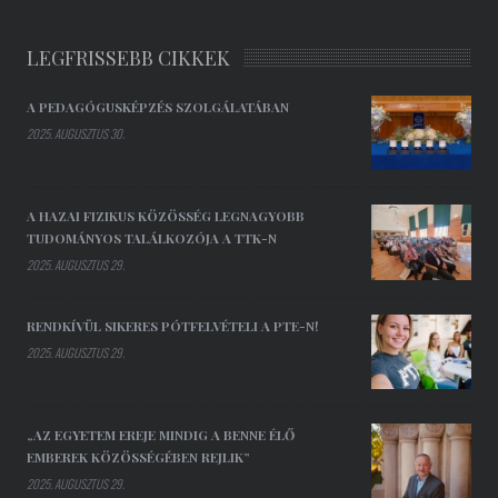
LEGFRISSEBB CIKKEK
A PEDAGÓGUSKÉPZÉS SZOLGÁLATÁBAN
2025. AUGUSZTUS 30.
A HAZAI FIZIKUS KÖZÖSSÉG LEGNAGYOBB
TUDOMÁNYOS TALÁLKOZÓJA A TTK-N
2025. AUGUSZTUS 29.
RENDKÍVÜL SIKERES PÓTFELVÉTELI A PTE-N!
2025. AUGUSZTUS 29.
„AZ EGYETEM EREJE MINDIG A BENNE ÉLŐ
EMBEREK KÖZÖSSÉGÉBEN REJLIK”
2025. AUGUSZTUS 29.