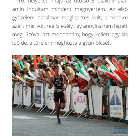
– 10. helyeket, majd az utolsó 3 diákolimpiát,
amin indultam mindent megnyertem. Az első
győzelem hatalmas meglepetés volt, a többire
azért már volt reális esély, így annyira nem lepett
meg. Szóval azt mondanám, hogy kellett egy kis
idő de, a türelem meghozta a gyümölcsét.