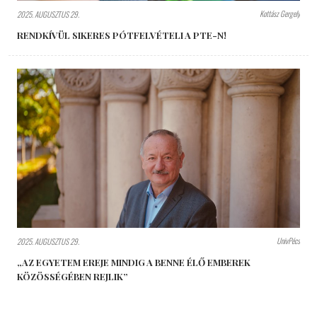
Kottász Gergely
2025. AUGUSZTUS 29.
RENDKÍVÜL SIKERES PÓTFELVÉTELI A PTE-N!
UnivPécs
2025. AUGUSZTUS 29.
„AZ EGYETEM EREJE MINDIG A BENNE ÉLŐ EMBEREK
KÖZÖSSÉGÉBEN REJLIK”