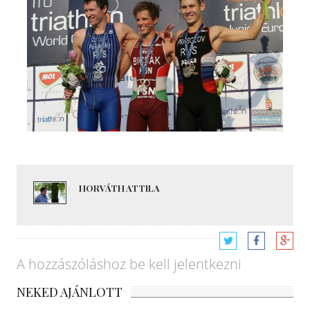
HORVÁTH ATTILA
A hozzászóláshoz
be kell jelentkezni
NEKED AJÁNLOTT