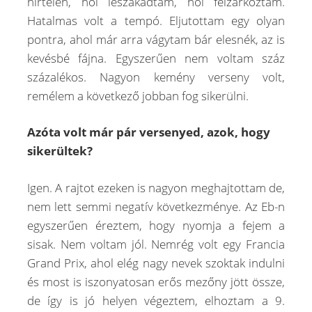
hirtelen, hol leszakadtam, hol felzárkóztam.
Hatalmas volt a tempó. Eljutottam egy olyan
pontra, ahol már arra vágytam bár elesnék, az is
kevésbé fájna. Egyszerűen nem voltam száz
százalékos. Nagyon kemény verseny volt,
remélem a következő jobban fog sikerülni.
Azóta volt már pár versenyed, azok, hogy
sikerültek?
Igen. A rajtot ezeken is nagyon meghajtottam de,
nem lett semmi negatív következménye. Az Eb-n
egyszerűen éreztem, hogy nyomja a fejem a
sisak. Nem voltam jól. Nemrég volt egy Francia
Grand Prix, ahol elég nagy nevek szoktak indulni
és most is iszonyatosan erős mezőny jött össze,
de így is jó helyen végeztem, elhoztam a 9.