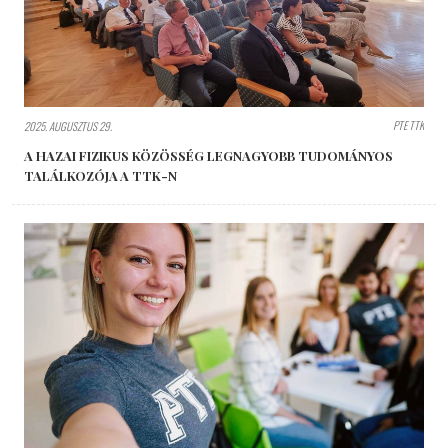
PTE TTK
2025. AUGUSZTUS 29.
A HAZAI FIZIKUS KÖZÖSSÉG LEGNAGYOBB TUDOMÁNYOS
TALÁLKOZÓJA A TTK-N