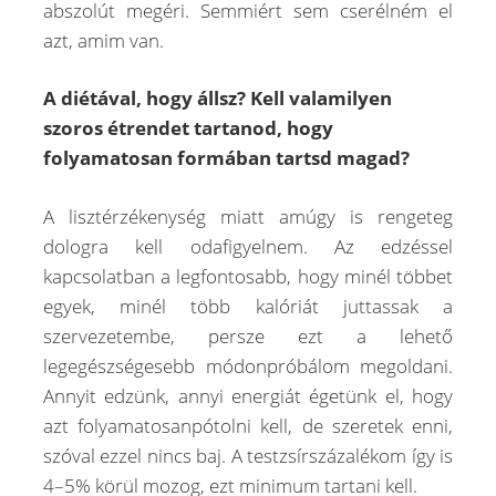
abszolút megéri. Semmiért sem cserélném el
azt, amim van.
A diétával, hogy állsz? Kell valamilyen
szoros étrendet tartanod, hogy
folyamatosan formában tartsd magad?
A lisztérzékenység miatt amúgy is rengeteg
dologra kell odafigyelnem. Az edzéssel
kapcsolatban a legfontosabb, hogy minél többet
egyek, minél több kalóriát juttassak a
szervezetembe, persze ezt a lehető
legegészségesebb módonpróbálom megoldani.
Annyit edzünk, annyi energiát égetünk el, hogy
azt folyamatosanpótolni kell, de szeretek enni,
szóval ezzel nincs baj. A testzsírszázalékom így is
4–5% körül mozog, ezt minimum tartani kell.