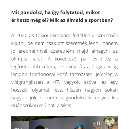
Mit gondolsz, ha így folytatod, miket
érhetsz még el? Mik az álmaid a sportban?
A 2020-as tokiói olimpiára feltétlenül szeretnék
kijutni, de nem csak ott szeretnék lenni, hanem
jó eredménnyel szeretném majd elhagyni az
olimpiai falut. A következő pár évre ez a
legfontosabb célom, de a végcél az, hogy a világ
legjobb triatlonosai közé tartozzam. Jelenleg a
világranglistán a 47. vagyok, szóval ez egy
hosszú folyamat lesz, hiszen nagyon sokan
nagyon jók, és nem is gondolnánk, milyen kis
nüánszokon múlhat. a siker