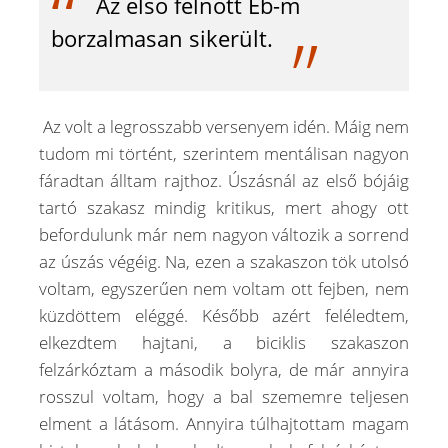
Az első felnőtt Eb-m
borzalmasan sikerült.
Az volt a legrosszabb versenyem idén. Máig nem
tudom mi történt, szerintem mentálisan nagyon
fáradtan álltam rajthoz. Úszásnál az első bójáig
tartó szakasz mindig kritikus, mert ahogy ott
befordulunk már nem nagyon változik a sorrend
az úszás végéig. Na, ezen a szakaszon tök utolsó
voltam, egyszerűen nem voltam ott fejben, nem
küzdöttem eléggé. Később azért feléledtem,
elkezdtem hajtani, a biciklis szakaszon
felzárkóztam a második bolyra, de már annyira
rosszul voltam, hogy a bal szememre teljesen
elment a látásom. Annyira túlhajtottam magam