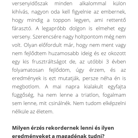
versenyidőszak minden alkalommal külön
kihívás, nagyon oda kell figyelnie az embernek,
hogy mindig a toppon legyen, ami rettentő
fárasztó. A legapróbb dolgon is elmehet egy
verseny. Szerencsére nagy holtpontom még nem
volt. Olyan előfordult már, hogy nem ment vagy
nem fejlődtem huzamosabb ideig és ez okozott
egy kis frusztráltságot de, az utóbbi 3 évben
folyamatosan fejlődöm, úgy érzem, és az
eredmények is ezt mutatják, persze néha én is
megbotlom. A mai napra kialakult egyfajta
függőség, ha nem lenne a triatlon, fogalmam
sem lenne, mit csinálnék. Nem tudom elképzelni
nélküle az életem.
Milyen érzés rekordernek lenni és ilyen
eredményeket a magadénak tudni?