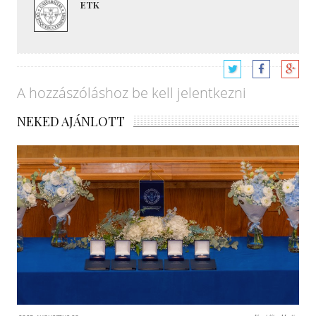
ETK
A hozzászóláshoz
be kell jelentkezni
NEKED AJÁNLOTT