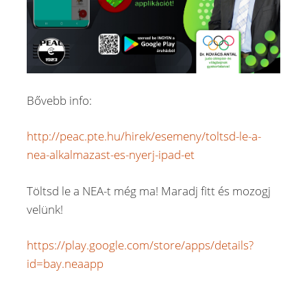
Bővebb info:
http://peac.pte.hu/hirek/esemeny/toltsd-le-a-
nea-alkalmazast-es-nyerj-ipad-et
Töltsd le a NEA-t még ma! Maradj fitt és mozogj
velünk!
https://play.google.com/store/apps/details?
id=bay.neaapp