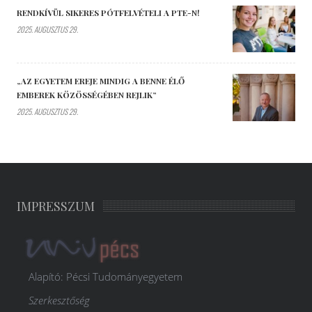
RENDKÍVÜL SIKERES PÓTFELVÉTELI A PTE-N!
2025. AUGUSZTUS 29.
„AZ EGYETEM EREJE MINDIG A BENNE ÉLŐ
EMBEREK KÖZÖSSÉGÉBEN REJLIK”
2025. AUGUSZTUS 29.
IMPRESSZUM
Alapító: Pécsi Tudományegyetem
Szerkesztőség