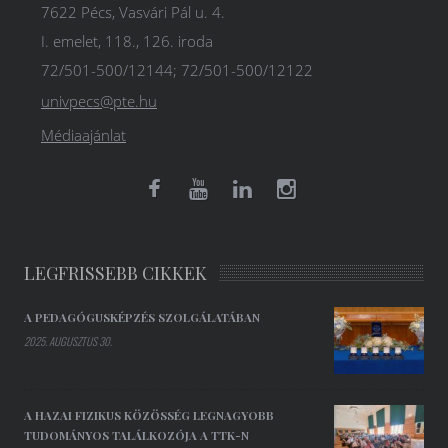
7622 Pécs, Vasvári Pál u. 4.
I. emelet, 118., 126. iroda
72/501-500/12144; 72/501-500/12122
univpecs@pte.hu
Médiaajánlat
LEGFRISSEBB CIKKEK
A PEDAGÓGUSKÉPZÉS SZOLGÁLATÁBAN
2025. AUGUSZTUS 30.
A HAZAI FIZIKUS KÖZÖSSÉG LEGNAGYOBB
TUDOMÁNYOS TALÁLKOZÓJA A TTK-N