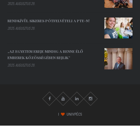
2025. AUGUSZTUS 29.
RENDKÍVÜL SIKERES PÓTFELVÉTELI A PTE-N!
2025. AUGUSZTUS 29.
„AZ EGYETEM EREJE MINDIG A BENNE ÉLŐ
EMBEREK KÖZÖSSÉGÉBEN REJLIK”
2025. AUGUSZTUS 29.
I
UNIVPÉCS