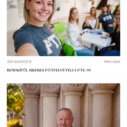
Kottász Gergely
2025. AUGUSZTUS 29.
RENDKÍVÜL SIKERES PÓTFELVÉTELI A PTE-N!