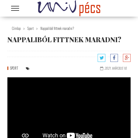
Ugrás a tartalomra
Címlap
Sport
Nappaliból fittnek maradni?
NAPPALIBÓL FITTNEK MARADNI?
SPORT
2021. MÁRCIUS 18.