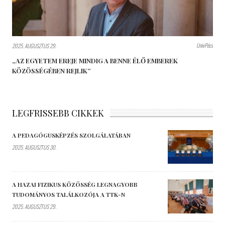
UnivPécs
2025. AUGUSZTUS 29.
„AZ EGYETEM EREJE MINDIG A BENNE ÉLŐ EMBEREK
KÖZÖSSÉGÉBEN REJLIK”
LEGFRISSEBB CIKKEK
A PEDAGÓGUSKÉPZÉS SZOLGÁLATÁBAN
2025. AUGUSZTUS 30.
A HAZAI FIZIKUS KÖZÖSSÉG LEGNAGYOBB
TUDOMÁNYOS TALÁLKOZÓJA A TTK-N
2025. AUGUSZTUS 29.