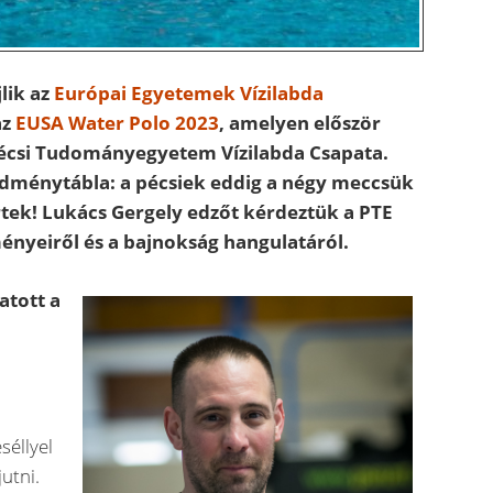
jlik az
Európai Egyetemek Vízilabda
az
EUSA Water Polo 2023
, amelyen először
 Pécsi Tudományegyetem Vízilabda Csapata.
redménytábla: a pécsiek eddig a négy meccsük
ek! Lukács Gergely edzőt kérdeztük a PTE
ényeiről és a bajnokság hangulatáról.
atott a
séllyel
utni.