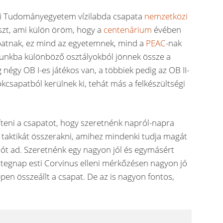
csi Tudományegyetem vízilabda csapata
nemzetközi
szt, ami külön öröm, hogy a
centenárium
évében
sapatnak, ez mind az egyetemnek, mind a
PEAC
-nak
unkba különböző osztályokból jönnek össze a
 négy OB I-es játékos van, a többiek pedig az OB II-
csapatból kerülnek ki, tehát más a felkészültségi
íteni a csapatot, hogy szeretnénk napról-napra
p taktikát összerakni, amihez mindenki tudja magát
dót ad. Szeretnénk egy nagyon jól és egymásért
A tegnap esti Corvinus elleni mérkőzésen nagyon jó
épen összeállt a csapat. De az is nagyon fontos,