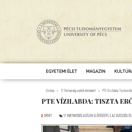
Ugrás a tartalomra
EGYETEMI ÉLET
MAGAZIN
KULTÚR
Címlap
17. Partnerség a célok eléréséért
PTE Vízilabda: Tiszta erő
PTE VÍZILABDA: TISZTA E
SPORT
17. PARTNERSÉG A CÉLOK ELÉRÉSÉÉRT
,
3. AZ EGÉSZSÉG ÉS 