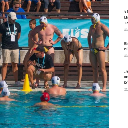
A 
L
T
202
R
P
202
„A
B
K
202