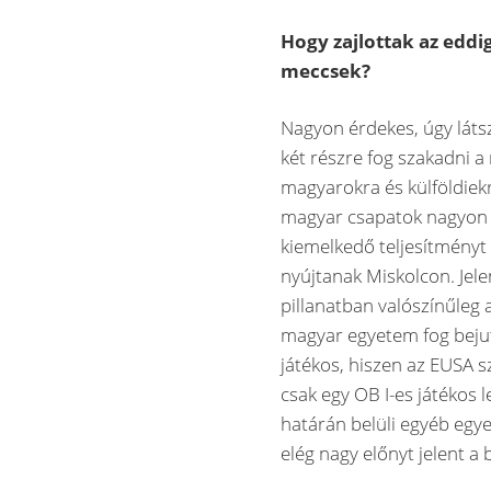
Hogy zajlottak az eddig
meccsek?
Nagyon érdekes, úgy látsz
két részre fog szakadni 
magyarokra és külföldiekr
magyar csapatok nagyon 
kiemelkedő teljesítményt
nyújtanak Miskolcon. Jele
pillanatban valószínűleg 
magyar egyetem fog bejutn
játékos, hiszen az EUSA 
csak egy OB I-es játékos le
határán belüli egyéb egye
elég nagy előnyt jelent 