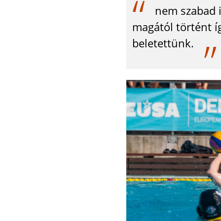
nem szabad i
magától történt 
beletettünk.