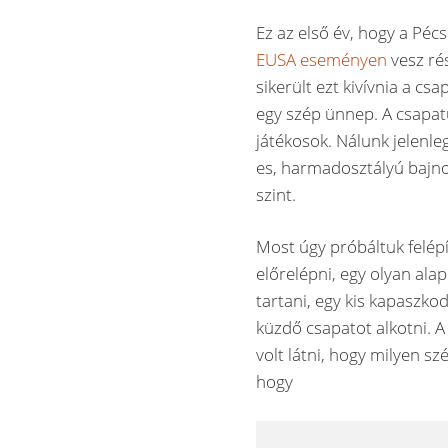
Ez az első év, hogy a Pé
EUSA eseményen
vesz ré
sikerült ezt kivívnia a c
egy szép ünnep. A csapat
játékosok. Nálunk jelenleg
es, harmadosztályú bajnok
szint.
Most úgy próbáltuk felép
előrelépni, egy olyan ala
tartani, egy kis kapaszko
küzdő csapatot alkotni. 
volt látni, hogy milyen sz
hogy