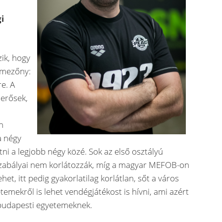
i
ik, hogy
a mezőny:
e. A
erősek,
n
a négy
i a legjobb négy közé. Sok az első osztályú
szabályai nem korlátozzák, míg a magyar MEFOB-on
het, itt pedig gyakorlatilag korlátlan, sőt a város
temekről is lehet vendégjátékost is hívni, ami azért
a budapesti egyetemeknek.