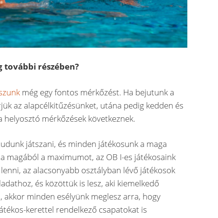
g további részében?
tszunk
még egy fontos mérkőzést. Ha bejutunk a
rjük az alapcélkitűzésünket, utána pedig kedden és
a helyosztó mérkőzések következnek.
tudunk játszani, és minden játékosunk a maga
za magából a maximumot, az OB I-es játékosaink
lenni, az alacsonyabb osztályban lévő játékosok
ladathoz, és közöttük is lesz, aki kiemelkedő
ni, akkor minden esélyünk meglesz arra, hogy
átékos-kerettel rendelkező csapatokat is