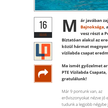
M
ár javában za
16
Bajnoksága
, 
vesz részt a
JÚLIUS
Bíztatóan alakul az e
közül hármat megnyert
vízilabda csapat eredm
Ma ismét győzelmet ar
PTE Vízilabda Csapata,
gratulálunk!
Már 9 pontunk van, az
erőviszonyokat nézve jó e
tudunk a legjobb négybe j