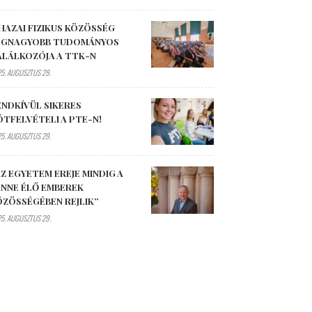
HAZAI FIZIKUS KÖZÖSSÉG
EGNAGYOBB TUDOMÁNYOS
ALÁLKOZÓJA A TTK-N
5. AUGUSZTUS 29.
ENDKÍVÜL SIKERES
ÓTFELVÉTELI A PTE-N!
5. AUGUSZTUS 29.
Z EGYETEM EREJE MINDIG A
ENNE ÉLŐ EMBEREK
ÖZÖSSÉGÉBEN REJLIK”
5. AUGUSZTUS 29.