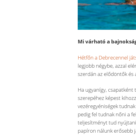
Mi várható a bajnoksá
Hétfőn a Debrecennel já
legjobb négybe, azzal elé
szerdán az elődöntők és 
Ha ugyanígy, csapatként 
szerepéhez képest kihoz
vezéregyéniségek tudnak 
pedig fel tudnak nőni a fe
teljesítményt tud nyújta
papíron nálunk erősebb j