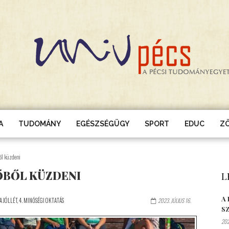
A
TUDOMÁNY
EGÉSZSÉGÜGY
SPORT
EDUC
Z
ből küzdeni
RŐBŐL KÜZDENI
L
A
A JÓLLÉT
,
4. MINŐSÉGI OKTATÁS
2023. JÚLIUS 16.
S
202