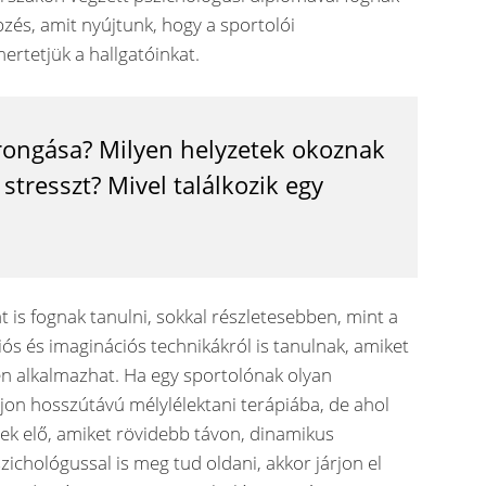
pzés, amit nyújtunk, hogy a sportolói
mertetjük a hallgatóinkat.
rongása? Milyen helyzetek okoznak
 stresszt? Mivel találkozik egy
 is fognak tanulni, sokkal részletesebben, mint a
ós és imaginációs technikákról is tanulnak, amiket
en alkalmazhat. Ha egy sportolónak olyan
jon hosszútávú mélylélektani terápiába, de ahol
nek elő, amiket rövidebb távon, dinamikus
ichológussal is meg tud oldani, akkor járjon el