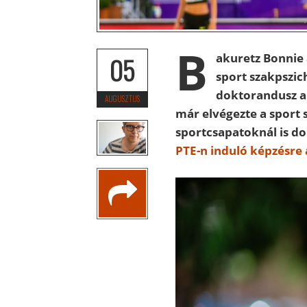
B
akuretz Bonnie 
05
sport szakpszic
doktorandusz a 
AUGUSZTUS
már elvégezte a sport 
sportcsapatoknál is do
PTE-n induló képzésre 