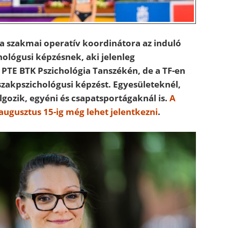
a szakmai operatív koordinátora az induló
hológusi képzésnek, aki jelenleg
PTE BTK Pszichológia Tanszékén, de a TF-en
szakpszichológusi képzést. Egyesületeknél,
lgozik, egyéni és csapatsportágaknál is.
A
augusztus 15-ig még lehet jelentkezni
.