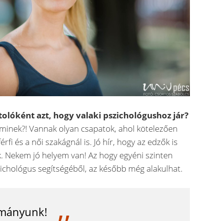
rtolóként azt, hogy valaki pszichológushoz jár?
 minek?! Vannak olyan csapatok, ahol kötelezően
rfi és a női szakágnál is. Jó hír, hogy az edzők is
 Nekem jó helyem van! Az hogy egyéni szinten
zichológus segítségéből, az később még alakulhat.
ományunk!