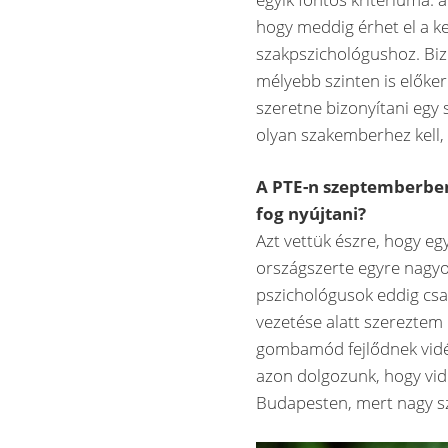
hogy meddig érhet el a ke
szakpszichológushoz. Bi
mélyebb szinten is előker
szeretne bizonyítani egy
olyan szakemberhez kell, 
A PTE-n szeptemberben
fog nyújtani?
Azt vettük észre, hogy eg
országszerte egyre nagyo
pszichológusok eddig csak
vezetése alatt szereztem
gombamód fejlődnek vidé
azon dolgozunk, hogy vidé
Budapesten, mert nagy s