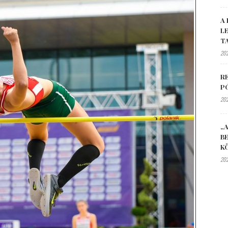
A 
L
T
202
R
P
202
„A
B
K
202