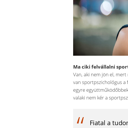
Ma ciki felvállalni spo
Van, aki nem jön el, mert
van sportpszichológus a fé
egyre együttműködőbbek.
valaki nem kér a sportps
Fiatal a tud