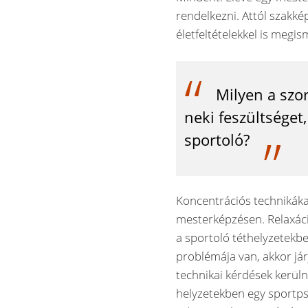
rendelkezni. Attól szakké
életfeltételekkel is megis
Milyen a szo
neki feszültséget,
sportoló?
Koncentrációs technikákat
mesterképzésen. Relaxáci
a sportoló téthelyzetekb
problémája van, akkor jár
technikai kérdések kerül
helyzetekben egy sportpsz