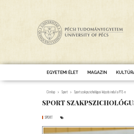
Ugrás a tartalomra
EGYETEMI ÉLET
MAGAZIN
KULTÚR
Címlap
Sport
Sport szakpszichológusi képzés indul a PTE-n
SPORT SZAKPSZICHOLÓGUSI
SPORT