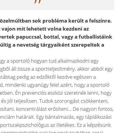
özelmúltban sok probléma került a felszínre.
vajon mit lehetett volna kezdeni az
ertek papuccsal, bottal, vagy a futballistáink
últig a nevetség tárgyaiként szerepeltek a
ogy a sportoló hogyan tud alkalmazkodni egy
égből áll össze a sportteljesítmény, akkor abból egy
 stábtag pedig az edzőktől kezdve egészen a
jed, mindenki ugyanúgy felel azért, hogy a sportoló
yzetben. Én prevenciós eszköz szeretnék lenni, hogy
 és jól teljesítsen. Tudok szorongást csökkenteni,
tosítani, koncentrálást erősíteni… De nagyon fontos,
ciám határait. Egy bántalmazás, egy táplálkozási
ortszakpszichológus az illetékes. Ez a képzésünk
a sportpszichológusok legyenek tisztában azzal,