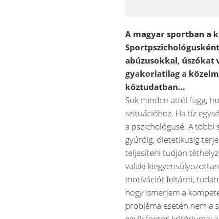
A magyar sportban a k
Sportpszichológusként 
abúzusokkal, úszókat v
gyakorlatilag a közelm
köztudatban…
Sok minden attól függ, h
szituációhoz. Ha tíz egys
a pszichológusé. A többi
gyúróig, dietetikusig ter
teljesíteni tudjon téthel
valaki kiegyensúlyozottan
motivációt feltárni, tuda
hogy ismerjem a kompeten
probléma esetén nem a sp
egyik fontos kritériuma: 