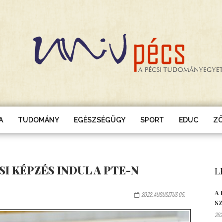
A
TUDOMÁNY
EGÉSZSÉGÜGY
SPORT
EDUC
Z
 KÉPZÉS INDUL A PTE-N
L
A
2022. AUGUSZTUS 05.
S
202