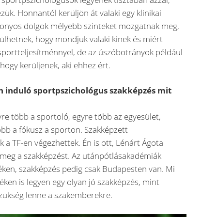
zük. Honnantól kerüljön át valaki egy klinikai
zonyos dolgok mélyebb szinteket mozgatnak meg,
ülhetnek, hogy mondjuk valaki kinek és miért
 sportteljesítménnyel, de az úszóbotrányok például
hogy kerüljenek, aki ehhez ért.
 induló sportpszichológus szakképzés mit
yre több a sportoló, egyre több az egyesület,
bb a fókusz a sporton. Szakképzett
 a TF-en végezhettek. Én is ott, Lénárt Ágota
 meg a szakképzést. Az utánpótlásakadémiák
ken, szakképzés pedig csak Budapesten van. Mi
ken is legyen egy olyan jó szakképzés, mint
zükség lenne a szakemberekre.