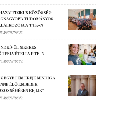
HAZAI FIZIKUS KÖZÖSSÉG
EGNAGYOBB TUDOMÁNYOS
ALÁLKOZÓJA A TTK-N
5. AUGUSZTUS 29.
ENDKÍVÜL SIKERES
ÓTFELVÉTELI A PTE-N!
5. AUGUSZTUS 29.
Z EGYETEM EREJE MINDIG A
ENNE ÉLŐ EMBEREK
ÖZÖSSÉGÉBEN REJLIK”
5. AUGUSZTUS 29.