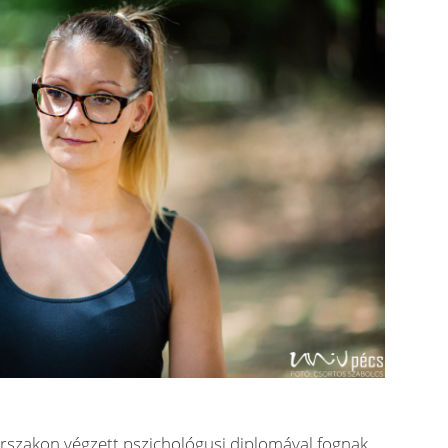
rszakon végzett pszichológusi diplomával fognak