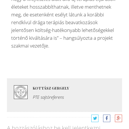
életeket hosszabbíthatnak, illetve menthetnek
meg, de esetenként esélyt látunk a korábbi
rendkívül drága terápiás beavatkozások
jelentősen költség-hatékonyabb lehetőségekkel
történő kiváltására is” – hangsúlyozta a projekt
szakmai vezetője.
KOTTÁSZ GERGELY
PTE sajtóreferens
A hozzászóláshoz
be kell jelentkezni