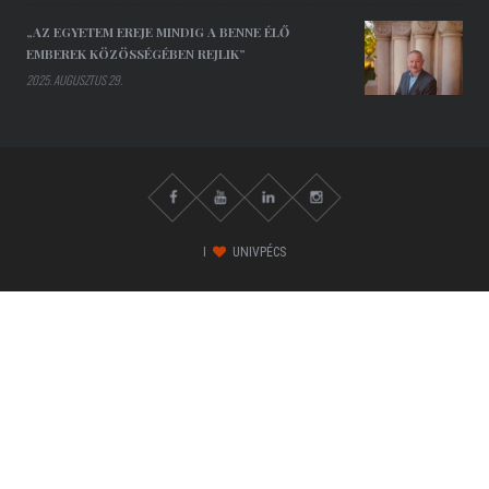
„AZ EGYETEM EREJE MINDIG A BENNE ÉLŐ
EMBEREK KÖZÖSSÉGÉBEN REJLIK”
2025. AUGUSZTUS 29.
I
UNIVPÉCS