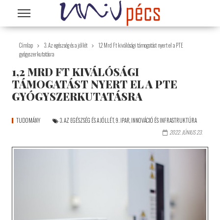
Ugrás a tartalomra
Címlap
3. Az egészség és a jóllét
1,2 Mrd Ft kiválósági támogatást nyert el a PTE
gyógyszerkutatásra
1,2 MRD FT KIVÁLÓSÁGI
TÁMOGATÁST NYERT EL A PTE
GYÓGYSZERKUTATÁSRA
TUDOMÁNY
3. AZ EGÉSZSÉG ÉS A JÓLLÉT
,
9. IPAR, INNOVÁCIÓ ÉS INFRASTRUKTÚRA
2022. JÚNIUS 23.