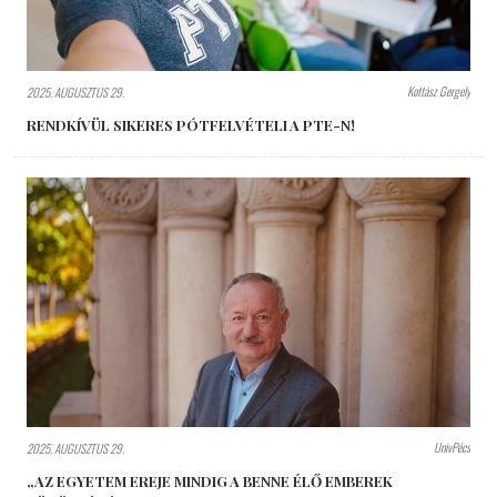
Kottász Gergely
2025. AUGUSZTUS 29.
RENDKÍVÜL SIKERES PÓTFELVÉTELI A PTE-N!
UnivPécs
2025. AUGUSZTUS 29.
„AZ EGYETEM EREJE MINDIG A BENNE ÉLŐ EMBEREK