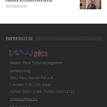
EMBEREK KÖZÖSSÉGÉBEN REJLIK”
2025. AUGUSZTUS 29.
IMPRESSZUM
Alapító: Pécsi Tudományegyetem
Szerkesztőség
7622 Pécs, Vasvári Pál u. 4.
I. emelet, 118., 126. iroda
72/501-500/12144; 72/501-500/12122
univpecs@pte.hu
Médiaajánlat