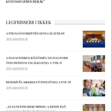
KÖZÖSSÉGÉBEN REJLIK”
LEGFRISSEBB CIKKEK
A PEDAGÓGUSKÉPZÉS SZOLGÁLATÁBAN
2025. AUGUSZTUS 30.
A HAZAI FIZIKUS KÖZÖSSÉG LEGNAGYOBB
TUDOMÁNYOS TALÁLKOZÓJA A TTK-N
2025. AUGUSZTUS 29.
RENDKÍVÜL SIKERES PÓTFELVÉTELI A PTE-N!
2025. AUGUSZTUS 29.
„AZ EGYETEM EREJE MINDIG A BENNE ÉLŐ