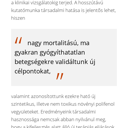
a klinikai vizsgálatokig terjed. A hosszútávú
kutatómunka társadalmi hatása is jelentős lehet,
hiszen
nagy mortalitású, ma
gyakran gyógyíthatatlan
betegségekre validáltunk új
célpontokat,
valamint azonosítottunk ezekre ható új
szintetikus, illetve nem toxikus növényi polifenol
vegyületeket. Eredményeink társadalmi
hasznossága nemcsak abban nyilvánul meg,
hogy a kifejlesztés alatt álló új terápiás eljárások