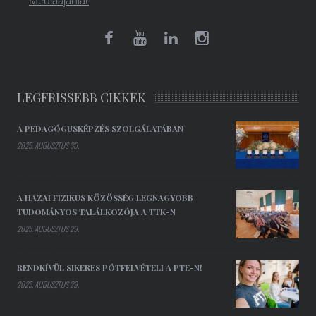
LEGFRISSEBB CIKKEK
A PEDAGÓGUSKÉPZÉS SZOLGÁLATÁBAN
2025. AUGUSZTUS 30.
A HAZAI FIZIKUS KÖZÖSSÉG LEGNAGYOBB
TUDOMÁNYOS TALÁLKOZÓJA A TTK-N
2025. AUGUSZTUS 29.
RENDKÍVÜL SIKERES PÓTFELVÉTELI A PTE-N!
2025. AUGUSZTUS 29.