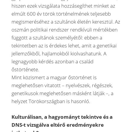
hiszen ezek vizsgálata hozzásegíthet minket az
elmúlt 600 év török történelmének teljesebb
megismeréséhez a szultánok életén keresztül. Az
oszmán politikai rendszer rendkívüli mértékben
függött a szultánok személyétől: ebben a
tekintetben az is érdekes lehet, amit a genetikai
jellemzőkből, hajlamokból kiolvashatunk. A
legnagyobb kérdés azonban a család
őstörténete.
Mint közismert a magyar őstörténet is
meglehetősen vitatott – nyelvészek, régészek,
genetikusok meglehetősen másként látják –, a
helyzet Törökországban is hasonló.
Kulturálisan, a hagyományt tekintve és a
DNS-t vizsgálva eltérő eredményekre