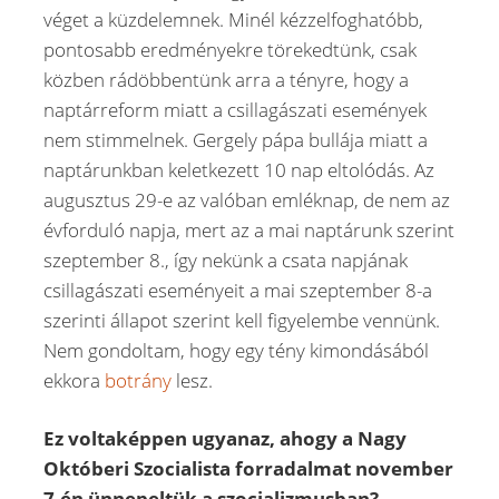
véget a küzdelemnek. Minél kézzelfoghatóbb,
pontosabb eredményekre törekedtünk, csak
közben rádöbbentünk arra a tényre, hogy a
naptárreform miatt a csillagászati események
nem stimmelnek. Gergely pápa bullája miatt a
naptárunkban keletkezett 10 nap eltolódás. Az
augusztus 29-e az valóban emléknap, de nem az
évforduló napja, mert az a mai naptárunk szerint
szeptember 8., így nekünk a csata napjának
csillagászati eseményeit a mai szeptember 8-a
szerinti állapot szerint kell figyelembe vennünk.
Nem gondoltam, hogy egy tény kimondásából
ekkora
botrány
lesz.
Ez voltaképpen ugyanaz, ahogy a Nagy
Októberi Szocialista forradalmat november
7-én ünnepeltük a szocializmusban?