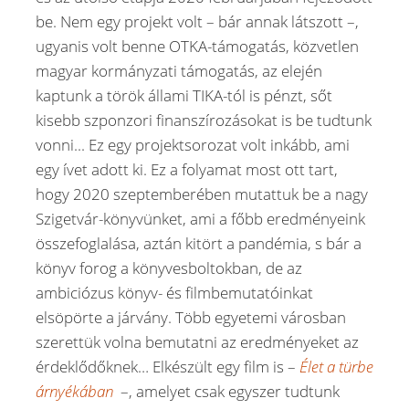
be. Nem egy projekt volt – bár annak látszott –,
ugyanis volt benne OTKA-támogatás, közvetlen
magyar kormányzati támogatás, az elején
kaptunk a török állami TIKA-tól is pénzt, sőt
kisebb szponzori finanszírozásokat is be tudtunk
vonni... Ez egy projektsorozat volt inkább, ami
egy ívet adott ki. Ez a folyamat most ott tart,
hogy 2020 szeptemberében mutattuk be a nagy
Szigetvár-könyvünket, ami a főbb eredményeink
összefoglalása, aztán kitört a pandémia, s bár a
könyv forog a könyvesboltokban, de az
ambiciózus könyv- és filmbemutatóinkat
elsöpörte a járvány. Több egyetemi városban
szerettük volna bemutatni az eredményeket az
érdeklődőknek… Elkészült egy film is –
Élet a türbe
árnyékában
–, amelyet csak egyszer tudtunk