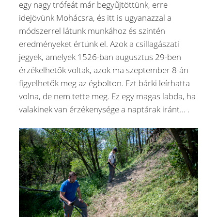
egy nagy trófeát már begyűjtöttünk, erre
idejövünk Mohácsra, és itt is ugyanazzal a
módszerrel látunk munkához és szintén
eredményeket értünk el. Azok a csillagászati
jegyek, amelyek 1526-ban augusztus 29-ben
érzékelhetők voltak, azok ma szeptember 8-án
figyelhetők meg az égbolton. Ezt bárki leírhatta
volna, de nem tette meg. Ez egy magas labda, ha
valakinek van érzékenysége a naptárak iránt… .