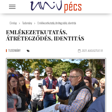
Ugrás a tartalomra
Címlap
Tudomány
Emlékezetkutatás, átrétegződés, identitás
EMLÉKEZETKUTATÁS,
ÁTRÉTEGZŐDÉS, IDENTITÁS
TUDOMÁNY
2021. AUGUSZTUS 19.