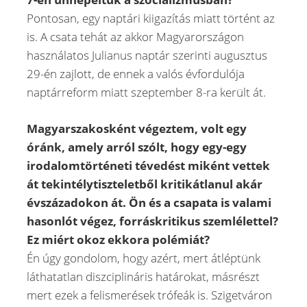
Pontosan, egy naptári kiigazítás miatt történt az
is. A csata tehát az akkor Magyarországon
használatos Julianus naptár szerinti augusztus
29-én zajlott, de ennek a valós évfordulója
naptárreform miatt szeptember 8-ra került át.
Magyarszakosként végeztem, volt egy
óránk, amely arról szólt, hogy egy-egy
irodalomtörténeti tévedést miként vettek
át tekintélytiszteletből kritikátlanul akár
évszázadokon át. Ön és a csapata is valami
hasonlót végez, forráskritikus szemlélettel?
Ez miért okoz ekkora polémiát?
Én úgy gondolom, hogy azért, mert átléptünk
láthatatlan diszciplináris határokat, másrészt
mert ezek a felismerések trófeák is. Szigetváron