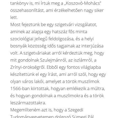
tankönyv is, mi írtuk meg a „Koszovó-Mohács”
összehasonlítást, ami érzékelhetően nagy siker
lett.
Most fejeztünk be egy szigetvári vizsgálatot,
aminek az alapja egy hatszáz fős minta
szociológiai jellegű feldolgozása, és a helyi
bosnyák közösség idős tagjainak az interjúzása
volt. A szigetváriakat arról kérdeztük meg, hogy
mit gondolnak Szulejmánról, az iszlámról, a
Zrínyi-örökségről. Ebből egy fontos világlapba
készítettünk el egy írást, ami arról szól, hogy egy
olyan város lakói, amelyet a török muszlimok
1566-ban kiirtottak, hogyan emlékezik a múltra,
és hogyan gondolnak a muszlimokra és a török
leszármazottakra.
Megemlíteném azt is, hogy a Szegedi
Tudományegyetemen dolgozó Sümegi Pál