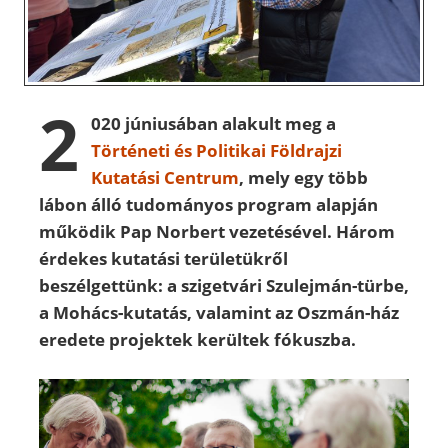
2
020 júniusában alakult meg a
Történeti és Politikai Földrajzi
Kutatási Centrum
, mely egy több
lábon álló tudományos program alapján
működik Pap Norbert vezetésével. Három
érdekes kutatási területükről
beszélgettünk: a szigetvári Szulejmán-türbe,
a Mohács-kutatás, valamint az Oszmán-ház
eredete projektek kerültek fókuszba.