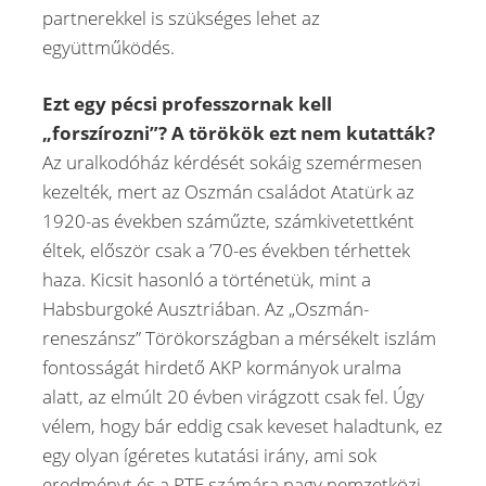
partnerekkel is szükséges lehet az
együttműködés.
Ezt egy pécsi professzornak kell
„forszírozni”? A törökök ezt nem kutatták?
Az uralkodóház kérdését sokáig szemérmesen
kezelték, mert az Oszmán családot Atatürk az
1920-as években száműzte, számkivetettként
éltek, először csak a ’70-es években térhettek
haza. Kicsit hasonló a történetük, mint a
Habsburgoké Ausztriában. Az „Oszmán-
reneszánsz” Törökországban a mérsékelt iszlám
fontosságát hirdető AKP kormányok uralma
alatt, az elmúlt 20 évben virágzott csak fel. Úgy
vélem, hogy bár eddig csak keveset haladtunk, ez
egy olyan ígéretes kutatási irány, ami sok
eredményt és a PTE számára nagy nemzetközi