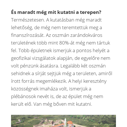
És maradt még mit kutatni a terepen?
Természetesen. A kutatásban még maradt
lehetőség, de még nem teremtettük meg a
finanszírozását. Az oszmán zarándokváros
területének több mint 80%-át még nem tártuk
fel. Több épületnek ismerjük a pontos helyét a
geofizikai vizsgálatok alapján, de egyelőre nem
volt pénzünk ásatásra. Legalább két oszmán
sehidnek a sírját sejtjük még a területen, amiről
írott forrás megemlékezik. A helyi keresztény
közösségnek imaháza volt, ismerjük a
plébánosok nevét is, de az épület még nem
került elő. Van még bőven mit kutatni.