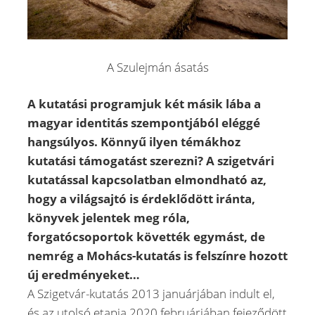
A Szulejmán ásatás
A kutatási programjuk két másik lába a
magyar identitás szempontjából eléggé
hangsúlyos. Könnyű ilyen témákhoz
kutatási támogatást szerezni? A szigetvári
kutatással kapcsolatban elmondható az,
hogy a világsajtó is érdeklődött iránta,
könyvek jelentek meg róla,
forgatócsoportok követték egymást, de
nemrég a Mohács-kutatás is felszínre hozott
új eredményeket…
A Szigetvár-kutatás 2013 januárjában indult el,
és az utolsó etapja 2020 februárjában fejeződött