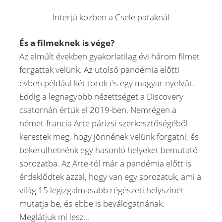
Interjú közben a Csele pataknál
És a filmeknek is vége?
Az elmúlt években gyakorlatilag évi három filmet
forgattak velünk. Az utolsó pandémia előtti
évben például két török és egy magyar nyelvűt.
Eddig a legnagyobb nézettséget a Discovery
csatornán értük el 2019-ben. Nemrégen a
német-francia Arte párizsi szerkesztőségéből
kerestek meg, hogy jönnének velünk forgatni, és
bekerülhetnénk egy hasonló helyeket bemutató
sorozatba. Az Arte-tól már a pandémia előtt is
érdeklődtek azzal, hogy van egy sorozatuk, ami a
világ 15 legizgalmasabb régészeti helyszínét
mutatja be, és ebbe is beválogatnának.
Meglátjuk mi lesz…