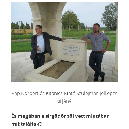
Pap Norbert és Kitanics Máté Szulejmán jelképes
sírjánál
És magában a sírgödörből vett mintában
mit találtak?