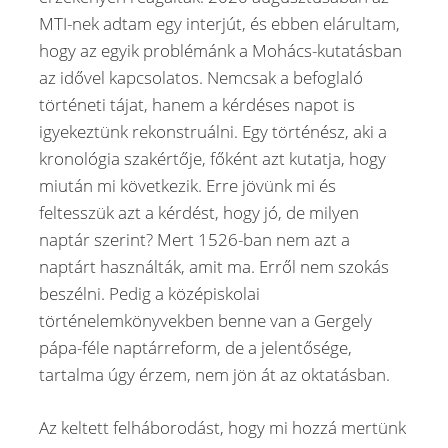
MTI-nek adtam egy interjút, és ebben elárultam,
hogy az egyik problémánk a Mohács-kutatásban
az idővel kapcsolatos. Nemcsak a befoglaló
történeti tájat, hanem a kérdéses napot is
igyekeztünk rekonstruálni. Egy történész, aki a
kronológia szakértője, főként azt kutatja, hogy
miután mi következik. Erre jövünk mi és
feltesszük azt a kérdést, hogy jó, de milyen
naptár szerint? Mert 1526-ban nem azt a
naptárt használták, amit ma. Erről nem szokás
beszélni. Pedig a középiskolai
történelemkönyvekben benne van a Gergely
pápa-féle naptárreform, de a jelentősége,
tartalma úgy érzem, nem jön át az oktatásban.
Az keltett felháborodást, hogy mi hozzá mertünk