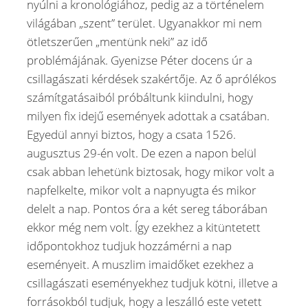
nyúlni a kronológiához, pedig az a történelem
világában „szent” terület. Ugyanakkor mi nem
ötletszerűen „mentünk neki” az idő
problémájának. Gyenizse Péter docens úr a
csillagászati kérdések szakértője. Az ő aprólékos
számítgatásaiból próbáltunk kiindulni, hogy
milyen fix idejű események adottak a csatában.
Egyedül annyi biztos, hogy a csata 1526.
augusztus 29-én volt. De ezen a napon belül
csak abban lehetünk biztosak, hogy mikor volt a
napfelkelte, mikor volt a napnyugta és mikor
delelt a nap. Pontos óra a két sereg táborában
ekkor még nem volt. Így ezekhez a kitüntetett
időpontokhoz tudjuk hozzámérni a nap
eseményeit. A muszlim imaidőket ezekhez a
csillagászati eseményekhez tudjuk kötni, illetve a
forrásokból tudjuk, hogy a leszálló este vetett