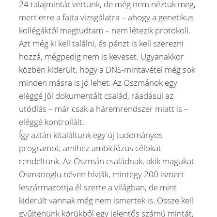
24 talajmintát vettünk, de még nem néztük meg,
mert erre a fajta vizsgálatra – ahogy a genetikus
kollégáktól megtudtam – nem létezik protokoll.
Azt még ki kell találni, és pénzt is kell szerezni
hozzá, mégpedig nem is keveset. Ugyanakkor
közben kiderült, hogy a DNS-mintavétel még sok
minden másra is jó lehet. Az Oszmánok egy
eléggé jól dokumentált család, ráadásul az
utódlás – már csak a háremrendszer miatt is –
eléggé kontrollált.
Így aztán kitaláltunk egy új tudományos
programot, amihez ambiciózus célokat
rendeltünk. Az Oszmán családnak, akik magukat
Osmanoglu néven hívják, mintegy 200 ismert
leszármazottja él szerte a világban, de mint
kiderült vannak még nem ismertek is. Össze kell
gyűjtenünk körükből egy jelentős számú mintát,