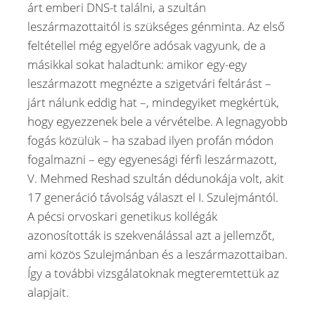
árt emberi DNS-t találni, a szultán
leszármazottaitól is szükséges génminta. Az első
feltétellel még egyelőre adósak vagyunk, de a
másikkal sokat haladtunk: amikor egy-egy
leszármazott megnézte a szigetvári feltárást –
járt nálunk eddig hat –, mindegyiket megkértük,
hogy egyezzenek bele a vérvételbe. A legnagyobb
fogás közülük – ha szabad ilyen profán módon
fogalmazni – egy egyenesági férfi leszármazott,
V. Mehmed Reshad szultán dédunokája volt, akit
17 generáció távolság választ el I. Szulejmántól.
A pécsi orvoskari genetikus kollégák
azonosították is szekvenálással azt a jellemzőt,
ami közös Szulejmánban és a leszármazottaiban.
Így a további vizsgálatoknak megteremtettük az
alapjait.