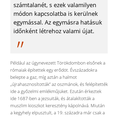
számtalanét, s ezek valamilyen
módon kapcsolatba is kerülnek
egymással. Az egymásra hatásuk
időnként létrehoz valami újat.
Például az úgynevezett Törökdombon elsőnek a
rómaiak építettek egy erődöt. Évszázadokra
belepte a gaz, míg aztán a halmot
„újrahasznosították” az oszmánok, és felépítették
ide a győzelmi emlékműjüket. Ezután érkeztek
ide 1687-ben a jezsuiták, és átalakították a
muszlim kioszkot keresztény kápolnává. Miután
a kegyhely elpusztult, a 19. századra már csak a