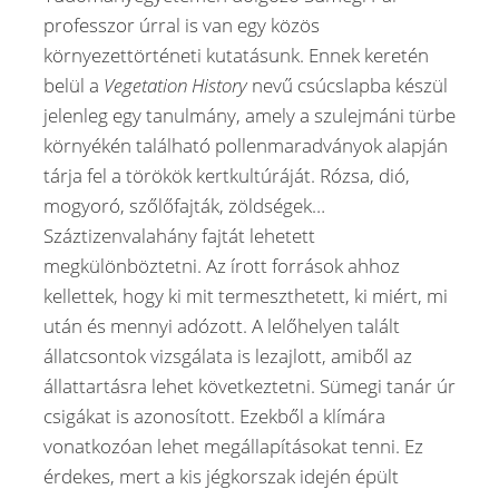
professzor úrral is van egy közös
környezettörténeti kutatásunk. Ennek keretén
belül a
Vegetation History
nevű csúcslapba készül
jelenleg egy tanulmány, amely a szulejmáni türbe
környékén található pollenmaradványok alapján
tárja fel a törökök kertkultúráját. Rózsa, dió,
mogyoró, szőlőfajták, zöldségek…
Száztizenvalahány fajtát lehetett
megkülönböztetni. Az írott források ahhoz
kellettek, hogy ki mit termeszthetett, ki miért, mi
után és mennyi adózott. A lelőhelyen talált
állatcsontok vizsgálata is lezajlott, amiből az
állattartásra lehet következtetni. Sümegi tanár úr
csigákat is azonosított. Ezekből a klímára
vonatkozóan lehet megállapításokat tenni. Ez
érdekes, mert a kis jégkorszak idején épült