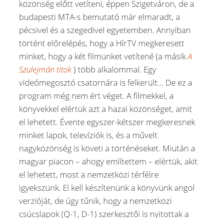
közönség előtt vetíteni, éppen Szigetváron, de a
budapesti MTA-s bemutató már elmaradt, a
pécsivel és a szegedivel egyetemben. Annyiban
történt előrelépés, hogy a HírTV megkeresett
minket, hogy a két filmünket vetítené (a másik
A
Szulejmán titok
) több alkalommal. Egy
videómegosztó csatornára is felkerült… De ez a
program még nem ért véget. A filmekkel, a
könyvekkel elértük azt a hazai közönséget, amit
el lehetett. Évente egyszer-kétszer megkeresnek
minket lapok, televíziók is, és a művelt
nagyközönség is követi a történéseket. Miután a
magyar piacon – ahogy említettem – elértük, akit
el lehetett, most a nemzetközi térfélre
igyekszünk. El kell készítenünk a könyvünk angol
verzióját, de úgy tűnik, hogy a nemzetközi
csúcslapok (Q-1, D-1) szerkesztői is nyitottak a