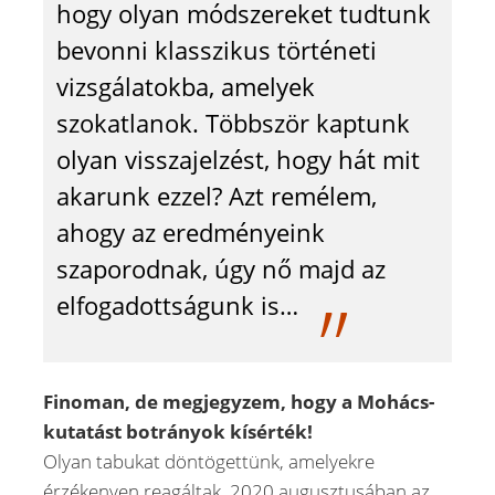
hogy olyan módszereket tudtunk
bevonni klasszikus történeti
vizsgálatokba, amelyek
szokatlanok. Többször kaptunk
olyan visszajelzést, hogy hát mit
akarunk ezzel? Azt remélem,
ahogy az eredményeink
szaporodnak, úgy nő majd az
elfogadottságunk is…
Finoman, de megjegyzem, hogy a Mohács-
kutatást botrányok kísérték!
Olyan tabukat döntögettünk, amelyekre
érzékenyen reagáltak. 2020 augusztusában az