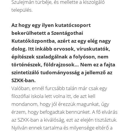
Szulejmán türbéje, és mellette a kiszolgáló
település.
Az hogy egy ilyen kutatócsoport
bekerülhetett a Szentágothai
Kutatóközpontba, azért az egy elég nagy
dolog. Itt inkább orvosok, víruskutatók,
építészek szaladgálnak a folyóson, nem
történészek, földrajzosok… Nem ez a fajta
szintetizáló tudományosság a jellemző az
SZKK-ban.
Valóban, ennél furcsább talán már csak egy
filozófiai iskola lett volna itt, de azt kell
mondanom, hogy jól érezzük magunkat, úgy
érzem, hogy befogadtak bennünket. A fő elvárás
az SZKK-ban a kiválóság, ezt az elején tisztáztuk.
Nyilván ennek tartalma és milyensége eltérő a