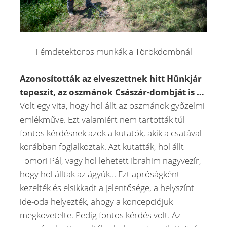
Fémdetektoros munkák a Törökdombnál
Azonosították az elveszettnek hitt Hünkjár
tepeszit, az oszmánok Császár-dombját is …
Volt egy vita, hogy hol állt az oszmánok győzelmi
emlékműve. Ezt valamiért nem tartották túl
fontos kérdésnek azok a kutatók, akik a csatával
korábban foglalkoztak. Azt kutatták, hol állt
Tomori Pál, vagy hol lehetett Ibrahim nagyvezír,
hogy hol álltak az ágyúk… Ezt apróságként
kezelték és elsikkadt a jelentősége, a helyszínt
ide-oda helyezték, ahogy a koncepciójuk
megkövetelte. Pedig fontos kérdés volt. Az