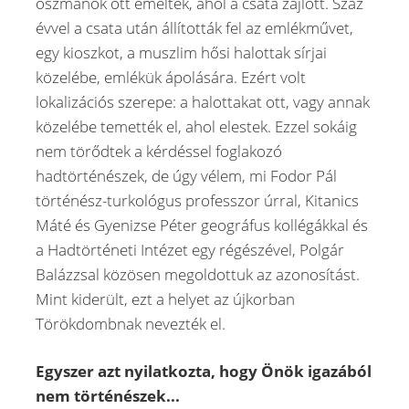
oszmánok ott emelték, ahol a csata zajlott. Száz
évvel a csata után állították fel az emlékművet,
egy kioszkot, a muszlim hősi halottak sírjai
közelébe, emlékük ápolására. Ezért volt
lokalizációs szerepe: a halottakat ott, vagy annak
közelébe temették el, ahol elestek. Ezzel sokáig
nem törődtek a kérdéssel foglakozó
hadtörténészek, de úgy vélem, mi Fodor Pál
történész-turkológus professzor úrral, Kitanics
Máté és Gyenizse Péter geográfus kollégákkal és
a Hadtörténeti Intézet egy régészével, Polgár
Balázzsal közösen megoldottuk az azonosítást.
Mint kiderült, ezt a helyet az újkorban
Törökdombnak nevezték el.
Egyszer azt nyilatkozta, hogy Önök igazából
nem történészek...