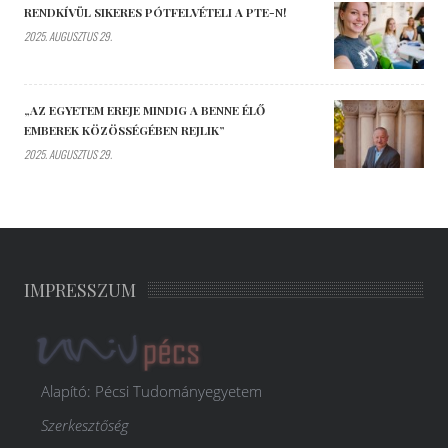
RENDKÍVÜL SIKERES PÓTFELVÉTELI A PTE-N!
2025. AUGUSZTUS 29.
„AZ EGYETEM EREJE MINDIG A BENNE ÉLŐ
EMBEREK KÖZÖSSÉGÉBEN REJLIK”
2025. AUGUSZTUS 29.
IMPRESSZUM
Alapító: Pécsi Tudományegyetem
Szerkesztőség