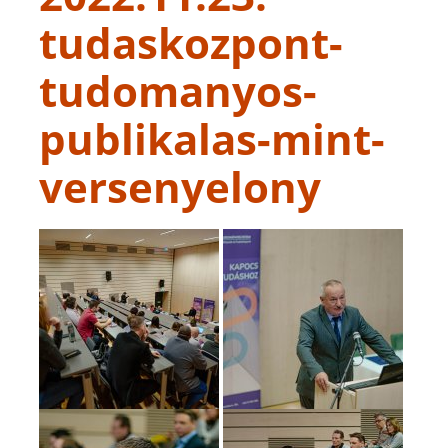
tudaskozpont-
tudomanyos-
publikalas-mint-
versenyelony