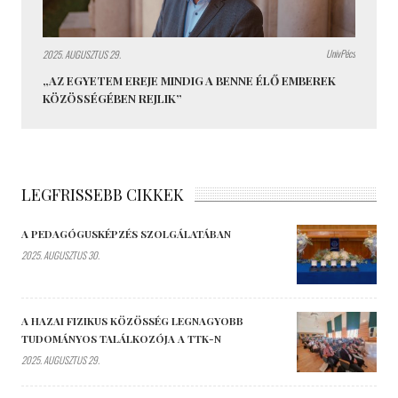
UnivPécs
2025. AUGUSZTUS 29.
„AZ EGYETEM EREJE MINDIG A BENNE ÉLŐ EMBEREK
KÖZÖSSÉGÉBEN REJLIK”
LEGFRISSEBB CIKKEK
A PEDAGÓGUSKÉPZÉS SZOLGÁLATÁBAN
2025. AUGUSZTUS 30.
A HAZAI FIZIKUS KÖZÖSSÉG LEGNAGYOBB
TUDOMÁNYOS TALÁLKOZÓJA A TTK-N
2025. AUGUSZTUS 29.