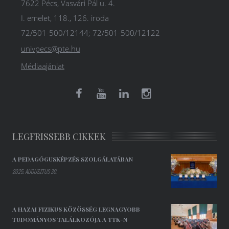
7622 Pécs, Vasvári Pál u. 4.
I. emelet, 118., 126. iroda
72/501-500/12144; 72/501-500/12122
univpecs@pte.hu
Médiaajánlat
LEGFRISSEBB CIKKEK
A PEDAGÓGUSKÉPZÉS SZOLGÁLATÁBAN
2025. AUGUSZTUS 30.
A HAZAI FIZIKUS KÖZÖSSÉG LEGNAGYOBB
TUDOMÁNYOS TALÁLKOZÓJA A TTK-N