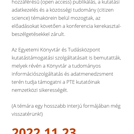
hozzáférésű (open access) publikálás, a kutatási
adatkezelés és a közösségi tudomány (citizen
science) témakörein belül mozogtak, az
előadásokat követően a konferencia kerekasztal-
beszélgetésekkel zárult.
Az Egyetemi Könyvtár és Tudásközpont
kutatástámogatási szolgáltatásait is bemutatták,
melyek révén a Könyvtár a tudományos
információszolgáltatás és adatmenedzsment
terén tudja támogatni a PTE kutatóinak
nemzetközi sikerességét.
(A témára egy hosszabb interjú formájában még
visszatérünk!)
2022.11.23.