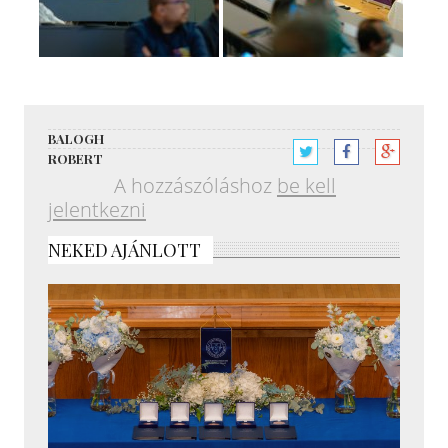
BALOGH
ROBERT
A hozzászóláshoz
be kell
jelentkezni
NEKED AJÁNLOTT