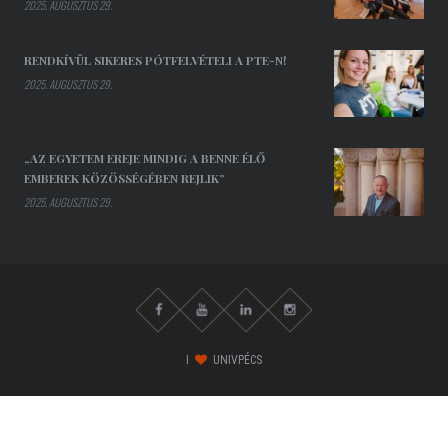
2025. AUGUSZTUS 29.
RENDKÍVÜL SIKERES PÓTFELVÉTELI A PTE-N!
2025. AUGUSZTUS 29.
„AZ EGYETEM EREJE MINDIG A BENNE ÉLŐ
EMBEREK KÖZÖSSÉGÉBEN REJLIK”
2025. AUGUSZTUS 29.
I
UNIVPÉCS