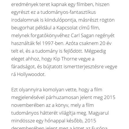
eredmények teret kapnak egy filmben, hiszen
egyrészt ez a tudományos-fantasztikus
irodalomnak is kiindulópontja, másrészt rögtön
beugorhat például a Kapcsolat című film,
melynek forgatókönyvéhez Carl Sagan regényét
használták fel 1997-ben. Azóta csaknem 20 év
telt el, és a tudomány is fejlődött. Mégpedig
eleget ahhoz, hogy Kip Thorne vegye a
fáradságot, és bújtatott ismertterjesztésre vegye
rá Hollywoodot.
Ezt olyannyira komolyan vette, hogy a film
megjelenésével párhuzamosan jelent meg 2015
novemberében az a könyv, mely a film
tudományos hátterét világítja meg. Magyarul
mindössze egy hónappal később, 2015
decemberében jelent meg a kötet az Európa