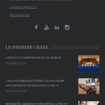
univpecs@pte.hu
Médiaajánlat
LEGFRISSEBB CIKKEK
A PEDAGÓGUSKÉPZÉS SZOLGÁLATÁBAN
2025. AUGUSZTUS 30.
A HAZAI FIZIKUS KÖZÖSSÉG LEGNAGYOBB
TUDOMÁNYOS TALÁLKOZÓJA A TTK-N
2025. AUGUSZTUS 29.
RENDKÍVÜL SIKERES PÓTFELVÉTELI A PTE-N!