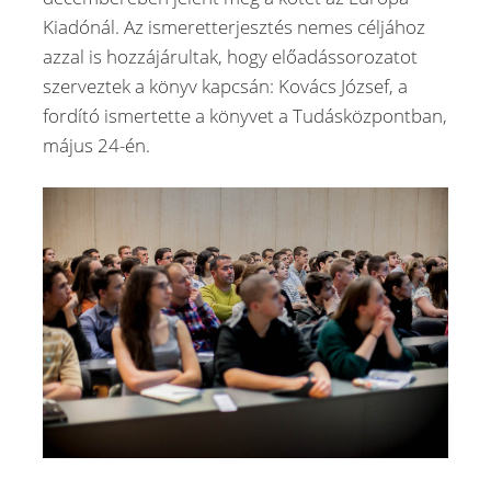
Kiadónál. Az ismeretterjesztés nemes céljához
azzal is hozzájárultak, hogy előadássorozatot
szerveztek a könyv kapcsán: Kovács József, a
fordító ismertette a könyvet a Tudásközpontban,
május 24-én.