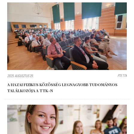
PTE TTK
2025. AUGUSZTUS 29.
A HAZAI FIZIKUS KÖZÖSSÉG LEGNAGYOBB TUDOMÁNYOS
TALÁLKOZÓJA A TTK-N