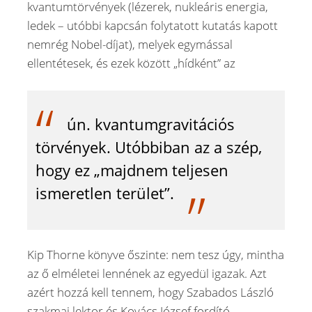
kvantumtörvények (lézerek, nukleáris energia,
ledek – utóbbi kapcsán folytatott kutatás kapott
nemrég Nobel-díjat), melyek egymással
ellentétesek, és ezek között „hídként” az
ún. kvantumgravitációs
törvények. Utóbbiban az a szép,
hogy ez „majdnem teljesen
ismeretlen terület”.
Kip Thorne könyve őszinte: nem tesz úgy, mintha
az ő elméletei lennének az egyedül igazak. Azt
azért hozzá kell tennem, hogy Szabados László
szakmai lektor és Kovács József fordító