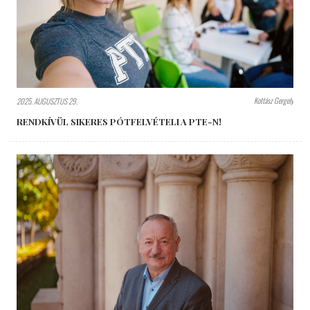
Kottász Gergely
2025. AUGUSZTUS 29.
RENDKÍVÜL SIKERES PÓTFELVÉTELI A PTE-N!