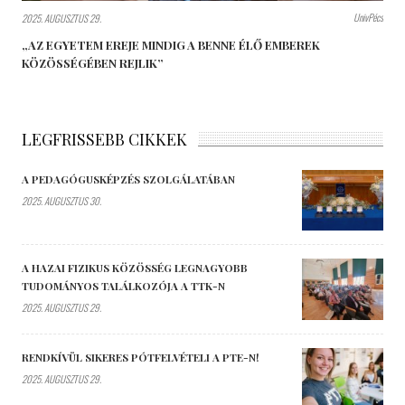
UnivPécs
2025. AUGUSZTUS 29.
„AZ EGYETEM EREJE MINDIG A BENNE ÉLŐ EMBEREK
KÖZÖSSÉGÉBEN REJLIK”
LEGFRISSEBB CIKKEK
A PEDAGÓGUSKÉPZÉS SZOLGÁLATÁBAN
2025. AUGUSZTUS 30.
A HAZAI FIZIKUS KÖZÖSSÉG LEGNAGYOBB
TUDOMÁNYOS TALÁLKOZÓJA A TTK-N
2025. AUGUSZTUS 29.
RENDKÍVÜL SIKERES PÓTFELVÉTELI A PTE-N!
2025. AUGUSZTUS 29.