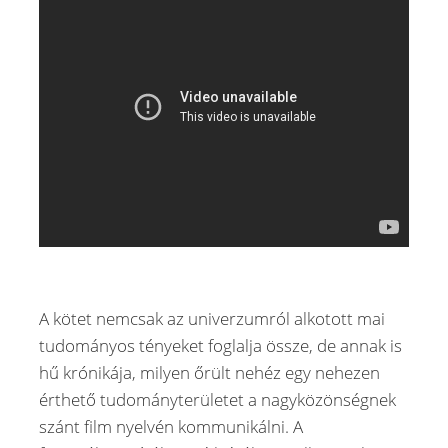
A kötet nemcsak az univerzumról alkotott mai
tudományos tényeket foglalja össze, de annak is
hű krónikája, milyen őrült nehéz egy nehezen
érthető tudományterületet a nagyközönségnek
szánt film nyelvén kommunikálni. A