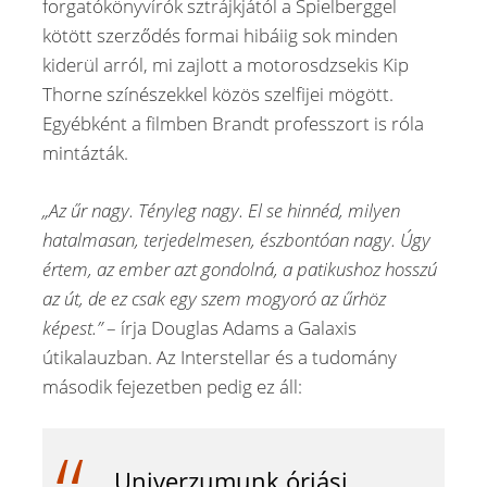
forgatókönyvírók sztrájkjától a Spielberggel
kötött szerződés formai hibáiig sok minden
kiderül arról, mi zajlott a motorosdzsekis Kip
Thorne színészekkel közös szelfijei mögött.
Egyébként a filmben Brandt professzort is róla
mintázták.
„Az űr nagy. Tényleg nagy. El se hinnéd, milyen
hatalmasan, terjedelmesen, észbontóan nagy. Úgy
értem, az ember azt gondolná, a patikushoz hosszú
az út, de ez csak egy szem mogyoró az űrhöz
képest.”
– írja Douglas Adams a Galaxis
útikalauzban. Az Interstellar és a tudomány
második fejezetben pedig ez áll:
„Univerzumunk óriási.