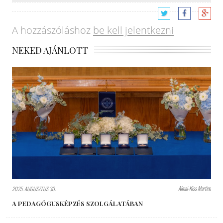
A hozzászóláshoz
be kell jelentkezni
NEKED AJÁNLOTT
Aknai-Kiss Martina
2025. AUGUSZTUS 30.
A PEDAGÓGUSKÉPZÉS SZOLGÁLATÁBAN