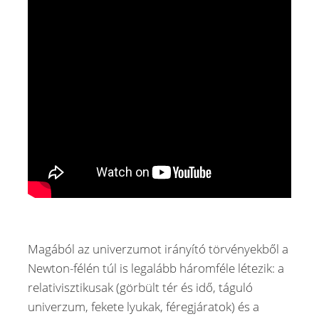
Magából az univerzumot irányító törvényekből a
Newton-félén túl is legalább háromféle létezik: a
relativisztikusak (görbült tér és idő, táguló
univerzum, fekete lyukak, féregjáratok) és a