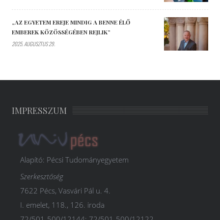
„AZ EGYETEM EREJE MINDIG A BENNE ÉLŐ
EMBEREK KÖZÖSSÉGÉBEN REJLIK”
2025. AUGUSZTUS 29.
IMPRESSZUM
Alapító: Pécsi Tudományegyetem
Szerkesztőség
7622 Pécs, Vasvári Pál u. 4.
I. emelet, 118., 126. iroda
72/501-500/12144; 72/501-500/12122