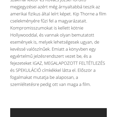
megjegyzései azért még árnyaltabbá teszik az
amerikai fizikus által leírt képet. Kip Thorne a film
cselekményére fűzi fel a magyarázatait.
Kompromisszumokat is kellett kötnie
Hollywooddal, és vannak olyan bemutatott
események is, melyek lehetségesek ugyan, de
kevéssé valószínűek. Emiatt a könyvben egy
egyértelmű jelzésrendszert vezet be, és a
fejezeteket IGAZ, MEGALAPOZOTT FELTÉTLEZÉS
és SPEKULÁCIÓ címkékkel látta el. Először a
fogalmakat mutatja be alaposan, a
szemléltetésre pedig ott van maga a film.