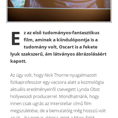
E
z az első tudományos-fantasztikus
film, aminek a kiindulópontja is a
tudomány volt, Oscart is a fekete
lyuk szakszerű, ám látványos ábrázolásáért
kapott.
Az úgy volt, hogy Nick Thorne nyugalmazott
fizikaprofesszor egy vacsora alatt a kozmológia
aktuális eredményeiről csevegett Lynda Obst
hollywoodi producerrel. Mondhatnánk, hogy
innen csak ugrás az Interstellar című film
megszületése, de a bemutatóig még hosszú volt
az út – ha nem is akkora, mint a Mars-Föld