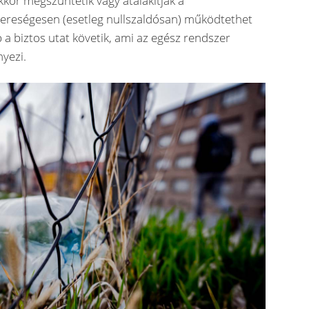
akkor megszűntetik vagy átalakítják a
ereségesen (esetleg nullszaldósan) működtethet
b a biztos utat követik, ami az egész rendszer
yezi.