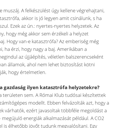
e muszáj. A felkészülést úgy kellene végrehajtani,
asztrófa, akkor is jó legyen amit csinálunk, s ha
szul. Ezek az ún.: nyertes-nyertes helyzetek. Az
ny, hogy még akkor sem érzékeli a helyzet
 baj. Hogy van-e katasztrófa? Az emberiség még
, ha érzi, hogy nagy a baj. Amerikában a
egindul az újjáépítés, véletlen balszerencseként
yan államok, ahol nem lehet biztosítást kötni
dják, hogy értelmetlen.
a gazdaság ilyen katasztrófa helyzetekre?
a területen sem. A Római Klub tudósai készítettek
zámítógépes modellt. Ebben felvázolták azt, hogy a
k várhatók, ezért javasoltak többféle megoldást a
 – megújuló energiák alkalmazását például. A CO2
l is élhetőbb jövőt tudunk megvalósítani. Egy