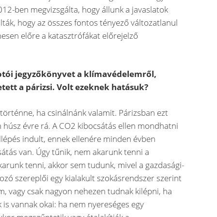
012-ben megvizsgálta, hogy állunk a javaslatok
álták, hogy az összes fontos tényező változatlanul
esen előre a katasztrófákat előrejelző
iotói jegyzőkönyvet a klímavédelemről,
ett a párizsi. Volt ezeknek hatásuk?
örténne, ha csinálnánk valamit. Párizsban ezt
 húsz évre rá. A CO2 kibocsátás ellen mondhatni
llépés indult, ennek ellenére minden évben
tás van. Úgy tűnik, nem akarunk tenni a
akarunk tenni, akkor sem tudunk, mivel a gazdasági-
zó szereplői egy kialakult szokásrendszer szerint
m, vagy csak nagyon nehezen tudnak kilépni, ha
k is vannak okai: ha nem nyereséges egy