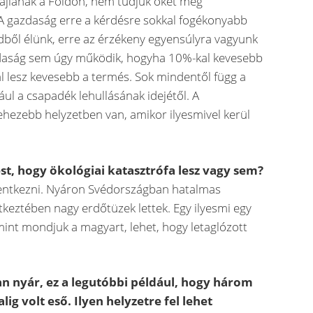
ajlanak a Földön, nem tudjuk őket még
A gazdaság erre a kérdésre sokkal fogékonyabb
ldből élünk, erre az érzékeny egyensúlyra vagyunk
daság sem úgy működik, hogyha 10%-kal kevesebb
l lesz kevesebb a termés. Sok mindentől függ a
ul a csapadék lehullásának idejétől. A
hezebb helyzetben van, amikor ilyesmivel kerül
ést, hogy ökológiai katasztrófa lesz vagy sem?
elentkezni. Nyáron Svédországban hatalmas
tkeztében nagy erdőtüzek lettek. Egy ilyesmi egy
 mint mondjuk a magyart, lehet, hogy letaglózott
yan nyár, ez a legutóbbi például, hogy három
lig volt eső. Ilyen helyzetre fel lehet