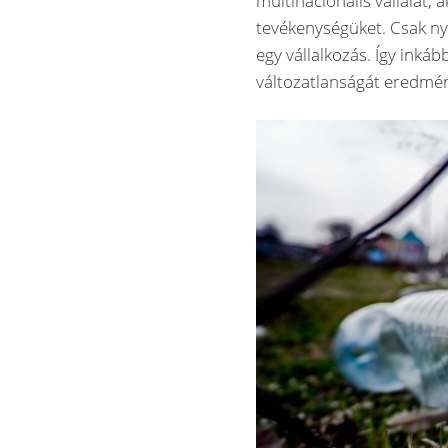
multinacionális vállalat, 
tevékenységüket. Csak ny
egy vállalkozás. Így inkáb
változatlanságát eredmén