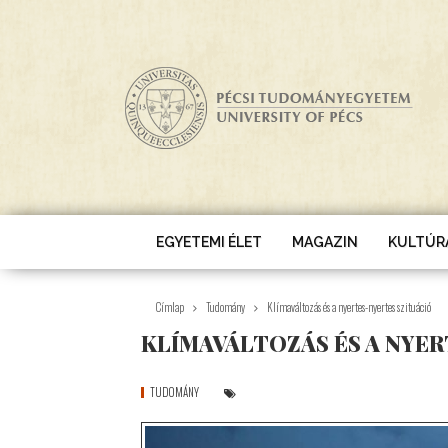
Ugrás a tartalomra
EGYETEMI ÉLET
MAGAZIN
KULTÚR
Címlap
Tudomány
Klímaváltozás és a nyertes-nyertes szituáció
KLÍMAVÁLTOZÁS ÉS A NYER
TUDOMÁNY