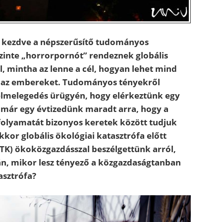
 kezdve a népszerűsítő tudományos
szinte „horrorpornót” rendeznek globális
, mintha az lenne a cél, hogyan lehet mind
 az embereket. Tudományos tényekről
felmelegedés ürügyén, hogy elérkeztünk egy
már egy évtizedünk maradt arra, hogy a
 folyamatát bizonyos keretek között tudjuk
kkor globális ökológiai katasztrófa előtt
 KTK) ökoközgazdásszal beszélgettünk arról,
n, mikor lesz tényező a közgazdaságtanban
asztrófa?