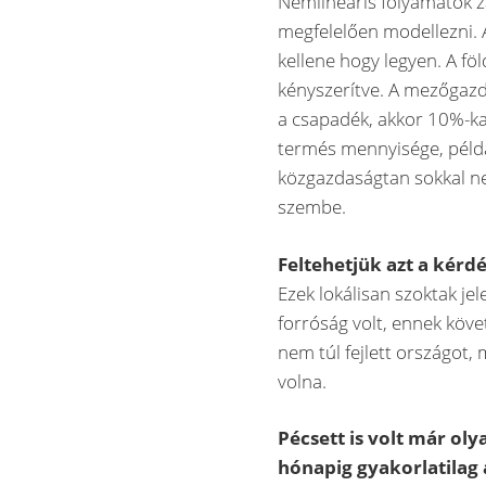
Nemlineáris folyamatok z
megfelelően modellezni. 
kellene hogy legyen. A fö
kényszerítve. A mezőgaz
a csapadék, akkor 10%-ka
termés mennyisége, példá
közgazdaságtan sokkal ne
szembe.
Feltehetjük azt a kérd
Ezek lokálisan szoktak j
forróság volt, ennek köve
nem túl fejlett országot,
volna.
Pécsett is volt már ol
hónapig gyakorlatilag a