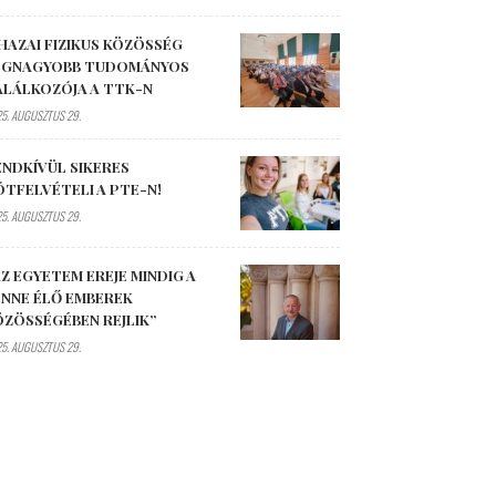
HAZAI FIZIKUS KÖZÖSSÉG
EGNAGYOBB TUDOMÁNYOS
ALÁLKOZÓJA A TTK-N
5. AUGUSZTUS 29.
ENDKÍVÜL SIKERES
ÓTFELVÉTELI A PTE-N!
5. AUGUSZTUS 29.
Z EGYETEM EREJE MINDIG A
ENNE ÉLŐ EMBEREK
ÖZÖSSÉGÉBEN REJLIK”
5. AUGUSZTUS 29.