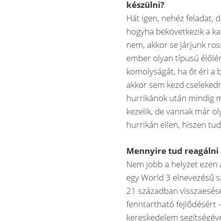
készülni?
Hát igen, nehéz feladat, d
hogyha bekövetkezik a kat
nem, akkor se járjunk ros
ember olyan típusú élőlé
komolyságát, ha őt éri a
akkor sem kezd cselekedni
hurrikánok után mindig m
kezelik, de vannak már ol
hurrikán ellen, hiszen tu
Mennyire tud reagálni 
Nem jobb a helyzet ezen 
egy World 3 elnevezésű s
21 században visszaesése
fenntartható fejlődésért
kereskedelem segítségéve