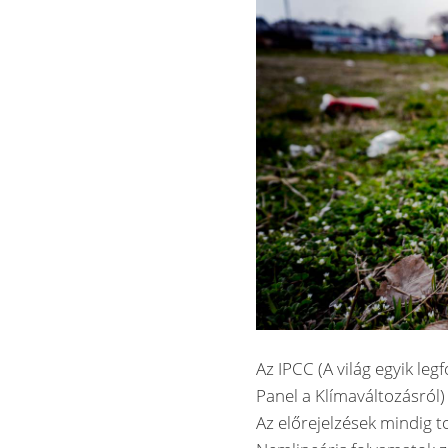
Az IPCC (A világ egyik le
Panel a Klímaváltozásról)
Az előrejelzések mindig t