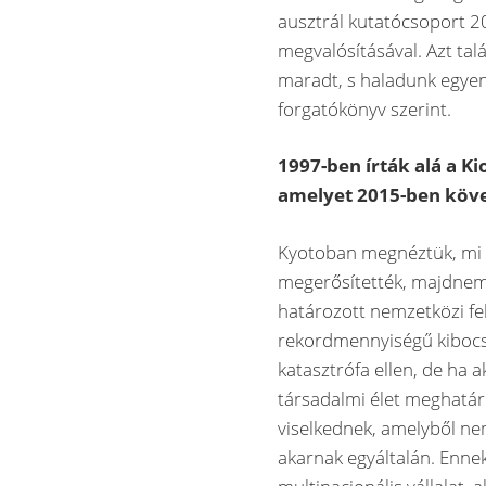
ausztrál kutatócsoport 2
megvalósításával. Azt tal
maradt, s haladunk egyen
forgatókönyv szerint.
1997-ben írták alá a K
amelyet 2015-ben követ
Kyotoban megnéztük, mi t
megerősítették, majdnem
határozott nemzetközi fe
rekordmennyiségű kibocsá
katasztrófa ellen, de ha 
társadalmi élet meghatáro
viselkednek, amelyből ne
akarnak egyáltalán. Enne