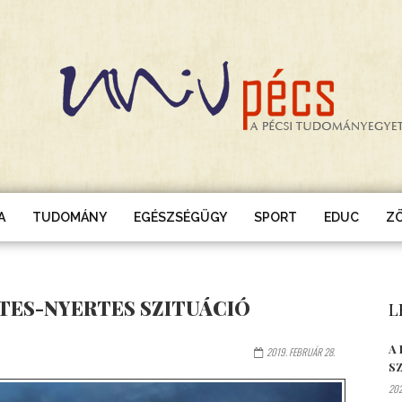
A
TUDOMÁNY
EGÉSZSÉGÜGY
SPORT
EDUC
Z
TES-NYERTES SZITUÁCIÓ
L
A
2019. FEBRUÁR 28.
S
202