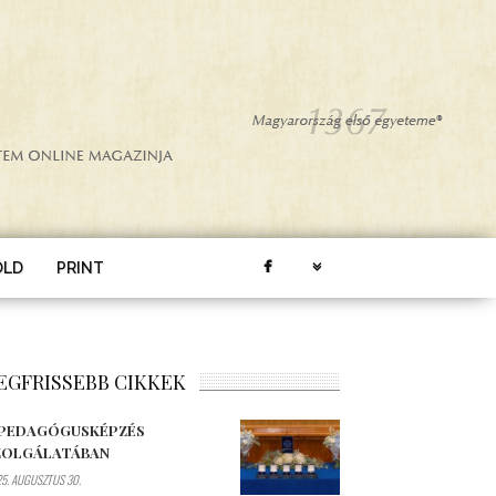
ÖLD
PRINT
EGFRISSEBB CIKKEK
 PEDAGÓGUSKÉPZÉS
ZOLGÁLATÁBAN
5. AUGUSZTUS 30.