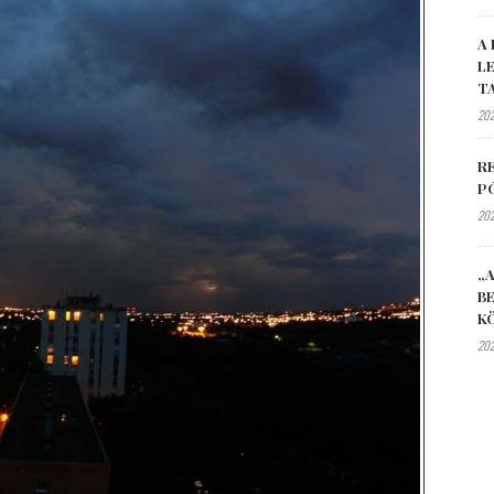
A 
L
T
202
R
P
202
„A
B
K
202