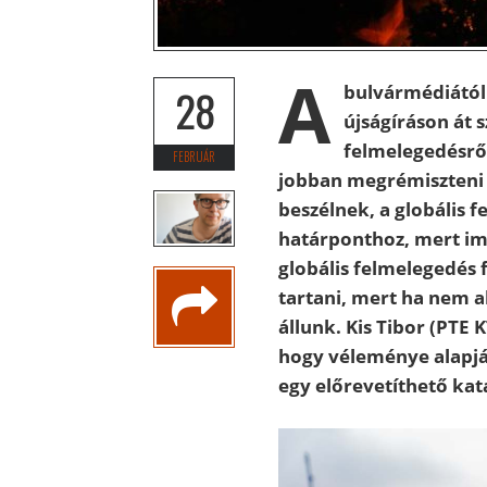
A
bulvármédiától
28
újságíráson át 
felmelegedésről
FEBRUÁR
jobban megrémiszteni
beszélnek, a globális 
határponthoz, mert im
globális felmelegedés
tartani, mert ha nem a
állunk. Kis Tibor (PTE
hogy véleménye alapjá
egy előrevetíthető kat