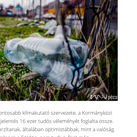
gfontosabb klímakutató szervezete, a Kormányközi
 jelentés 16 ezer tudós véleményét foglalta össze.
orzítanak, általában optimistábbak, mint a valóság.