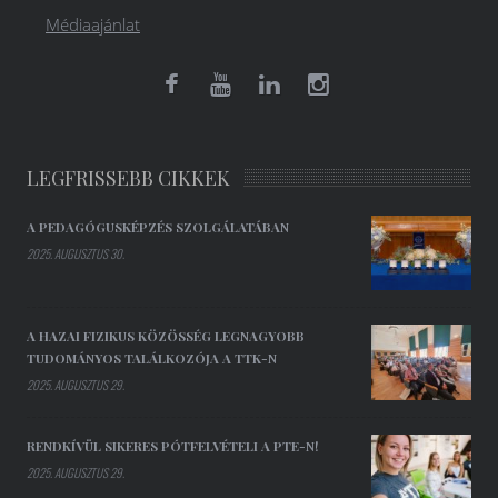
Médiaajánlat
LEGFRISSEBB CIKKEK
A PEDAGÓGUSKÉPZÉS SZOLGÁLATÁBAN
2025. AUGUSZTUS 30.
A HAZAI FIZIKUS KÖZÖSSÉG LEGNAGYOBB
TUDOMÁNYOS TALÁLKOZÓJA A TTK-N
2025. AUGUSZTUS 29.
RENDKÍVÜL SIKERES PÓTFELVÉTELI A PTE-N!
2025. AUGUSZTUS 29.