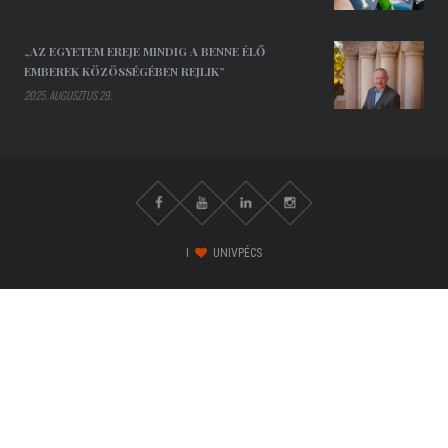
„AZ EGYETEM EREJE MINDIG A BENNE ÉLŐ
EMBEREK KÖZÖSSÉGÉBEN REJLIK”
2025. AUGUSZTUS 29.
I
UNIVPÉCS