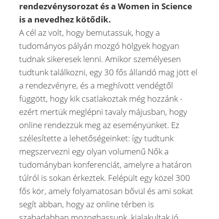
rendezvénysorozat és a Women in Science
is a nevedhez kötődik.
A cél az volt, hogy bemutassuk, hogy a
tudományos pályán mozgó hölgyek hogyan
tudnak sikeresek lenni. Amikor személyesen
tudtunk találkozni, egy 30 fős állandó mag jött el
a rendezvényre, és a meghívott vendégtől
függött, hogy kik csatlakoztak még hozzánk -
ezért mertük meglépni tavaly májusban, hogy
online rendezzük meg az eseményünket. Ez
szélesítette a lehetőségeinket: így tudtunk
megszervezni egy olyan volumenű Nők a
tudományban konferenciát, amelyre a határon
túlról is sokan érkeztek. Felépült egy közel 300
fős kör, amely folyamatosan bővül és ami sokat
segít abban, hogy az online térben is
szabadabban mozoghassunk, kialakultak jó