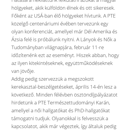
hölgyeket, akik külföldön élnek és ott sikeresek.
Főként az USÁ-ban élő hölgyeket hívtunk. A PTE
közelgő centenáriumi évében tervezünk egy
olyan konferenciát, amellyel már Dél-Amerika és
Ázsia felé is próbálunk nyitni. A Lányok és Nők a
Tudományban világnapjára, február 11-re
időzítenénk ezt az eseményt. Hiszek abban, hogy
az ilyen kitekintéseknek, együttműködéseknek
van jövője.
Addig pedig szervezzük a megszokott
kerekasztal-beszélgetéseket, április 14-én lesz a
következő. Minden félévben ösztöndíjpályázatot
hirdetünk a PTE Természettudományi Karán,
amellyel a női hallgatókat és PhD-hallgatókat
támogatni tudjuk. Olyanokkal is felvesszük a
kapcsolatot, akik már végeztek, így általuk pedig