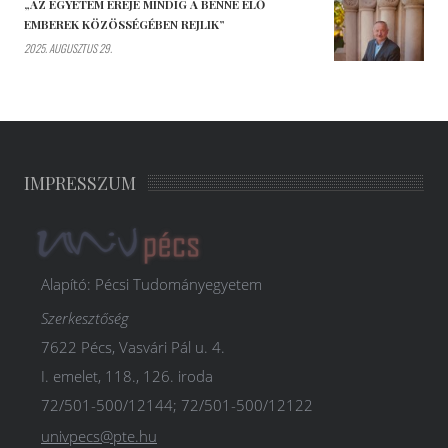
„AZ EGYETEM EREJE MINDIG A BENNE ÉLŐ
EMBEREK KÖZÖSSÉGÉBEN REJLIK”
2025. AUGUSZTUS 29.
IMPRESSZUM
Alapító: Pécsi Tudományegyetem
Szerkesztőség
7622 Pécs, Vasvári Pál u. 4.
I. emelet, 118., 126. iroda
72/501-500/12144; 72/501-500/12122
univpecs@pte.hu