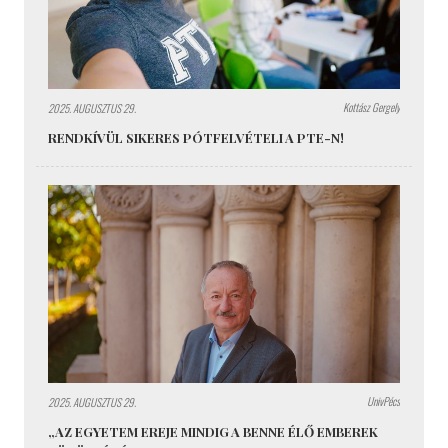
Kottász Gergely
2025. AUGUSZTUS 29.
RENDKÍVÜL SIKERES PÓTFELVÉTELI A PTE-N!
UnivPécs
2025. AUGUSZTUS 29.
„AZ EGYETEM EREJE MINDIG A BENNE ÉLŐ EMBEREK