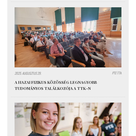
PTE TTK
2025. AUGUSZTUS 29.
A HAZAI FIZIKUS KÖZÖSSÉG LEGNAGYOBB
TUDOMÁNYOS TALÁLKOZÓJA A TTK-N