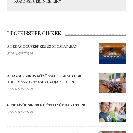
KÖZÖSSÉGÉBEN REJLIK”
LEGFRISSEBB CIKKEK
A PEDAGÓGUSKÉPZÉS SZOLGÁLATÁBAN
2025. AUGUSZTUS 30.
A HAZAI FIZIKUS KÖZÖSSÉG LEGNAGYOBB
TUDOMÁNYOS TALÁLKOZÓJA A TTK-N
2025. AUGUSZTUS 29.
RENDKÍVÜL SIKERES PÓTFELVÉTELI A PTE-N!
2025. AUGUSZTUS 29.