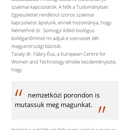
szakmai kapcsolatok. A Nők a Tudományban
Egyesülettel rendkívül szoros szakmai
kapcsolatot ápolunk, ennek hozománya, hogy
Némethné dr. Somogyi Ildikó biológus
kolléganőmmel mi adjuk e szervezet dél-
magyarországi bázisát.
Tavaly dr. Fábry Éva, a European Centre for
Women and Technology elnöke kezdeményezte,
hogy
nemzetközi porondon is
mutassuk meg magunkat.
Hatására nekiláttunk felkutatni azokat a magyar