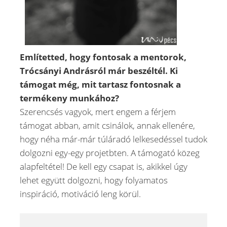
Említetted, hogy fontosak a mentorok,
Trócsányi Andrásról már beszéltél. Ki
támogat még, mit tartasz fontosnak a
termékeny munkához?
Szerencsés vagyok, mert engem a férjem
támogat abban, amit csinálok, annak ellenére,
hogy néha már-már túláradó lelkesedéssel tudok
dolgozni egy-egy projetbten. A támogató közeg
alapfeltétel! De kell egy csapat is, akikkel úgy
lehet együtt dolgozni, hogy folyamatos
inspiráció, motiváció leng körül.