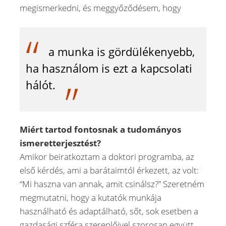
megismerkedni, és meggyőződésem, hogy
a munka is gördülékenyebb,
ha használom is ezt a kapcsolati
hálót.
Miért tartod fontosnak a tudományos
ismeretterjesztést?
Amikor beiratkoztam a doktori programba, az
első kérdés, ami a barátaimtól érkezett, az volt:
“Mi haszna van annak, amit csinálsz?” Szeretném
megmutatni, hogy a kutatók munkája
használható és adaptálható, sőt, sok esetben a
gazdasági szféra szereplőivel szorosan együtt