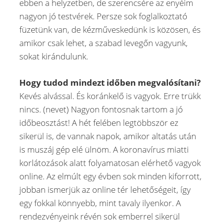
ebben a helyzetben, de szerencsére az enyéim
nagyon jó testvérek. Persze sok foglalkoztató
füzetünk van, de kézműveskedünk is közösen, és
amikor csak lehet, a szabad levegőn vagyunk,
sokat kirándulunk.
Hogy tudod mindezt időben megvalósítani?
Kevés alvással. És koránkelő is vagyok. Erre trükk
nincs. (nevet) Nagyon fontosnak tartom a jó
időbeosztást! A hét felében legtöbbször ez
sikerül is, de vannak napok, amikor altatás után
is muszáj gép elé ülnöm. A koronavírus miatti
korlátozások alatt folyamatosan elérhető vagyok
online. Az elmúlt egy évben sok minden kiforrott,
jobban ismerjük az online tér lehetőségeit, így
egy fokkal könnyebb, mint tavaly ilyenkor. A
rendezvényeink révén sok emberrel sikerül