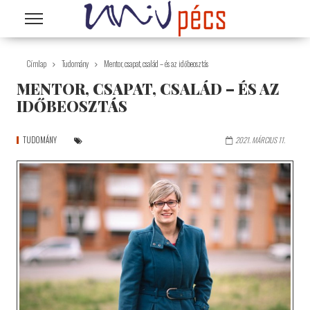
Ugrás a tartalomra
Címlap
Tudomány
Mentor, csapat, család – és az időbeosztás
MENTOR, CSAPAT, CSALÁD – ÉS AZ
IDŐBEOSZTÁS
TUDOMÁNY
2021. MÁRCIUS 11.