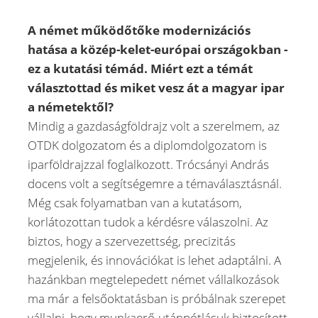
A német működőtőke modernizációs
hatása a közép-kelet-európai országokban -
ez a kutatási témád. Miért ezt a témát
választottad és miket vesz át a magyar ipar
a németektől?
Mindig a gazdaságföldrajz volt a szerelmem, az
OTDK dolgozatom és a diplomdolgozatom is
iparföldrajzzal foglalkozott. Trócsányi András
docens volt a segítségemre a témaválasztásnál.
Még csak folyamatban van a kutatásom,
korlátozottan tudok a kérdésre válaszolni. Az
biztos, hogy a szervezettség, precizitás
megjelenik, és innovációkat is lehet adaptálni. A
hazánkban megtelepedett német vállalkozások
ma már a felsőoktatásban is próbálnak szerepet
vállalni, hogy munkaerő-utánpótlásuk biztosított