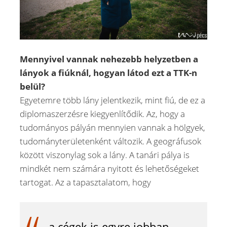
Mennyivel vannak nehezebb helyzetben a
lányok a fiúknál, hogyan látod ezt a TTK-n
belül?
Egyetemre több lány jelentkezik, mint fiú, de ez a
diplomaszerzésre kiegyenlítődik. Az, hogy a
tudományos pályán mennyien vannak a hölgyek,
tudományterületenként változik. A geográfusok
között viszonylag sok a lány. A tanári pálya is
mindkét nem számára nyitott és lehetőségeket
tartogat. Az a tapasztalatom, hogy
a cégek is egyre jobban