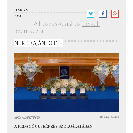
HARKA
ÉVA
A hozzászóláshoz
be kell
jelentkezni
NEKED AJÁNLOTT
Aknai-Kiss Martina
2025. AUGUSZTUS 30.
A PEDAGÓGUSKÉPZÉS SZOLGÁLATÁBAN