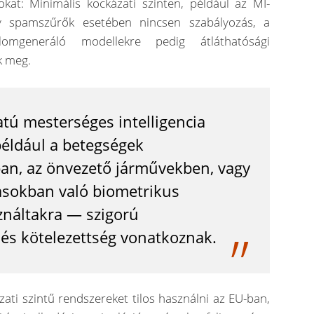
kat: Minimális kockázati szinten, például az MI-
gy spamszűrők esetében nincsen szabályozás, a
lomgeneráló modellekre pedig átláthatósági
k meg.
tú mesterséges intelligencia
éldául a betegségek
ban, az önvezető járművekben, vagy
sokban való biometrikus
ználtakra — szigorú
és kötelezettség vonatkoznak.
zati szintű rendszereket tilos használni az EU-ban,