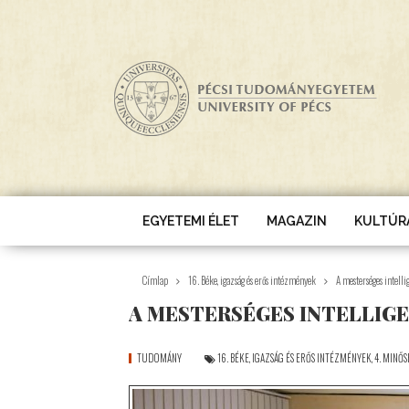
Ugrás a tartalomra
EGYETEMI ÉLET
MAGAZIN
KULTÚR
Címlap
16. Béke, igazság és erős intézmények
A mesterséges intell
A MESTERSÉGES INTELLIG
TUDOMÁNY
16. BÉKE, IGAZSÁG ÉS ERŐS INTÉZMÉNYEK
,
4. MINŐS