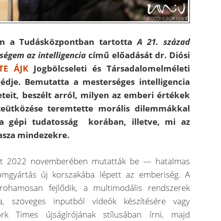
n a Tudásközpontban tartotta
A 21. század
ségem az intelligencia
című előadását dr. Diósi
TE ÁJK
Jogbölcseleti és Társadalomelméleti
édje. Bemutatta a mesterséges intelligencia
eteit, beszélt arról, milyen az emberi
é
rt
é
kek
zeütköz
é
se teremtette morális dilemmákkal
a gépi tudatosság korában, illetve, mi az
lasza mindezekre.
ját 2022 novemberében mutatták be — hatalmas
lomgyártás új korszakába lépett az emberiség. A
rohamosan fejlődik, a multimodális rendszerek
a, szöveges inputból videók készítésére vagy
k Times újságírójának stílusában írni, majd