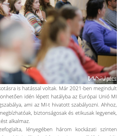
lkotásra is hatással voltak. Már 2021-ben megindult
zönhetően idén lépett hatályba az Európai Unió MI
ogszabálya, ami az MI-t hivatott szabályozni. Ahhoz,
megbízhatóak, biztonságosak és etikusak legyenek,
ést alkalmaz.
zefoglalta, lényegében három kockázati szinten