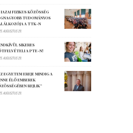
HAZAI FIZIKUS KÖZÖSSÉG
EGNAGYOBB TUDOMÁNYOS
ALÁLKOZÓJA A TTK-N
5. AUGUSZTUS 29.
ENDKÍVÜL SIKERES
ÓTFELVÉTELI A PTE-N!
5. AUGUSZTUS 29.
Z EGYETEM EREJE MINDIG A
ENNE ÉLŐ EMBEREK
ÖZÖSSÉGÉBEN REJLIK”
5. AUGUSZTUS 29.