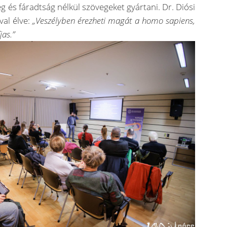
g és fáradtság nélkül szövegeket gyártani. Dr. Diósi
val élve:
„Veszélyben érezheti magát a homo sapiens,
jas.”