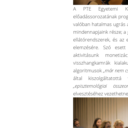
A PTE Egyetemi Kö
előadássorozatának prog
valóban hatalmas ugrás a
mindennapjaink része; a 
ellátórendszerek, és az
elemzésére. Szó esett
aktivitásunk monetiz
visszhangkamrák kialak
algoritmusok
„már nem cs
által kiszolgáltatott
„episztemológiai összeo
elvesztéséhez vezethetne