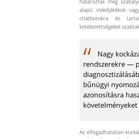
határoztak meg szabályo
alapú videójátékok va
chatbotokra és tarta
kötelezettségeket szabta
Nagy kockáza
rendszerekre — p
diagnosztizálásá
bűnügyi nyomozá
azonosításra has
követelményeket 
Az elfogadhatatlan kocká