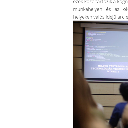
ezek közé tartozik a kogn
munkahelyen és az okt
helyeken valós idejű arcf