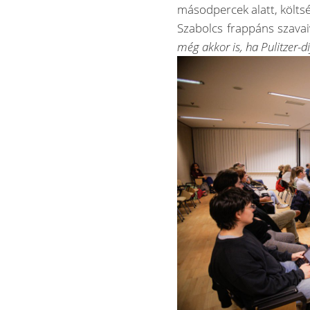
másodpercek alatt, költsé
Szabolcs frappáns szavai
még akkor is, ha Pulitzer-dí