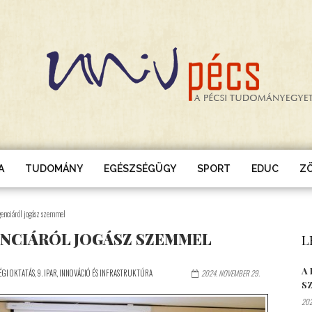
A
TUDOMÁNY
EGÉSZSÉGÜGY
SPORT
EDUC
Z
igenciáról jogász szemmel
ENCIÁRÓL JOGÁSZ SZEMMEL
L
A
ÉGI OKTATÁS
,
9. IPAR, INNOVÁCIÓ ÉS INFRASTRUKTÚRA
2024. NOVEMBER 29.
S
202