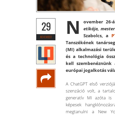
N
ovember 26-á
29
etikája, mester
Szabolcs, a
P
NOVEMBER
Tanszékének tanárseg
(MI) alkalmazási terül
é
s a technológia öss
kell szembenéznünk 
európai jogalkotás vá
A ChatGPT első verzió
szenzáció volt, a tarta
generatív MI azóta is 
képesek hangklónozásr
megtanulni a New Yor