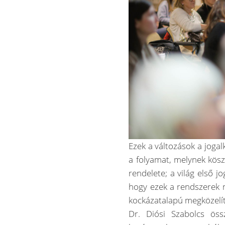
Ezek a változások a joga
a folyamat, melynek kös
rendelete; a világ első j
hogy ezek a rendszerek 
kockázatalapú megközelít
Dr. Diósi Szabolcs öss