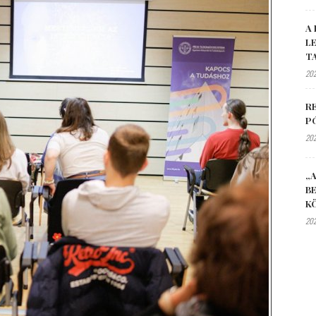
A 
L
T
202
R
P
202
„A
B
K
202