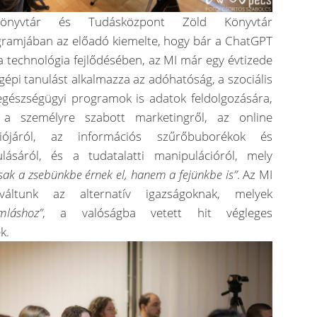
nyvtár és Tudásközpont Zöld Könyvtár
ramjában az előadó kiemelte, hogy bár a ChatGPT
 technológia fejlődésében, az MI már egy évtizede
gépi tanulást alkalmazza az adóhatóság, a szociális
 egészségügyi programok is adatok feldolgozására,
 a személyre szabott marketingről, az online
ációjáról, az információs szűrőbuborékok és
ulásáról, és a tudatalatti manipulációról, mely
ak a zsebünkbe érnek el, hanem a fejünkbe is”
. Az MI
á váltunk az alternatív igazságoknak, melyek
mláshoz”
, a valóságba vetett hit végleges
k.