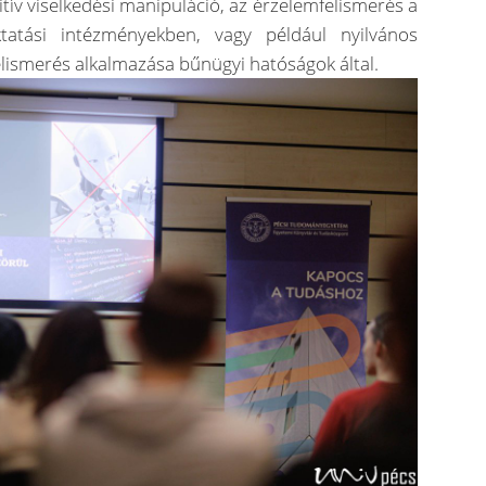
itív viselkedési manipuláció, az érzelemfelismerés a
atási intézményekben, vagy például nyilvános
elismerés alkalmazása bűnügyi hatóságok által.