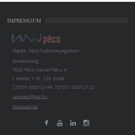
IMPRESSZUM
Alapító: Pécsi Tudományegyetem
Szerkesztőség
7622 Pécs, Vasvári Pál u. 4.
I. emelet, 118., 126. iroda
72/501-500/12144; 72/501-500/12122
univpecs@pte.hu
Médiaajánlat