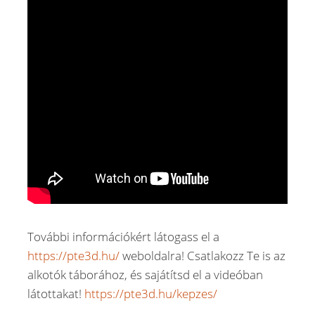
További információkért látogass el a
https://pte3d.hu/
weboldalra! Csatlakozz Te is az
alkotók táborához, és sajátítsd el a videóban
látottakat!
https://pte3d.hu/kepzes/