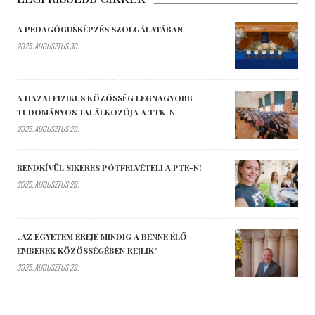
A PEDAGÓGUSKÉPZÉS SZOLGÁLATÁBAN
2025. AUGUSZTUS 30.
A HAZAI FIZIKUS KÖZÖSSÉG LEGNAGYOBB
TUDOMÁNYOS TALÁLKOZÓJA A TTK-N
2025. AUGUSZTUS 29.
RENDKÍVÜL SIKERES PÓTFELVÉTELI A PTE-N!
2025. AUGUSZTUS 29.
„AZ EGYETEM EREJE MINDIG A BENNE ÉLŐ
EMBEREK KÖZÖSSÉGÉBEN REJLIK”
2025. AUGUSZTUS 29.