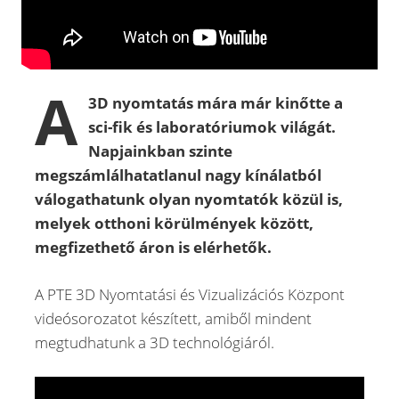
A
3D nyomtatás mára már kinőtte a
sci-fik és laboratóriumok világát.
Napjainkban szinte
megszámlálhatatlanul nagy kínálatból
válogathatunk olyan nyomtatók közül is,
melyek otthoni körülmények között,
megfizethető áron is elérhetők.
A PTE 3D Nyomtatási és Vizualizációs Központ
videósorozatot készített, amiből mindent
megtudhatunk a 3D technológiáról.