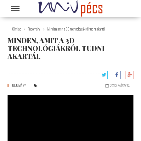
Ugrás a tartalomra
Címlap
Tudomány
Minden, amit a 3D technológiákról tudni akartál
MINDEN, AMIT A 3D
TECHNOLÓGIÁKRÓL TUDNI
AKARTÁL
TUDOMÁNY
2023. MÁJUS 11.