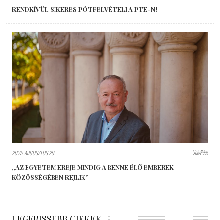
RENDKÍVÜL SIKERES PÓTFELVÉTELI A PTE-N!
UnivPécs
2025. AUGUSZTUS 29.
„AZ EGYETEM EREJE MINDIG A BENNE ÉLŐ EMBEREK
KÖZÖSSÉGÉBEN REJLIK”
LEGFRISSEBB CIKKEK