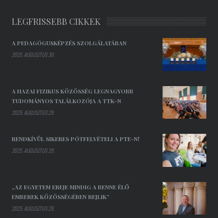
LEGFRISSEBB CIKKEK
A PEDAGÓGUSKÉPZÉS SZOLGÁLATÁBAN
2025. AUGUSZTUS 30.
A HAZAI FIZIKUS KÖZÖSSÉG LEGNAGYOBB
TUDOMÁNYOS TALÁLKOZÓJA A TTK-N
2025. AUGUSZTUS 29.
RENDKÍVÜL SIKERES PÓTFELVÉTELI A PTE-N!
2025. AUGUSZTUS 29.
„AZ EGYETEM EREJE MINDIG A BENNE ÉLŐ
EMBEREK KÖZÖSSÉGÉBEN REJLIK”
2025. AUGUSZTUS 29.