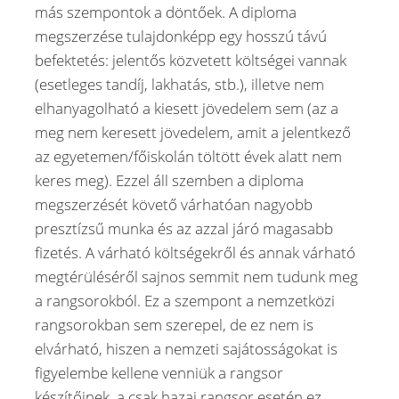
más szempontok a döntőek. A diploma
megszerzése tulajdonképp egy hosszú távú
befektetés: jelentős közvetett költségei vannak
(esetleges tandíj, lakhatás, stb.), illetve nem
elhanyagolható a kiesett jövedelem sem (az a
meg nem keresett jövedelem, amit a jelentkező
az egyetemen/főiskolán töltött évek alatt nem
keres meg). Ezzel áll szemben a diploma
megszerzését követő várhatóan nagyobb
presztízsű munka és az azzal járó magasabb
fizetés. A várható költségekről és annak várható
megtérüléséről sajnos semmit nem tudunk meg
a rangsorokból. Ez a szempont a nemzetközi
rangsorokban sem szerepel, de ez nem is
elvárható, hiszen a nemzeti sajátosságokat is
figyelembe kellene venniük a rangsor
készítőinek, a csak hazai rangsor esetén ez