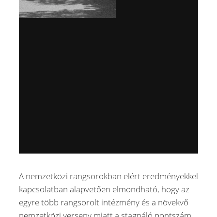
A nemzetközi rangsorokban elért eredményekkel
kapcsolatban alapvetően elmondható, hogy az
egyre több rangsorolt intézmény és a növekvő
nemzetközi verseny miatt a stagnáló pontszám