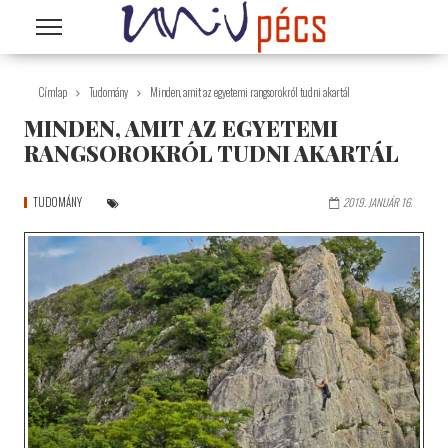
Ugrás a tartalomra
Címlap
Tudomány
Minden, amit az egyetemi rangsorokról tudni akartál
MINDEN, AMIT AZ EGYETEMI
RANGSOROKRÓL TUDNI AKARTÁL
TUDOMÁNY
2019. JANUÁR 16.