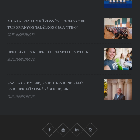
A HAZAI FIZIKUS KÖZÖSSÉG LEGNAGYOBB
TUDOMÁNYOS TALÁLKOZÓJA A TTK-N
2025. AUGUSZTUS 29.
RENDKÍVÜL SIKERES PÓTFELVÉTELI A PTE-N!
2025. AUGUSZTUS 29.
„AZ EGYETEM EREJE MINDIG A BENNE ÉLŐ
EMBEREK KÖZÖSSÉGÉBEN REJLIK”
2025. AUGUSZTUS 29.