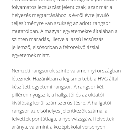
folyamatos lecsúszást jelent csak, azaz már a
helyezés megtartásához is évről évre javuló
teljesítményre van szükség az adott rangsor
mutatóiban. A magyar egyetemekre általában a
szinten maradás, illetve a lassú lecsúszás
jellemző, elsősorban a feltörekvő ázsiai
egyetemek miatt.
Nemzeti rangsorok szinte valamennyi országban
léteznek. Hazánkban a legismertebb a HVG által
készített egyetemi rangsor. A rangsor két
pilléren nyugszik, a hallgatói és az oktatói
kiválóság kerül számszerűsítésre. A hallgatói
rangsor az elsőhelyes jelentkezők száma, a
felvettek pontátlaga, a nyelvvizsgával felvettek
aránya, valamint a középiskolai versenyen