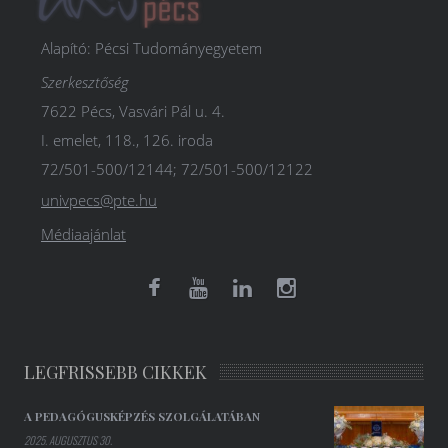
Alapító: Pécsi Tudományegyetem
Szerkesztőség
7622 Pécs, Vasvári Pál u. 4.
I. emelet, 118., 126. iroda
72/501-500/12144; 72/501-500/12122
univpecs@pte.hu
Médiaajánlat
LEGFRISSEBB CIKKEK
A PEDAGÓGUSKÉPZÉS SZOLGÁLATÁBAN
2025. AUGUSZTUS 30.