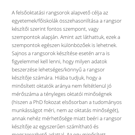
A felsőoktatási rangsorok alapvető célja az
egyetemek/főiskolák összehasonlítása a rangsor
készítői szerint fontos szempont, vagy
szempontok alapján. Amint azt láthattuk, ezek a
szempontok egészen különbözőek is lehetnek.
Sajnos a rangsorok készítése esetén arra is
figyelemmel kell lenni, hogy milyen adatok
beszerzése lehetséges/könnyű a rangsor
készítője számára. Hiába tudjuk, hogy a
minősített oktatók aránya nem feltétlenül jó
mérőszáma a tényleges oktatói minőségnek
(hiszen a PhD fokozat elsősorban a tudományos
munkásságot méri, nem az oktatás minőségét),
annak nehéz mérhetősége miatt beéri a rangsor
készítője az egyszerűen számítható és
megszerezhető adattal. Az egy minősített