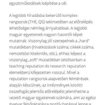
együttműködések kiépítése a cél.
A legtöbb híradásba bekerülő komplex
rangsorok (THE, QS) tekintetében az előrelépés
lehetőségei némileg árnyaltabbak. A legjobb
magyar egyetemek nagyon hasonló képet
mutatnak. Viszonylag jól szerepelnek a „hard”
mutatókban (hivatkozások száma, cikkek száma,
nemzetközi kitekintés, stb.), ehhez képest a
viszonylag „soft” mutatókban (elsősorban a
teaching reputation és research reputation
elemekben) kifejezetten rosszul. Mivel a
reputation rangsorok alapvetően felmérések
alapján készülnek, az intézmények közötti
összefogás jelentős előrelépést jelenthetne a
vezető magyar egyetemek számára, ami az egész
magyar felsőoktatásra pozitív hatással lenne a