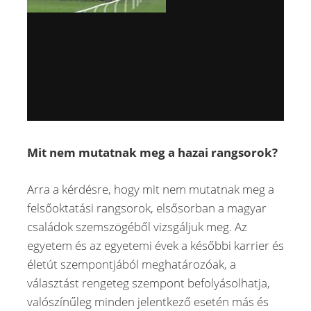
Mit nem mutatnak meg a hazai rangsorok?
Arra a kérdésre, hogy mit nem mutatnak meg a
felsőoktatási rangsorok, elsősorban a magyar
családok szemszögéből vizsgáljuk meg. Az
egyetem és az egyetemi évek a későbbi karrier és
életút szempontjából meghatározóak, a
választást rengeteg szempont befolyásolhatja,
valószínűleg minden jelentkező esetén más és