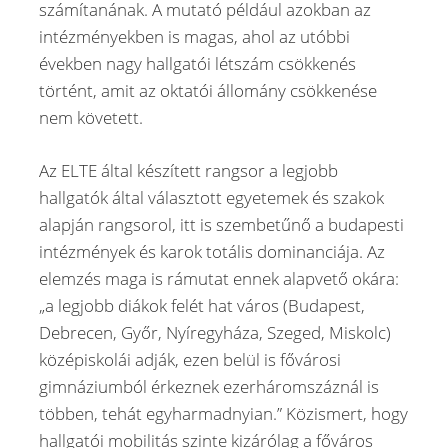
számítanának. A mutató például azokban az
intézményekben is magas, ahol az utóbbi
években nagy hallgatói létszám csökkenés
történt, amit az oktatói állomány csökkenése
nem követett.
Az ELTE által készített rangsor a legjobb
hallgatók által választott egyetemek és szakok
alapján rangsorol, itt is szembetűnő a budapesti
intézmények és karok totális dominanciája. Az
elemzés maga is rámutat ennek alapvető okára:
„a legjobb diákok felét hat város (Budapest,
Debrecen, Győr, Nyíregyháza, Szeged, Miskolc)
középiskolái adják, ezen belül is fővárosi
gimnáziumból érkeznek ezerháromszáznál is
többen, tehát egyharmadnyian.” Közismert, hogy
hallgatói mobilitás szinte kizárólag a főváros