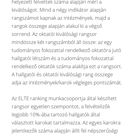
helyezett felvettek száma alapján méri a
kiválóságot. Mind a négy indikátor alapján
rangszámot kapnak az intézmények, majd a
rangok összege alapján alakul ki a végső
sorrend. Az oktatói kiválósági rangsor
mindössze két rangszámból áll össze: az egy
tudományos fokozattal rendelkező oktatóra jutó
hallgatói létszám és a tudományos fokozattal
rendelkező oktatók száma alakítja ezt a rangsort.
A hallgatói és oktatói kiválósági rang összege
adja az intézmények/karok végleges pontszámát.
Az ELTE ranking munkacsoportja által készített
rangsor egyetlen szempontot, a felvételizők
legjobb 10%-ába tartozó hallgatók által
választott karokat tartalmazza. Az egyes karokra
jelentkezők száma alapján állít fel népszerűségi