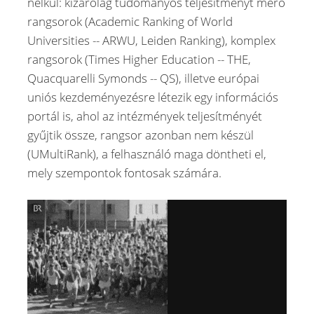
nélkül: kizárólag tudományos teljesítményt mérő
rangsorok (Academic Ranking of World
Universities -- ARWU, Leiden Ranking), komplex
rangsorok (Times Higher Education -- THE,
Quacquarelli Symonds -- QS), illetve európai
uniós kezdeményezésre létezik egy információs
portál is, ahol az intézmények teljesítményét
gyűjtik össze, rangsor azonban nem készül
(UMultiRank), a felhasználó maga döntheti el,
mely szempontok fontosak számára.