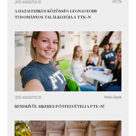
PTE TTK
2025. AUGUSZTUS 29.
A HAZAI FIZIKUS KÖZÖSSÉG LEGNAGYOBB
TUDOMÁNYOS TALÁLKOZÓJA A TTK-N
Kottász Gergely
2025. AUGUSZTUS 29.
RENDKÍVÜL SIKERES PÓTFELVÉTELI A PTE-N!