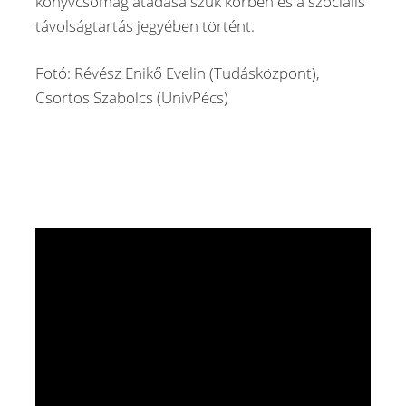
könyvcsomag átadása szűk körben és a szociális
távolságtartás jegyében történt.
Fotó: Révész Enikő Evelin (Tudásközpont),
Csortos Szabolcs (UnivPécs)