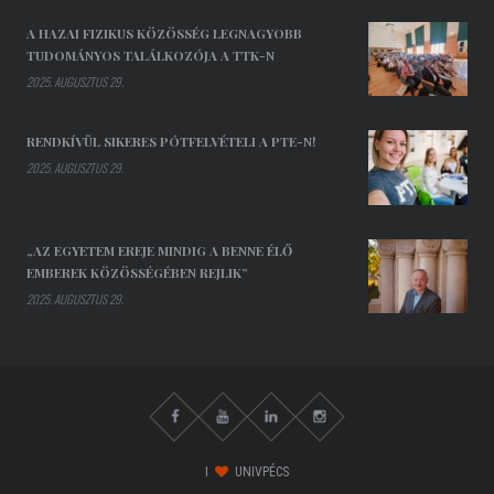
A HAZAI FIZIKUS KÖZÖSSÉG LEGNAGYOBB
TUDOMÁNYOS TALÁLKOZÓJA A TTK-N
2025. AUGUSZTUS 29.
RENDKÍVÜL SIKERES PÓTFELVÉTELI A PTE-N!
2025. AUGUSZTUS 29.
„AZ EGYETEM EREJE MINDIG A BENNE ÉLŐ
EMBEREK KÖZÖSSÉGÉBEN REJLIK”
2025. AUGUSZTUS 29.
I
UNIVPÉCS