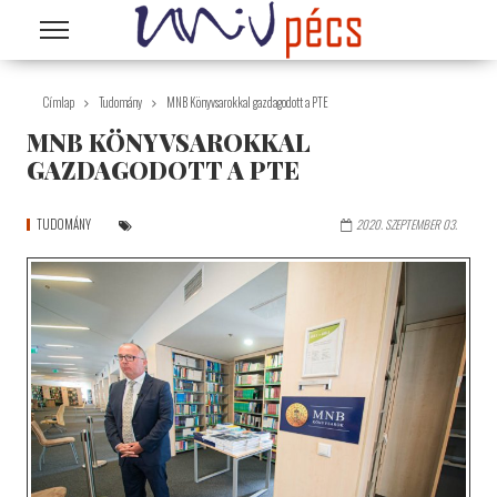
Ugrás a tartalomra
Címlap
Tudomány
MNB Könyvsarokkal gazdagodott a PTE
MNB KÖNYVSAROKKAL
GAZDAGODOTT A PTE
TUDOMÁNY
2020. SZEPTEMBER 03.