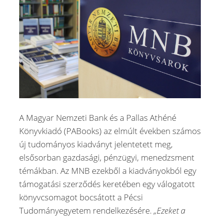
A Magyar Nemzeti Bank és a Pallas Athéné
Könyvkiadó (PABooks) az elmúlt években számos
új tudományos kiadványt jelentetett meg,
elsősorban gazdasági, pénzügyi, menedzsment
témákban. Az MNB ezekből a kiadványokból egy
támogatási szerződés keretében egy válogatott
könyvcsomagot bocsátott a Pécsi
Tudományegyetem rendelkezésére.
„Ezeket a