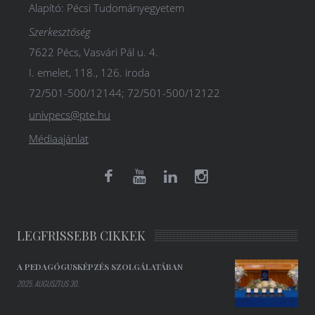
Alapító: Pécsi Tudományegyetem
Szerkesztőség
7622 Pécs, Vasvári Pál u. 4.
I. emelet, 118., 126. iroda
72/501-500/12144; 72/501-500/12122
univpecs@pte.hu
Médiaajánlat
LEGFRISSEBB CIKKEK
A PEDAGÓGUSKÉPZÉS SZOLGÁLATÁBAN
2025. AUGUSZTUS 30.