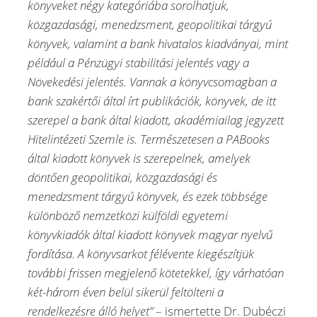
könyveket négy kategóriába sorolhatjuk,
közgazdasági, menedzsment, geopolitikai tárgyú
könyvek, valamint a bank hivatalos kiadványai, mint
például a Pénzügyi stabilitási jelentés vagy a
Növekedési jelentés. Vannak a könyvcsomagban a
bank szakértői által írt publikációk, könyvek, de itt
szerepel a bank által kiadott, akadémiailag jegyzett
Hitelintézeti Szemle is. Természetesen a PABooks
által kiadott könyvek is szerepelnek, amelyek
döntően geopolitikai, közgazdasági és
menedzsment tárgyú könyvek, és ezek többsége
különböző nemzetközi külföldi egyetemi
könyvkiadók által kiadott könyvek magyar nyelvű
fordítása. A könyvsarkot félévente kiegészítjük
további frissen megjelenő kötetekkel, így várhatóan
két-három éven belül sikerül feltölteni a
rendelkezésre álló helyet”
– ismertette Dr. Dubéczi