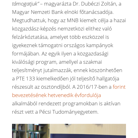
támogatjuk”
– magyarázta Dr. Dubéczi Zoltán, a
Magyar Nemzeti Bank elnöki főtanácsadója.
Megtudhattuk, hogy az MNB kiemelt célja a hazai
közgazdász-képzés nemzetközi elithez való
felzárkóztatása, amelyet több eszközzel is
igyekeznek támogatni országos kampányok
formájában. Az egyik ilyen a közgazdasági
kiválósági program, amellyel a szakmai
teljesítményt jutalmazzák, ennek köszönhetően
a PTE 133 kiemelkedően jól teljesítő hallgatója
részesült az ösztöndíjból. A 2016/17-ben a
forint
bevezetésének hetvenedik évfordulója
alkalmából rendezett programokban is aktívan
részt vett a Pécsi Tudományegyetem.