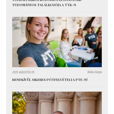
TUDOMÁNYOS TALÁLKOZÓJA A TTK-N
Kottász Gergely
2025. AUGUSZTUS 29.
RENDKÍVÜL SIKERES PÓTFELVÉTELI A PTE-N!