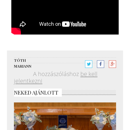
TÓTH
MARIANN
A hozzászóláshoz
be kell
jelentkezni
NEKED AJÁNLOTT