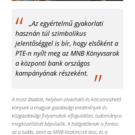
„Az egyértelmű gyakorlati
hasznán túl szimbolikus
jelentőséggel is bír, hogy elsőként a
PTE-n nyílt meg az MNB Könyvsarok
a központi bank országos
kampányának részeként.
A most átadott, helyben olvasható és kölcsönözhető
könyvek a magyar gazdasági eredmények és
közgazdasági folyamatok elfogulatlan, tudományos
megközelítését képviselik. A hallgatóknak is fontos
az a tudás, amit az MNB közkinccsé tesz, és a