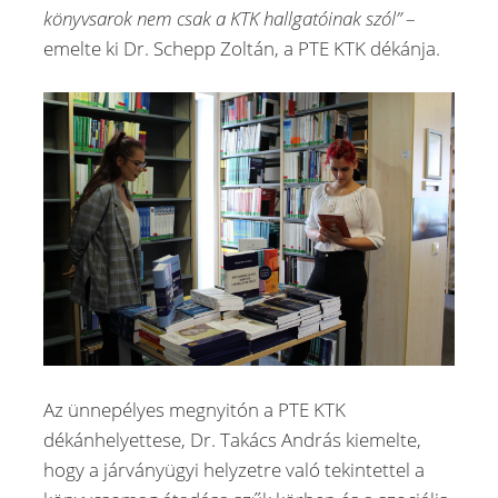
könyvsarok nem csak a KTK hallgatóinak szól”
–
emelte ki Dr. Schepp Zoltán, a PTE KTK dékánja.
Az ünnepélyes megnyitón a PTE KTK
dékánhelyettese, Dr. Takács András kiemelte,
hogy a járványügyi helyzetre való tekintettel a