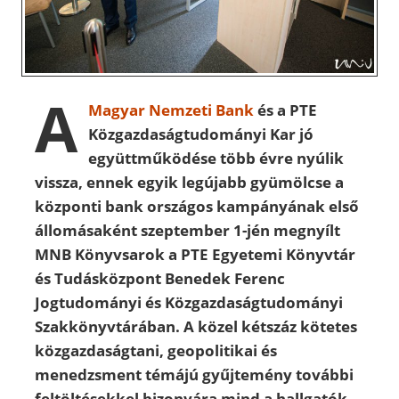
A
Magyar Nemzeti Bank
és a PTE
Közgazdaságtudományi Kar jó
együttműködése több évre nyúlik
vissza, ennek egyik legújabb gyümölcse a
központi bank országos kampányának első
állomásaként szeptember 1-jén megnyílt
MNB Könyvsarok a PTE Egyetemi Könyvtár
és Tudásközpont Benedek Ferenc
Jogtudományi és Közgazdaságtudományi
Szakkönyvtárában. A közel kétszáz kötetes
közgazdaságtani, geopolitikai és
menedzsment témájú gyűjtemény további
feltöltésekkel bizonyára mind a hallgatók,