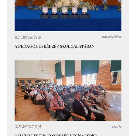
Aknai-Kiss Martina
2025. AUGUSZTUS 30.
A PEDAGÓGUSKÉPZÉS SZOLGÁLATÁBAN
PTE TTK
2025. AUGUSZTUS 29.
A HAZAI FIZIKUS KÖZÖSSÉG LEGNAGYOBB