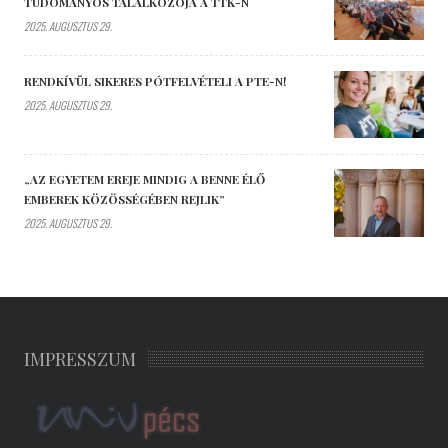
TUDOMÁNYOS TALÁLKOZÓJA A TTK-N
2025. AUGUSZTUS 29.
RENDKÍVÜL SIKERES PÓTFELVÉTELI A PTE-N!
2025. AUGUSZTUS 29.
„AZ EGYETEM EREJE MINDIG A BENNE ÉLŐ
EMBEREK KÖZÖSSÉGÉBEN REJLIK”
2025. AUGUSZTUS 29.
IMPRESSZUM