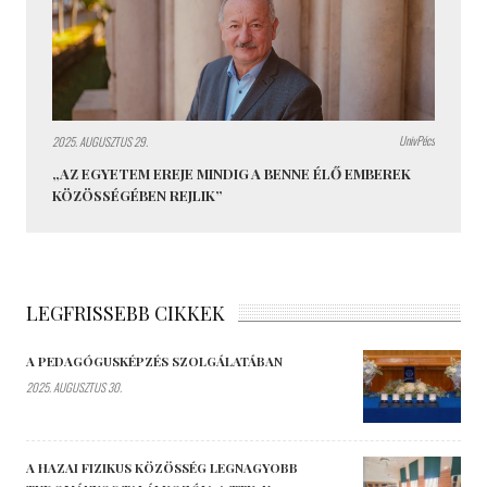
UnivPécs
2025. AUGUSZTUS 29.
„AZ EGYETEM EREJE MINDIG A BENNE ÉLŐ EMBEREK
KÖZÖSSÉGÉBEN REJLIK”
LEGFRISSEBB CIKKEK
A PEDAGÓGUSKÉPZÉS SZOLGÁLATÁBAN
2025. AUGUSZTUS 30.
A HAZAI FIZIKUS KÖZÖSSÉG LEGNAGYOBB