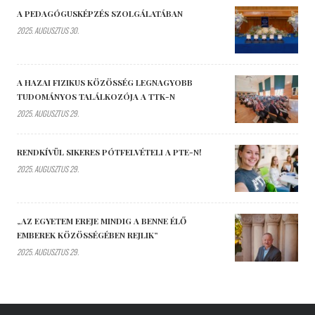
A PEDAGÓGUSKÉPZÉS SZOLGÁLATÁBAN
2025. AUGUSZTUS 30.
A HAZAI FIZIKUS KÖZÖSSÉG LEGNAGYOBB
TUDOMÁNYOS TALÁLKOZÓJA A TTK-N
2025. AUGUSZTUS 29.
RENDKÍVÜL SIKERES PÓTFELVÉTELI A PTE-N!
2025. AUGUSZTUS 29.
„AZ EGYETEM EREJE MINDIG A BENNE ÉLŐ
EMBEREK KÖZÖSSÉGÉBEN REJLIK”
2025. AUGUSZTUS 29.