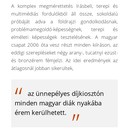
A komplex megmérettetés írásbeli, terepi és
multimédiás fordulókból áll össze, sokoldalú
próbáját adva a földrajzi gondolkodásnak,
problémamegoldó-képességnek, terepi és
elméleti képességek tesztelésének. A magyar
csapat 2006 óta vesz részt minden kiíráson, az
eddigi szerepléseket négy arany-, tucatnyi ezüst-
és bronzérem fémjelzi. Az idei eredmények az
átlagosnál jobban sikerültek,
az ünnepélyes díjkiosztón
minden magyar diák nyakába
érem kerülhetett.