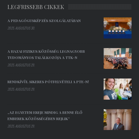
LEGFRISSEBB CIKKEK
A PEDAGÓGUSKÉPZÉS SZOLGÁLATÁBAN
2025. AUGUSZTUS 30.
A HAZAI FIZIKUS KÖZÖSSÉG LEGNAGYOBB
TUDOMÁNYOS TALÁLKOZÓJA A TTK-N
2025. AUGUSZTUS 29.
RENDKÍVÜL SIKERES PÓTFELVÉTELI A PTE-N!
2025. AUGUSZTUS 29.
„AZ EGYETEM EREJE MINDIG A BENNE ÉLŐ
EMBEREK KÖZÖSSÉGÉBEN REJLIK”
2025. AUGUSZTUS 29.