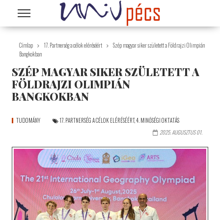
Ugrás a tartalomra
Címlap
17. Partnerség a célok eléréséért
Szép magyar siker született a Földrajzi Olimpián
Bangkokban
SZÉP MAGYAR SIKER SZÜLETETT A
FÖLDRAJZI OLIMPIÁN
BANGKOKBAN
TUDOMÁNY
17. PARTNERSÉG A CÉLOK ELÉRÉSÉÉRT
,
4. MINŐSÉGI OKTATÁS
2025. AUGUSZTUS 01.