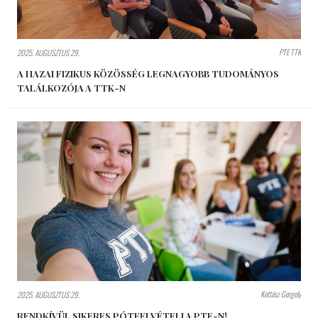
PTE TTK
2025. AUGUSZTUS 29.
A HAZAI FIZIKUS KÖZÖSSÉG LEGNAGYOBB TUDOMÁNYOS
TALÁLKOZÓJA A TTK-N
Kottász Gergely
2025. AUGUSZTUS 29.
RENDKÍVÜL SIKERES PÓTFELVÉTELI A PTE-N!