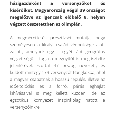
házigazdaként a versenyzőket és
kísérőiket. Magyarország végül 39 országot
megelőzve az igencsak előkelő 8. helyen
végzett összetettben az olimpián.
A megmérettetés presztízsét mutatja, hogy
személyesen a királyi család védnöksége alatt
zajlott, amelynek egy – egyébiránt geográfus
végzettségű – tagja a megnyitót is megtisztelte
jelenlétével. Ezúttal 47 ország nevezett, és
küldött mintegy 179 versenyzőt Bangkokba, ahol
a magyar csapatnak a hosszú repülés, illetve az
időeltolódás és a forró, párás éghajlat
kihívásaival is meg kellett küzdeni, de az
egzotikus környezet inspirálólag hatott a
versenyzőinkre.