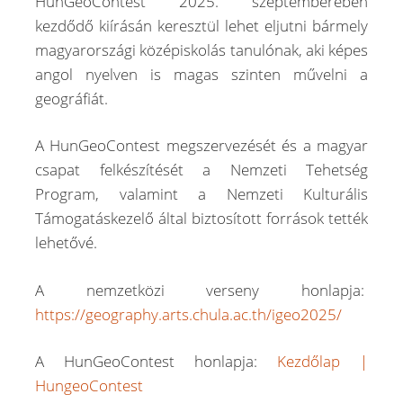
HunGeoContest 2025. szeptemberében
kezdődő kiírásán keresztül lehet eljutni bármely
magyarországi középiskolás tanulónak, aki képes
angol nyelven is magas szinten művelni a
geográfiát.
A HunGeoContest megszervezését és a magyar
csapat felkészítését a Nemzeti Tehetség
Program, valamint a Nemzeti Kulturális
Támogatáskezelő által biztosított források tették
lehetővé.
A nemzetközi verseny honlapja:
https://geography.arts.chula.ac.th/igeo2025/
A HunGeoContest honlapja:
Kezdőlap |
HungeoContest