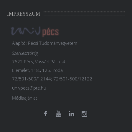
IMPRESSZUM
Alapító: Pécsi Tudományegyetem
Szerkesztőség
7622 Pécs, Vasvári Pál u. 4.
I. emelet, 118., 126. iroda
72/501-500/12144; 72/501-500/12122
univpecs@pte.hu
Médiaajánlat