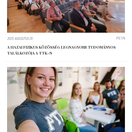
PTE TTK
2025. AUGUSZTUS 29.
A HAZAI FIZIKUS KÖZÖSSÉG LEGNAGYOBB TUDOMÁNYOS
TALÁLKOZÓJA A TTK-N