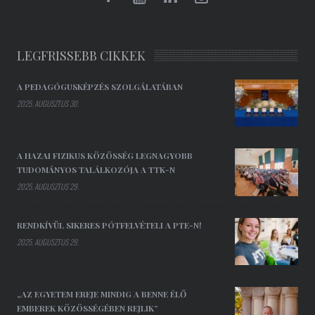
LEGFRISSEBB CIKKEK
A PEDAGÓGUSKÉPZÉS SZOLGÁLATÁBAN
2025. AUGUSZTUS 30.
A HAZAI FIZIKUS KÖZÖSSÉG LEGNAGYOBB
TUDOMÁNYOS TALÁLKOZÓJA A TTK-N
2025. AUGUSZTUS 29.
RENDKÍVÜL SIKERES PÓTFELVÉTELI A PTE-N!
2025. AUGUSZTUS 29.
„AZ EGYETEM EREJE MINDIG A BENNE ÉLŐ
EMBEREK KÖZÖSSÉGÉBEN REJLIK”