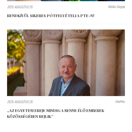
Kottász Gergely
2025. AUGUSZTUS 29.
RENDKÍVÜL SIKERES PÓTFELVÉTELI A PTE-N!
UnivPécs
2025. AUGUSZTUS 29.
„AZ EGYETEM EREJE MINDIG A BENNE ÉLŐ EMBEREK
KÖZÖSSÉGÉBEN REJLIK”