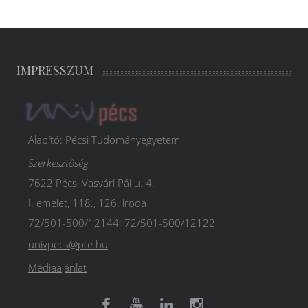
IMPRESSZUM
Alapító: Pécsi Tudományegyetem
Szerkesztőség
7622 Pécs, Vasvári Pál u. 4.
I. emelet, 118., 126. iroda
72/501-500/12144; 72/501-500/12122
univpecs@pte.hu
Médiaajánlat