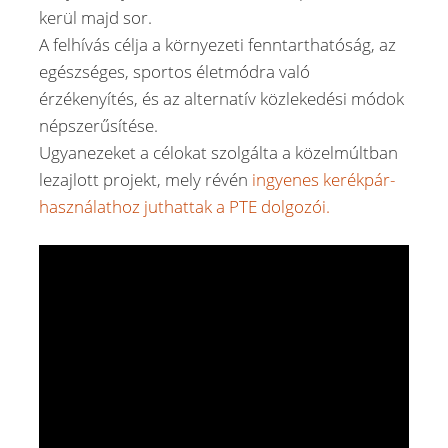
kerül majd sor.
A felhívás célja a környezeti fenntarthatóság, az
egészséges, sportos életmódra való
érzékenyítés, és az alternatív közlekedési módok
népszerűsítése.
Ugyanezeket a célokat szolgálta a közelmúltban
lezajlott projekt, mely révén
ingyenes kerékpár-
használathoz juthattak a PTE dolgozói.