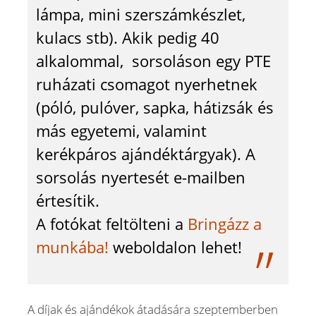
lámpa, mini szerszámkészlet,
kulacs stb). Akik pedig 40
alkalommal, sorsoláson egy PTE
ruházati csomagot nyerhetnek
(póló, pulóver, sapka, hátizsák és
más egyetemi, valamint
kerékpáros ajándéktárgyak). A
sorsolás nyertesét e-mailben
értesítik.
A fotókat feltölteni a
Bringázz a
munkába!
weboldalon lehet!
A díjak és ajándékok átadására szeptemberben