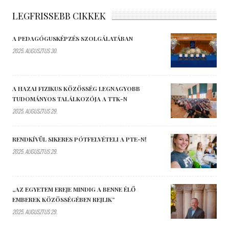
LEGFRISSEBB CIKKEK
A PEDAGÓGUSKÉPZÉS SZOLGÁLATÁBAN
2025. AUGUSZTUS 30.
A HAZAI FIZIKUS KÖZÖSSÉG LEGNAGYOBB
TUDOMÁNYOS TALÁLKOZÓJA A TTK-N
2025. AUGUSZTUS 29.
RENDKÍVÜL SIKERES PÓTFELVÉTELI A PTE-N!
2025. AUGUSZTUS 29.
„AZ EGYETEM EREJE MINDIG A BENNE ÉLŐ
EMBEREK KÖZÖSSÉGÉBEN REJLIK”
2025. AUGUSZTUS 29.