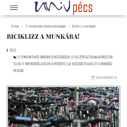
Ugrás a tartalomra
Címlap
11. Fenntartható városok és közösségek
Biciklizz a munkába!
BICIKLIZZ A MUNKÁBA!
ZÖLD
11. FENNTARTHATÓ VÁROSOK ÉS KÖZÖSSÉGEK
,
13. FELLÉPÉS AZ ÉGHAJLATVÁLTOZÁS
ELLEN
,
17. PARTNERSÉG A CÉLOK ELÉRÉSÉÉRT
,
3. AZ EGÉSZSÉG ÉS A JÓLLÉT
,
4. MINŐSÉGI
OKTATÁS
2024. MÁRCIUS 25.