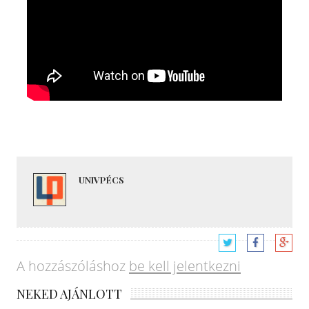
UNIVPÉCS
A hozzászóláshoz
be kell jelentkezni
NEKED AJÁNLOTT