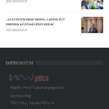
2025. AUGUSZTUS 29.
„AZ EGYETEM EREJE MINDIG A BENNE ÉLŐ
EMBEREK KÖZÖSSÉGÉBEN REJLIK”
2025. AUGUSZTUS 29.
IMPRESSZUM
Alapító: Pécsi Tudományegyetem
Szerkesztőség
7622 Pécs, Vasvári Pál u. 4.