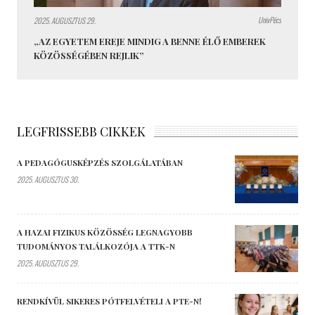
UnivPécs
2025. AUGUSZTUS 29.
„AZ EGYETEM EREJE MINDIG A BENNE ÉLŐ EMBEREK
KÖZÖSSÉGÉBEN REJLIK”
LEGFRISSEBB CIKKEK
A PEDAGÓGUSKÉPZÉS SZOLGÁLATÁBAN
2025. AUGUSZTUS 30.
A HAZAI FIZIKUS KÖZÖSSÉG LEGNAGYOBB
TUDOMÁNYOS TALÁLKOZÓJA A TTK-N
2025. AUGUSZTUS 29.
RENDKÍVÜL SIKERES PÓTFELVÉTELI A PTE-N!