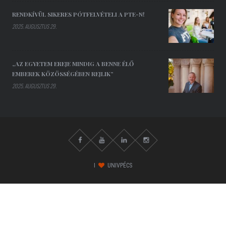
RENDKÍVÜL SIKERES PÓTFELVÉTELI A PTE-N!
2025. AUGUSZTUS 29.
„AZ EGYETEM EREJE MINDIG A BENNE ÉLŐ
EMBEREK KÖZÖSSÉGÉBEN REJLIK”
2025. AUGUSZTUS 29.
I
UNIVPÉCS