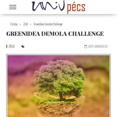
Ugrás a tartalomra
Címlap
Zöld
GreenIdea Demola Challenge
GREENIDEA DEMOLA CHALLENGE
ZÖLD
2021. MÁRCIUS 03.