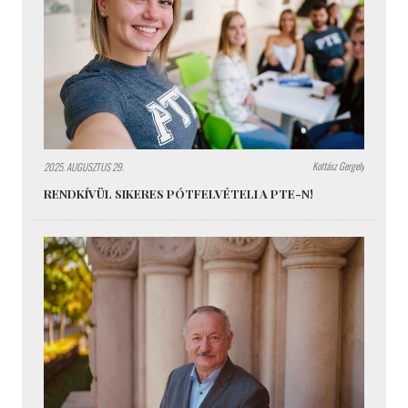
Kottász Gergely
2025. AUGUSZTUS 29.
RENDKÍVÜL SIKERES PÓTFELVÉTELI A PTE-N!