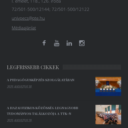
I. emelet, 118., 126. iroda
72/501-500/12144; 72/501-500/12122
univpecs@pte.hu
Médiaajánlat
LEGFRISSEBB CIKKEK
A PEDAGÓGUSKÉPZÉS SZOLGÁLATÁBAN
2025. AUGUSZTUS 30.
A HAZAI FIZIKUS KÖZÖSSÉG LEGNAGYOBB
TUDOMÁNYOS TALÁLKOZÓJA A TTK-N
2025. AUGUSZTUS 29.