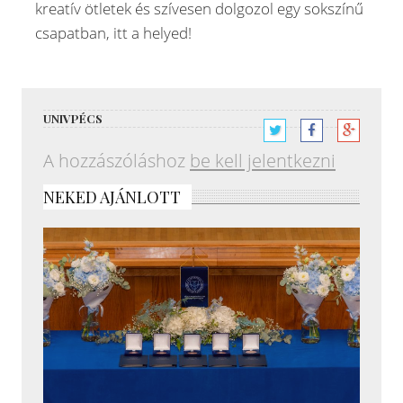
kreatív ötletek és szívesen dolgozol egy sokszínű
csapatban, itt a helyed!
UNIVPÉCS
A hozzászóláshoz
be kell jelentkezni
NEKED AJÁNLOTT