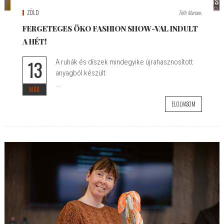
ZÖLD
Tóth Mariann
FERGETEGES ÖKO FASHION SHOW-VAL INDULT
A HÉT!
13
A ruhák és díszek mindegyike újrahasznosított
anyagból készült
...
MÁR
ELOLVASOM