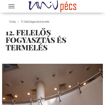
Ugrás a tartalomra
Címlap
12. Felelős fogyasztás és termelés
12. FELELŐS
FOGYASZTÁS ÉS
TERMELÉS