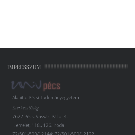
IMPRESSZUM
Alapító: Pécsi Tudományegyetem
Szerkesztőség
7622 Pécs, Vasvári Pál u. 4.
I. emelet, 118., 126. iroda
72/501-500/12144; 72/501-500/12122