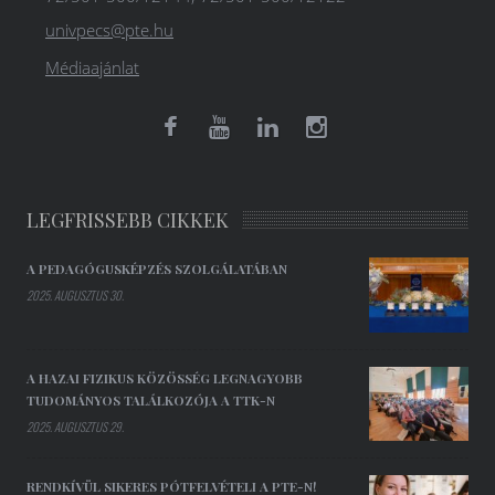
univpecs@pte.hu
Médiaajánlat
LEGFRISSEBB CIKKEK
A PEDAGÓGUSKÉPZÉS SZOLGÁLATÁBAN
2025. AUGUSZTUS 30.
A HAZAI FIZIKUS KÖZÖSSÉG LEGNAGYOBB
TUDOMÁNYOS TALÁLKOZÓJA A TTK-N
2025. AUGUSZTUS 29.
RENDKÍVÜL SIKERES PÓTFELVÉTELI A PTE-N!