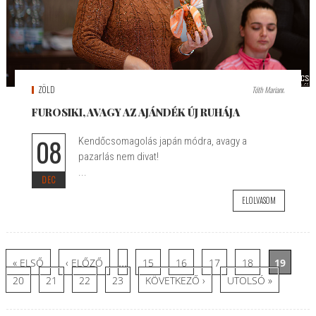
ZÖLD
Tóth Mariann
FUROSIKI, AVAGY AZ AJÁNDÉK ÚJ RUHÁJA
08
Kendőcsomagolás japán módra, avagy a
pazarlás nem divat!
...
DEC
ELOLVASOM
Oldalak
…
« ELSŐ
‹ ELŐZŐ
15
16
17
18
19
20
21
22
23
KÖVETKEZŐ ›
UTOLSÓ »