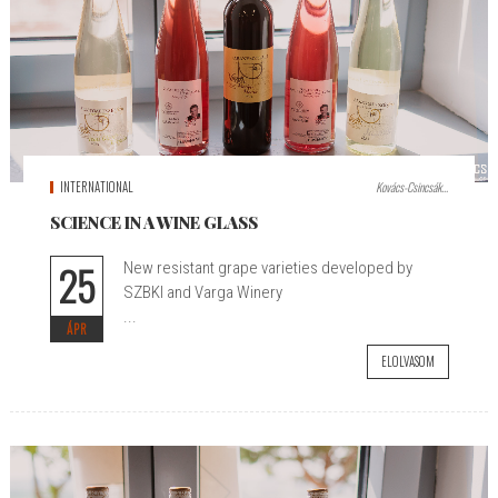
INTERNATIONAL
Kovács-Csincsák...
SCIENCE IN A WINE GLASS
25
New resistant grape varieties developed by
SZBKI and Varga Winery
...
ÁPR
ELOLVASOM