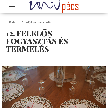
Ugrás a tartalomra
Címlap
12. Felelős fogyasztás és termelés
12. FELELŐS
FOGYASZTÁS ÉS
TERMELÉS