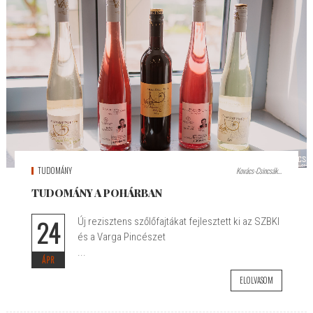
TUDOMÁNY
Kovács-Csincsák...
TUDOMÁNY A POHÁRBAN
24
Új rezisztens szőlőfajtákat fejlesztett ki az SZBKI
és a Varga Pincészet
...
ÁPR
ELOLVASOM