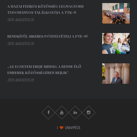
A HAZAI FIZIKUS KÖZÖSSÉG LEGNAGYOBB
TUDOMÁNYOS TALÁLKOZÓJA A TTK-N
2025. AUGUSZTUS 29.
RENDKÍVÜL SIKERES PÓTFELVÉTELI A PTE-N!
2025. AUGUSZTUS 29.
„AZ EGYETEM EREJE MINDIG A BENNE ÉLŐ
EMBEREK KÖZÖSSÉGÉBEN REJLIK”
2025. AUGUSZTUS 29.
I
UNIVPÉCS