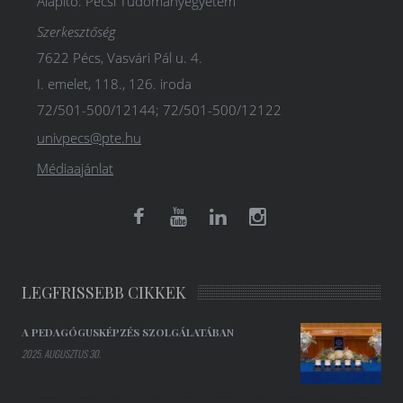
Alapító: Pécsi Tudományegyetem
Szerkesztőség
7622 Pécs, Vasvári Pál u. 4.
I. emelet, 118., 126. iroda
72/501-500/12144; 72/501-500/12122
univpecs@pte.hu
Médiaajánlat
LEGFRISSEBB CIKKEK
A PEDAGÓGUSKÉPZÉS SZOLGÁLATÁBAN
2025. AUGUSZTUS 30.