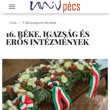
Ugrás a tartalomra
Címlap
16. Béke, igazság és erős intézmények
16. BÉKE, IGAZSÁG ÉS
ERŐS INTÉZMÉNYEK