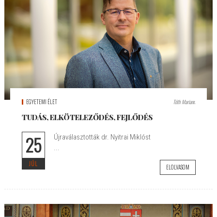
EGYETEMI ÉLET
Tóth Mariann
TUDÁS, ELKÖTELEZŐDÉS, FEJLŐDÉS
25
Újraválasztották dr. Nyitrai Miklóst
...
JÚL
ELOLVASOM