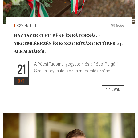
EGYETEMI ÉLET
Tóth Mariann
HAZASZERETET, BÉKE ÉS BÁTORSÁG -
MEGEMLÉKEZÉS ÉS KOSZORÚZÁS OKTÓBER 23.
ALKALMÁBÓL
21
A Pécsi Tudományegyetem és a Pécsi Polgári
Szalon Egyesület közös megemlékezése
...
OKT
ELOLVASOM