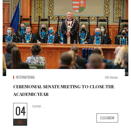
INTERNATIONAL
Tóth Mariann
CEREMONIAL SENATE MEETING TO CLOSE THE
ACADEMIC YEAR
04
none...
ELOLVASOM
JÚL