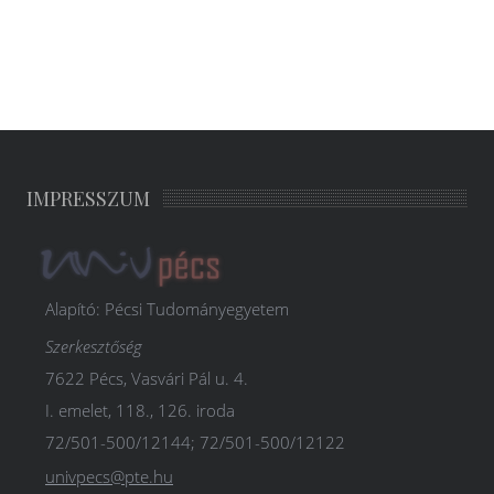
IMPRESSZUM
Alapító: Pécsi Tudományegyetem
Szerkesztőség
7622 Pécs, Vasvári Pál u. 4.
I. emelet, 118., 126. iroda
72/501-500/12144; 72/501-500/12122
univpecs@pte.hu