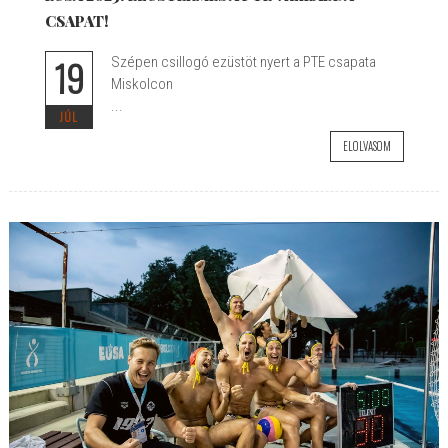
CSAPAT!
19
Szépen csillogó ezüstöt nyert a PTE csapata
Miskolcon
...
JÚL
ELOLVASOM