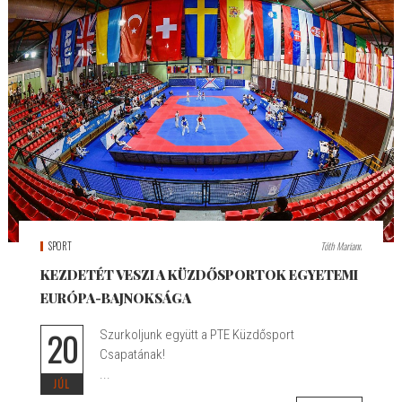
SPORT
Tóth Mariann
KEZDETÉT VESZI A KÜZDŐSPORTOK EGYETEMI
EURÓPA-BAJNOKSÁGA
20
Szurkoljunk együtt a PTE Küzdősport
Csapatának!
...
JÚL