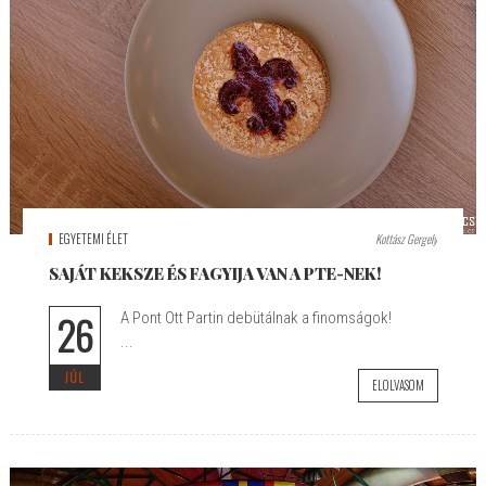
EGYETEMI ÉLET
Kottász Gergely
SAJÁT KEKSZE ÉS FAGYIJA VAN A PTE-NEK!
26
A Pont Ott Partin debütálnak a finomságok!
...
JÚL
ELOLVASOM