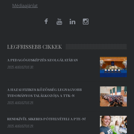
Médiaajánlat
LEGFRISSEBB CIKKEK
A PEDAGÓGUSKÉPZÉS SZOLGÁLATÁBAN
2025. AUGUSZTUS 30.
A HAZAI FIZIKUS KÖZÖSSÉG LEGNAGYOBB
TUDOMÁNYOS TALÁLKOZÓJA A TTK-N
2025. AUGUSZTUS 29.
RENDKÍVÜL SIKERES PÓTFELVÉTELI A PTE-N!
2025. AUGUSZTUS 29.