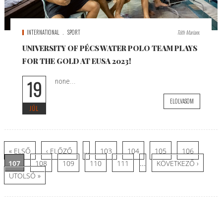
INTERNATIONAL
SPORT
Tóth Mariann
UNIVERSITY OF PÉCS WATER POLO TEAM PLAYS
FOR THE GOLD AT EUSA 2023!
19
none...
ELOLVASOM
JÚL
Oldalak
…
« ELSŐ
‹ ELŐZŐ
103
104
105
106
…
107
108
109
110
111
KÖVETKEZŐ ›
UTOLSÓ »