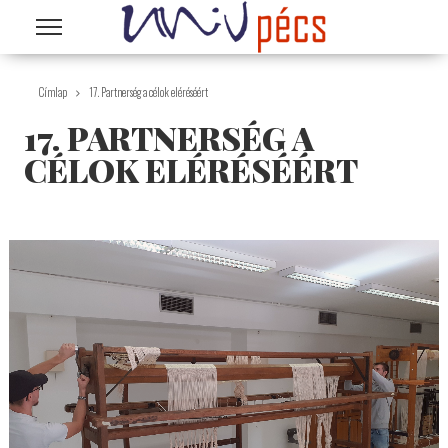
Ugrás a tartalomra
Címlap
17. Partnerség a célok eléréséért
17. PARTNERSÉG A
CÉLOK ELÉRÉSÉÉRT