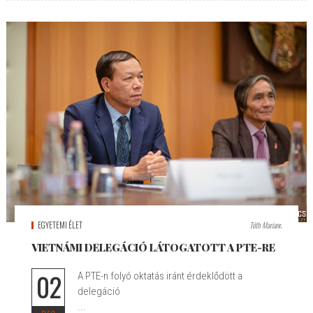
EGYETEMI ÉLET
Tóth Mariann
VIETNÁMI DELEGÁCIÓ LÁTOGATOTT A PTE-RE
02
A PTE-n folyó oktatás iránt érdeklődött a
delegáció
...