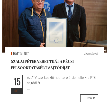
EGYETEMI ÉLET
Kottász Gergely
SZALAI PÉTER VEHETTE ÁT A PÉCSI
FELSŐOKTATÁSÉRT SAJTÓDÍJAT
15
Az ATV szerkesztő-riportere érdemelte ki a PTE
sajtódíját.
...
DEC
ELOLVASOM