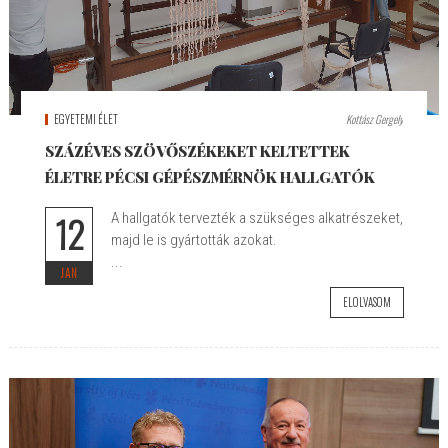
EGYETEMI ÉLET
Kottász Gergely
SZÁZÉVES SZÖVŐSZÉKEKET KELTETTEK
ÉLETRE PÉCSI GÉPÉSZMÉRNÖK HALLGATÓK
12
A hallgatók tervezték a szükséges alkatrészeket,
majd le is gyártották azokat.
...
JAN
ELOLVASOM