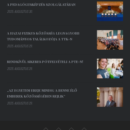
A PEDAGÓGUSKÉPZÉS SZOLGÁLATÁBAN
2025. AUGUSZTUS 30.
A HAZAI FIZIKUS KÖZÖSSÉG LEGNAGYOBB
TUDOMÁNYOS TALÁLKOZÓJA A TTK-N
2025. AUGUSZTUS 29.
RENDKÍVÜL SIKERES PÓTFELVÉTELI A PTE-N!
2025. AUGUSZTUS 29.
„AZ EGYETEM EREJE MINDIG A BENNE ÉLŐ
EMBEREK KÖZÖSSÉGÉBEN REJLIK”
2025. AUGUSZTUS 29.