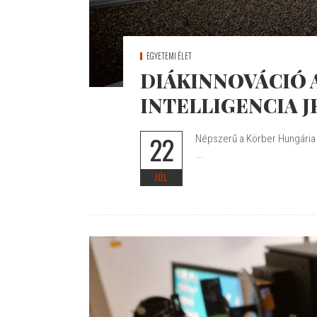
EGYETEMI ÉLET
DIÁKINNOVÁCIÓ 
INTELLIGENCIA 
22
Népszerű a Körber Hungária 
...
JÚL