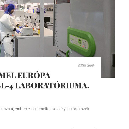
Kottász Gergely
EMEL EURÓPA
SL-4 LABORATÓRIUMA,
ckázatú, emberre is kiemelten veszélyes kórokozók