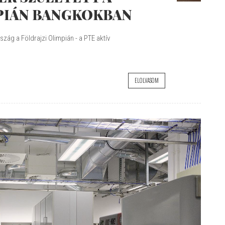
PIÁN BANGKOKBAN
zág a Földrajzi Olimpián - a PTE aktív
ELOLVASOM