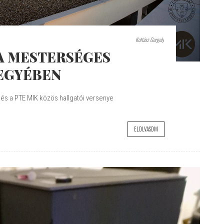
Kottász Gergely
A MESTERSÉGES
JEGYÉBEN
és a PTE MIK közös hallgatói versenye
ELOLVASOM