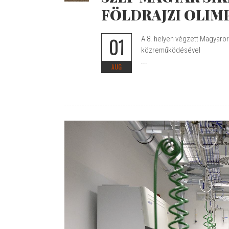
FÖLDRAJZI OLIM
01
A 8. helyen végzett Magyarors
közreműködésével
...
AUG