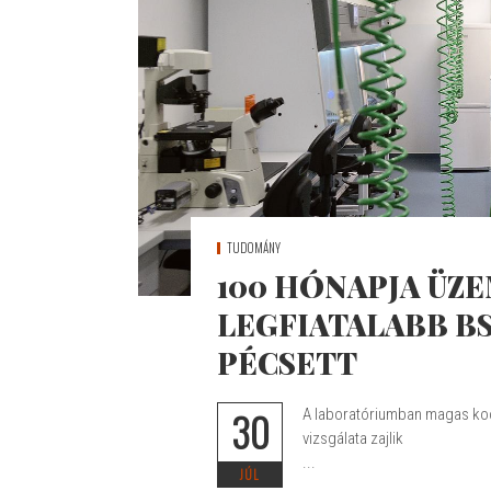
TUDOMÁNY
100 HÓNAPJA ÜZ
LEGFIATALABB B
PÉCSETT
30
A laboratóriumban magas ko
vizsgálata zajlik
...
JÚL