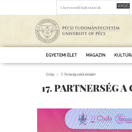
Ugrás a tartalomra
A KERESENDŐ KULCSSZAVAK
EGYETEMI ÉLET
MAGAZIN
KULTÚR
Címlap
17. Partnerség a célok eléréséért
17. PARTNERSÉG A