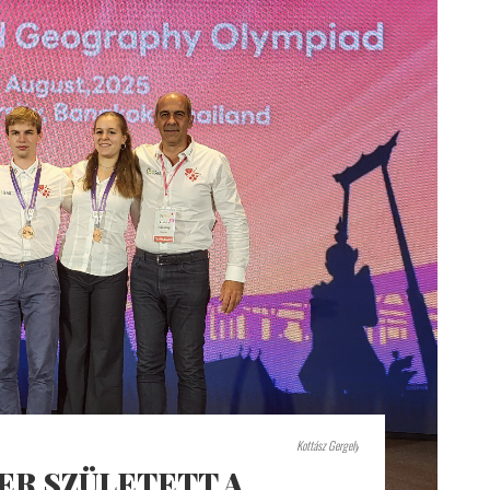
Kottász Gergely
ER SZÜLETETT A