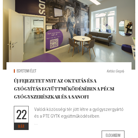
EGYETEMI ÉLET
Kottász Gergely
ÚJ FEJEZETET NYIT AZ OKTATÁS ÉS A
GYÓGYÍTÁS EGYÜTTMŰKÖDÉSÉBEN A PÉCSI
GYÓGYSZERÉSZKAR ÉS A SANOFI
22
Valódi közösségi tér jött létre a gyógyszergyártó
és a PTE GYTK együttműködésében.
...
MÁR
ELOLVASOM