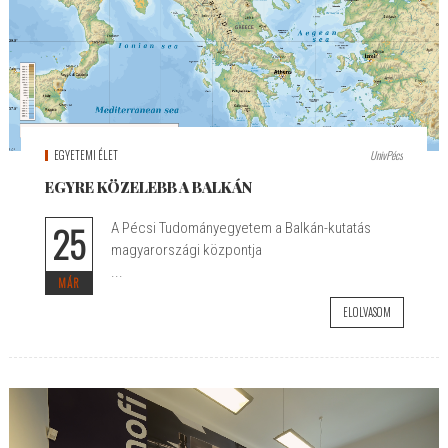
EGYETEMI ÉLET
UnivPécs
EGYRE KÖZELEBB A BALKÁN
25
A Pécsi Tudományegyetem a Balkán-kutatás
magyarországi központja
...
MÁR
ELOLVASOM