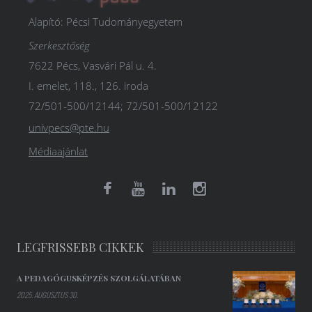
Alapító: Pécsi Tudományegyetem
Szerkesztőség
7622 Pécs, Vasvári Pál u. 4.
I. emelet, 118., 126. iroda
72/501-500/12144; 72/501-500/12122
univpecs@pte.hu
Médiaajánlat
LEGFRISSEBB CIKKEK
A PEDAGÓGUSKÉPZÉS SZOLGÁLATÁBAN
2025. AUGUSZTUS 30.