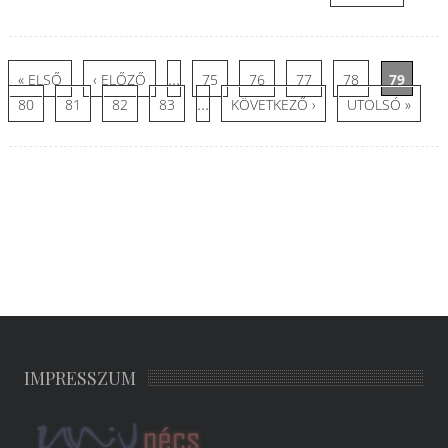
Oldalak
…
« ELSŐ
‹ ELŐZŐ
75
76
77
78
79
…
80
81
82
83
KÖVETKEZŐ ›
UTOLSÓ »
IMPRESSZUM