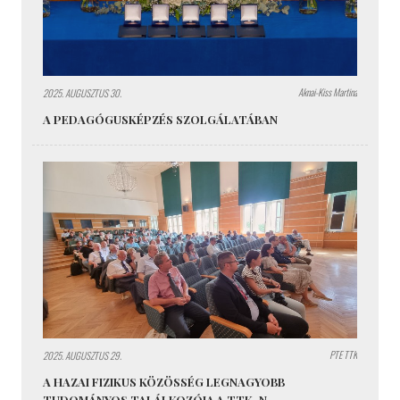
Aknai-Kiss Martina
2025. AUGUSZTUS 30.
A PEDAGÓGUSKÉPZÉS SZOLGÁLATÁBAN
PTE TTK
2025. AUGUSZTUS 29.
A HAZAI FIZIKUS KÖZÖSSÉG LEGNAGYOBB
TUDOMÁNYOS TALÁLKOZÓJA A TTK-N