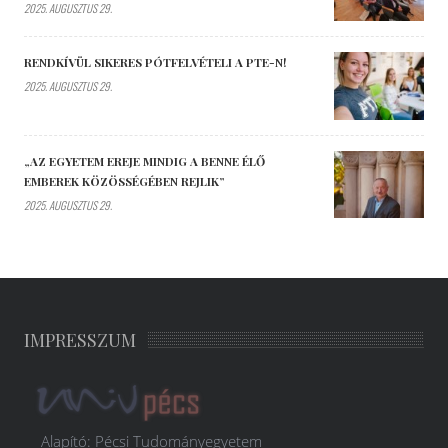
2025. AUGUSZTUS 29.
RENDKÍVÜL SIKERES PÓTFELVÉTELI A PTE-N!
2025. AUGUSZTUS 29.
„AZ EGYETEM EREJE MINDIG A BENNE ÉLŐ
EMBEREK KÖZÖSSÉGÉBEN REJLIK”
2025. AUGUSZTUS 29.
IMPRESSZUM
Alapító: Pécsi Tudományegyetem