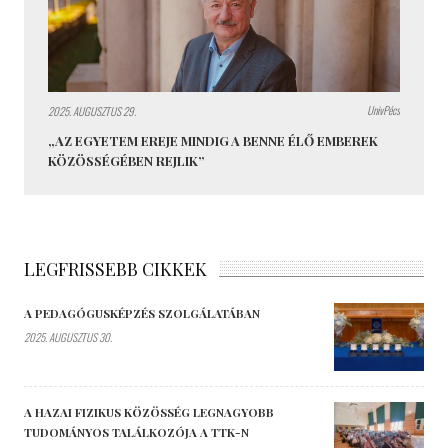
UnivPécs
2025. AUGUSZTUS 29.
„AZ EGYETEM EREJE MINDIG A BENNE ÉLŐ EMBEREK
KÖZÖSSÉGÉBEN REJLIK”
LEGFRISSEBB CIKKEK
A PEDAGÓGUSKÉPZÉS SZOLGÁLATÁBAN
2025. AUGUSZTUS 30.
A HAZAI FIZIKUS KÖZÖSSÉG LEGNAGYOBB
TUDOMÁNYOS TALÁLKOZÓJA A TTK-N