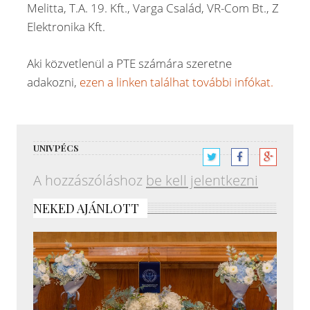
Melitta, T.A. 19. Kft., Varga Család, VR-Com Bt., Z
Elektronika Kft.
Aki közvetlenül a PTE számára szeretne
adakozni,
ezen a linken találhat további infókat.
UNIVPÉCS
A hozzászóláshoz
be kell jelentkezni
NEKED AJÁNLOTT