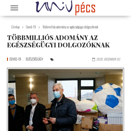
Ugrás a tartalomra
Címlap
Covid-19
Többmilliós adomány az egészségügyi dolgozóknak
TÖBBMILLIÓS ADOMÁNY AZ
EGÉSZSÉGÜGYI DOLGOZÓKNAK
COVID-19
EGÉSZSÉGÜGY
2020. DECEMBER 02.