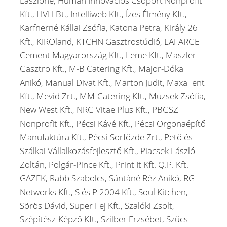
Lászlóné, Humán Innovációs Csoport Nonprofit
Kft., HVH Bt., Intelliweb Kft., Ízes Élmény Kft.,
Karfnerné Kállai Zsófia, Katona Petra, Király 26
Kft., KIROland, KTCHN Gasztrostúdió, LAFARGE
Cement Magyarország Kft., Leme Kft., Maszler-
Gasztro Kft., M-B Catering Kft., Major-Dóka
Anikó, Manual Divat Kft., Marton Judit, MaxaTent
Kft., Mevid Zrt., MM-Catering Kft., Muzsek Zsófia,
New West Kft., NRG Vitae Plus Kft., PBGSZ
Nonprofit Kft., Pécsi Kávé Kft., Pécsi Orgonaépítő
Manufaktúra Kft., Pécsi Sörfőzde Zrt., Pető és
Szálkai Vállalkozásfejlesztő Kft., Piacsek László
Zoltán, Polgár-Pince Kft., Print It Kft. Q.P. Kft.
GAZEK, Rabb Szabolcs, Sántáné Réz Anikó, RG-
Networks Kft., S és P 2004 Kft., Soul Kitchen,
Sörös Dávid, Super Fej Kft., Szalóki Zsolt,
Szépítész-Képző Kft., Szilber Erzsébet, Szűcs