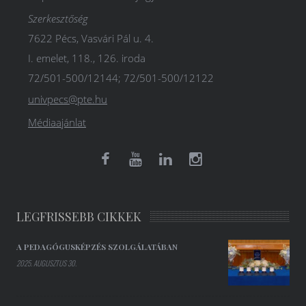
Szerkesztőség
7622 Pécs, Vasvári Pál u. 4.
I. emelet, 118., 126. iroda
72/501-500/12144; 72/501-500/12122
univpecs@pte.hu
Médiaajánlat
LEGFRISSEBB CIKKEK
A PEDAGÓGUSKÉPZÉS SZOLGÁLATÁBAN
2025. AUGUSZTUS 30.