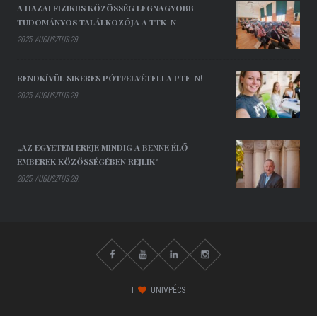
A HAZAI FIZIKUS KÖZÖSSÉG LEGNAGYOBB
TUDOMÁNYOS TALÁLKOZÓJA A TTK-N
2025. AUGUSZTUS 29.
RENDKÍVÜL SIKERES PÓTFELVÉTELI A PTE-N!
2025. AUGUSZTUS 29.
„AZ EGYETEM EREJE MINDIG A BENNE ÉLŐ
EMBEREK KÖZÖSSÉGÉBEN REJLIK”
2025. AUGUSZTUS 29.
I
UNIVPÉCS