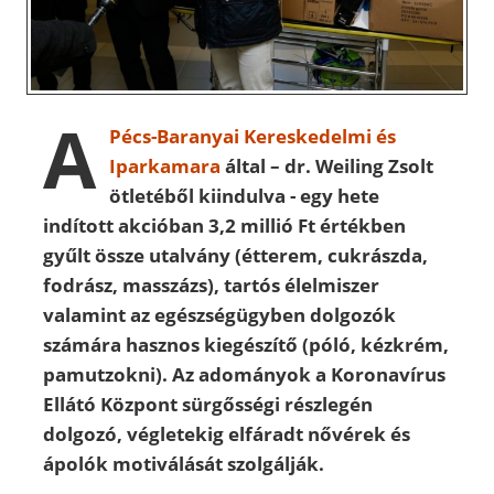
A
Pécs-Baranyai Kereskedelmi és
Iparkamara
által – dr. Weiling Zsolt
ötletéből kiindulva - egy hete
indított akcióban 3,2 millió Ft értékben
gyűlt össze utalvány (étterem, cukrászda,
fodrász, masszázs), tartós élelmiszer
valamint az egészségügyben dolgozók
számára hasznos kiegészítő (póló, kézkrém,
pamutzokni). Az adományok a Koronavírus
Ellátó Központ sürgősségi részlegén
dolgozó, végletekig elfáradt nővérek és
ápolók motiválását szolgálják.