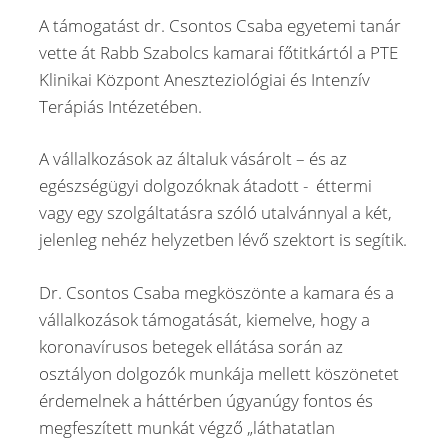
A támogatást dr. Csontos Csaba egyetemi tanár
vette át Rabb Szabolcs kamarai főtitkártól a PTE
Klinikai Központ Aneszteziológiai és Intenzív
Terápiás Intézetében.
A vállalkozások az általuk vásárolt – és az
egészségügyi dolgozóknak átadott - éttermi
vagy egy szolgáltatásra szóló utalvánnyal a két,
jelenleg nehéz helyzetben lévő szektort is segítik.
Dr. Csontos Csaba megköszönte a kamara és a
vállalkozások támogatását, kiemelve, hogy a
koronavírusos betegek ellátása során az
osztályon dolgozók munkája mellett köszönetet
érdemelnek a háttérben úgyanúgy fontos és
megfeszített munkát végző „láthatatlan