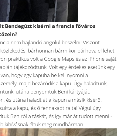
t Bendegúzt kísérni a francia főváros
közein?
ancia nem hajlandó angolul beszélni! Viszont
közlekedés, bárhonnan bármikor bárhova el lehet
yon praktikus volt a Google Maps és az IPhone saját
lapján tájékozódtunk. Volt egy érdekes esetünk egy
van, hogy egy kapuba be kell nyomni a
személy, majd bezáródik a kapu. Úgy haladtunk,
ntünk, utána benyomtuk Beni kártyáját,
n, és utána haladt át a kapun a másik kísérő.
sukta a kapu, és ő fennakadt rajta! Végül úgy
tük Beniről a táskát, és így már át tudott menni -
kább kihívásnak éltük meg mindhárman.