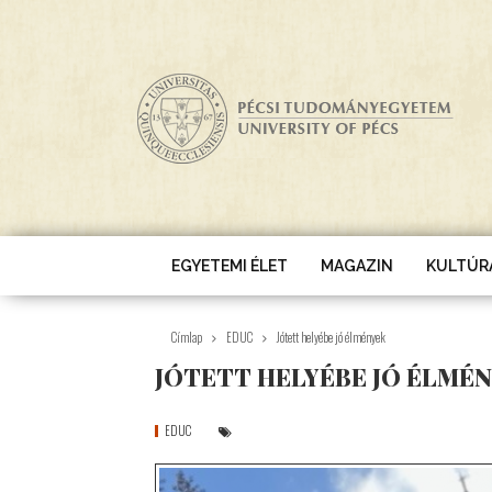
Ugrás a tartalomra
EGYETEMI ÉLET
MAGAZIN
KULTÚR
Címlap
EDUC
Jótett helyébe jó élmények
JÓTETT HELYÉBE JÓ ÉLMÉ
EDUC