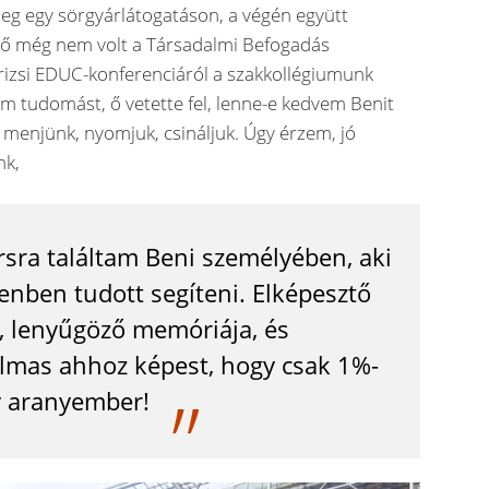
eg egy sörgyárlátogatáson, a végén együtt
 ő még nem volt a Társadalmi Befogadás
árizsi EDUC-konferenciáról a szakkollégiumunk
em tudomást, ő vetette fel, lenne-e kedvem Benit
 menjünk, nyomjuk, csináljuk. Úgy érzem, jó
nk,
ársra találtam Beni személyében, aki
nben tudott segíteni. Elképesztő
n, lenyűgöző memóriája, és
almas ahhoz képest, hogy csak 1%-
y aranyember!