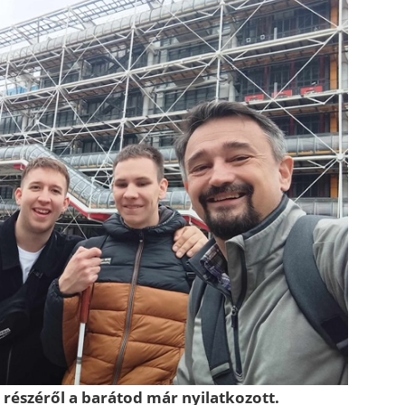
részéről a barátod már nyilatkozott.