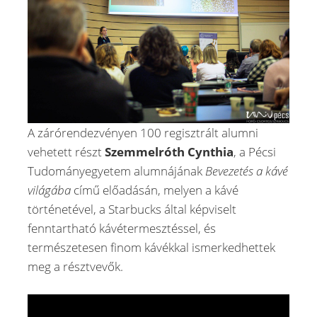
A zárórendezvényen 100 regisztrált alumni
vehetett részt
Szemmelróth Cynthia
, a Pécsi
Tudományegyetem alumnájának
Bevezetés a kávé
világába
című előadásán, melyen a kávé
történetével, a Starbucks által képviselt
fenntartható kávétermesztéssel, és
természetesen finom kávékkal ismerkedhettek
meg a résztvevők.