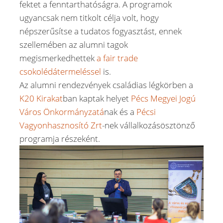
fektet a fenntarthatóságra. A programok
ugyancsak nem titkolt célja volt, hogy
népszerűsítse a tudatos fogyasztást, ennek
szellemében az alumni tagok
megismerkedhettek
a fair trade
csokolédátermeléssel
is.
Az alumni rendezvények családias légkörben a
K20 Kirakat
ban kaptak helyet
Pécs Megyei Jogú
Város Önkormányzatá
nak és a
Pécsi
Vagyonhasznosító Zrt
-nek vállalkozásösztönző
programja részeként.