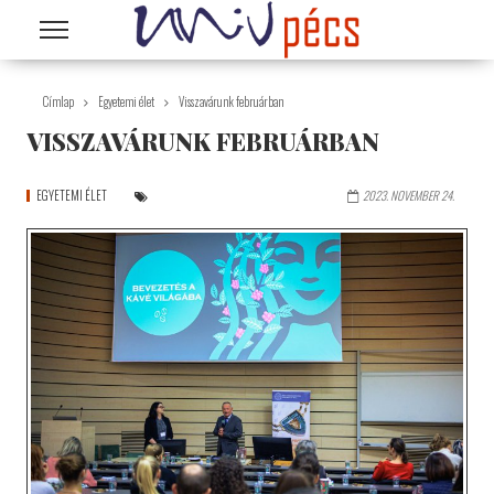
Ugrás a tartalomra
Címlap
Egyetemi élet
Visszavárunk februárban
VISSZAVÁRUNK FEBRUÁRBAN
EGYETEMI ÉLET
2023. NOVEMBER 24.