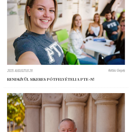
Kottász Gergely
2025. AUGUSZTUS 29.
RENDKÍVÜL SIKERES PÓTFELVÉTELI A PTE-N!