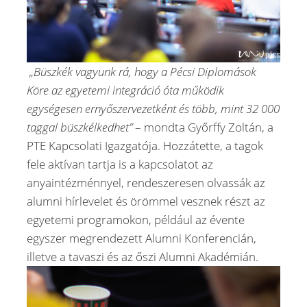
„Büszkék vagyunk rá, hogy a Pécsi Diplomások
Köre az egyetemi integráció óta működik
egységesen ernyőszervezetként és több, mint 32 000
taggal büszkélkedhet”
– mondta Győrffy Zoltán, a
PTE Kapcsolati Igazgatója. Hozzátette, a tagok
fele aktívan tartja is a kapcsolatot az
anyaintézménnyel, rendeszeresen olvassák az
alumni hírlevelet és örömmel vesznek részt az
egyetemi programokon, például az évente
egyszer megrendezett Alumni Konferencián,
illetve a tavaszi és az őszi Alumni Akadémián.