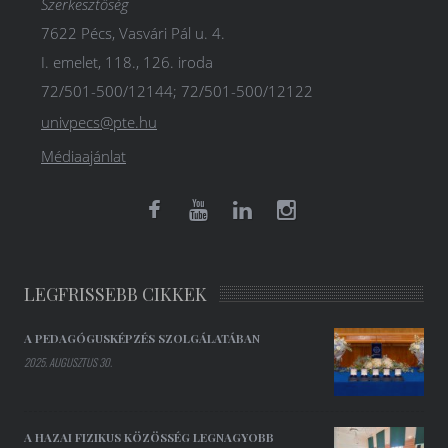
Szerkesztőség
7622 Pécs, Vasvári Pál u. 4.
I. emelet, 118., 126. iroda
72/501-500/12144; 72/501-500/12122
univpecs@pte.hu
Médiaajánlat
LEGFRISSEBB CIKKEK
A PEDAGÓGUSKÉPZÉS SZOLGÁLATÁBAN
2025. AUGUSZTUS 30.
A HAZAI FIZIKUS KÖZÖSSÉG LEGNAGYOBB