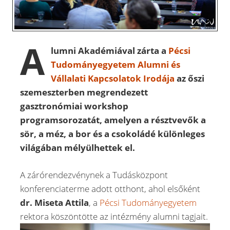
A
lumni Akadémiával zárta a
Pécsi
Tudományegyetem
Alumni és
Vállalati Kapcsolatok Irodája
az őszi
szemeszterben megrendezett
gasztronómiai workshop
programsorozatát, amelyen a résztvevők a
sör, a méz, a bor és a csokoládé különleges
világában mélyülhettek el.
A zárórendezvénynek a Tudásközpont
konferenciaterme adott otthont, ahol elsőként
dr. Miseta Attila
, a
Pécsi Tudományegyetem
rektora köszöntötte az intézmény alumni tagjait.