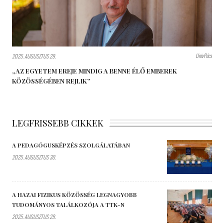
UnivPécs
2025. AUGUSZTUS 29.
„AZ EGYETEM EREJE MINDIG A BENNE ÉLŐ EMBEREK
KÖZÖSSÉGÉBEN REJLIK”
LEGFRISSEBB CIKKEK
A PEDAGÓGUSKÉPZÉS SZOLGÁLATÁBAN
2025. AUGUSZTUS 30.
A HAZAI FIZIKUS KÖZÖSSÉG LEGNAGYOBB
TUDOMÁNYOS TALÁLKOZÓJA A TTK-N
2025. AUGUSZTUS 29.