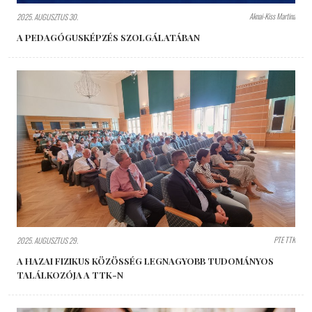
Aknai-Kiss Martina
2025. AUGUSZTUS 30.
A PEDAGÓGUSKÉPZÉS SZOLGÁLATÁBAN
PTE TTK
2025. AUGUSZTUS 29.
A HAZAI FIZIKUS KÖZÖSSÉG LEGNAGYOBB TUDOMÁNYOS
TALÁLKOZÓJA A TTK-N