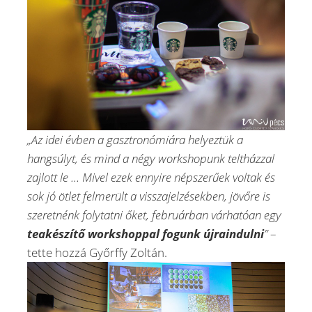
„Az idei évben a gasztronómiára helyeztük a
hangsúlyt, és mind a négy workshopunk teltházzal
zajlott le ... Mivel ezek ennyire népszerűek voltak és
sok jó ötlet felmerült a visszajelzésekben, jövőre is
szeretnénk folytatni őket, februárban várhatóan egy
teakészítő workshoppal fogunk újraindulni
”
–
tette hozzá Győrffy Zoltán.