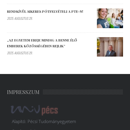
RENDKÍVÜL SIKERES PÓTFELVÉTELI A PTE-N!
2025. AUGUSZTUS 29.
„AZ EGYETEM EREJE MINDIG A BENNE ÉLŐ
EMBEREK KÖZÖSSÉGÉBEN REJLIK”
2025. AUGUSZTUS 29.
IMPRESSZUM
Alapító: Pécsi Tudományegyetem