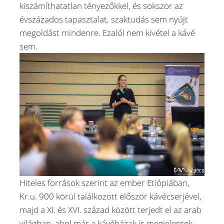
kiszámíthatatlan tényezőkkel, és sokszor az
évszázados tapasztalat, szaktudás sem nyújt
megoldást mindenre. Ezalól nem kivétel a kávé
sem.
Hiteles források szerint az ember Etiópiában,
Kr.u. 900 körül találkozott először kávécserjével,
majd a XI. és XVI. század között terjedt el az arab
világban, ahol már a kávéházak is megjelentek.