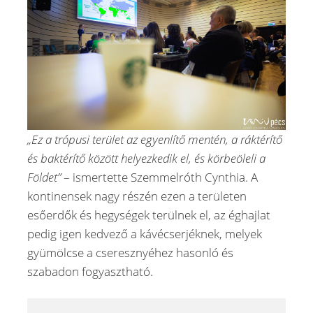
„Ez a trópusi terület az egyenlítő mentén, a ráktérítő
és baktérítő között helyezkedik el, és körbeöleli a
Földet”
– ismertette Szemmelróth Cynthia. A
kontinensek nagy részén ezen a területen
esőerdők és hegységek terülnek el, az éghajlat
pedig igen kedvező a kávécserjéknek, melyek
gyümölcse a cseresznyéhez hasonló és
szabadon fogyasztható.