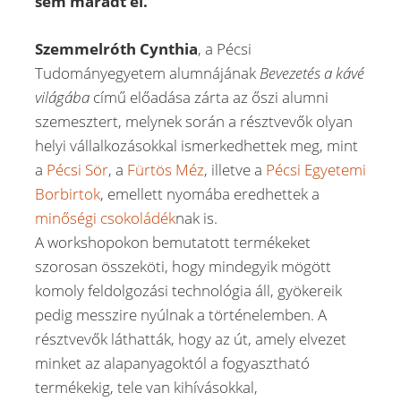
sem maradt el.
Szemmelróth Cynthia
, a Pécsi
Tudományegyetem alumnájának
Bevezetés a kávé
világába
című előadása zárta az őszi alumni
szemesztert, melynek során a résztvevők olyan
helyi vállalkozásokkal ismerkedhettek meg, mint
a
Pécsi Sör
, a
Fürtös Méz
, illetve a
Pécsi Egyetemi
Borbirtok
, emellett nyomába eredhettek a
minőségi csokoládék
nak is.
A workshopokon bemutatott termékeket
szorosan összeköti, hogy mindegyik mögött
komoly feldolgozási technológia áll, gyökereik
pedig messzire nyúlnak a történelemben. A
résztvevők láthatták, hogy az út, amely elvezet
minket az alapanyagoktól a fogyasztható
termékekig, tele van kihívásokkal,