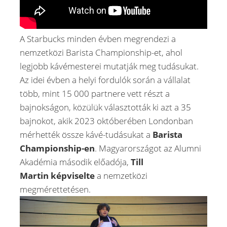
A Starbucks minden évben megrendezi a
nemzetközi Barista Championship-et, ahol
legjobb kávémesterei mutatják meg tudásukat.
Az idei évben a helyi fordulók során a vállalat
több, mint 15 000 partnere vett részt a
bajnokságon, közülük választották ki azt a 35
bajnokot, akik 2023 októberében Londonban
mérhették össze kávé-tudásukat a
Barista
Championship-en
. Magyarországot az Alumni
Akadémia második előadója,
Till
Martin
képviselte
a nemzetközi
megmérettetésen.