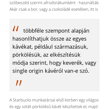
szóbeszéd szerint afrodiziákumként - használták.
Akár csak a bor, vagy a csokoládé esetében, itt is
többféle szempont alapján
hasonlíthatjuk össze az egyes
kávékat, például származásuk,
pörkölésük, az elkészítésük
módja szerint, hogy keverék, vagy
single origin kávéról van-e szó.
A Starbucks munkatársai első körben egy világos
és egy sötét pörkölésű kávét készítettek el, majd