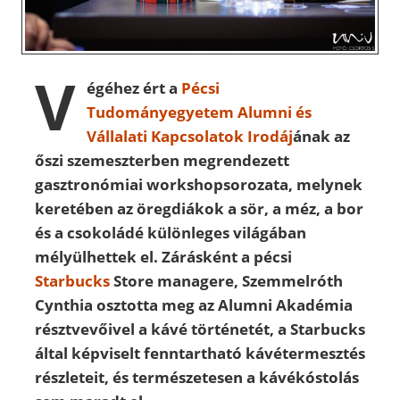
V
égéhez ért a
Pécsi
Tudományegyetem
Alumni és
Vállalati Kapcsolatok Irodáj
ának az
őszi szemeszterben megrendezett
gasztronómiai workshopsorozata, melynek
keretében az öregdiákok a sör, a méz, a bor
és a csokoládé különleges világában
mélyülhettek el. Zárásként a pécsi
Starbucks
Store managere, Szemmelróth
Cynthia osztotta meg az Alumni Akadémia
résztvevőivel a kávé történetét, a Starbucks
által képviselt fenntartható kávétermesztés
részleteit, és természetesen a kávékóstolás