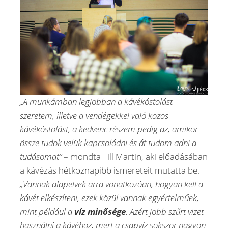
„A munkámban legjobban a kávékóstolást
szeretem, illetve a vendégekkel való közös
kávékóstolást, a kedvenc részem pedig az, amikor
össze tudok velük kapcsolódni és át tudom adni a
tudásomat”
– mondta Till Martin, aki előadásában
a kávézás hétköznapibb ismereteit mutatta be.
„Vannak alapelvek arra vonatkozóan, hogyan kell a
kávét elkészíteni, ezek közül vannak egyértelműek,
mint például a
víz minősége
. Azért jobb szűrt vizet
használni a kávéhoz, mert a csapvíz sokszor nagyon