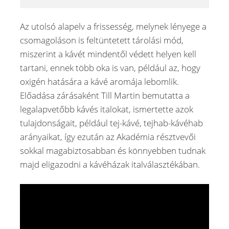
Az utolsó alapelv a frissesség, melynek lényege a
csomagoláson is feltüntetett tárolási mód,
miszerint a kávét mindentől védett helyen kell
tartani, ennek több oka is van, például az, hogy
oxigén hatására a kávé aromája lebomlik.
Előadása zárásaként Till Martin bemutatta a
legalapvetőbb kávés italokat, ismertette azok
tulajdonságait, például tej-kávé, tejhab-kávéhab
arányaikat, így ezután az Akadémia résztvevői
sokkal magabiztosabban és könnyebben tudnak
majd eligazodni a kávéházak italválasztékában.