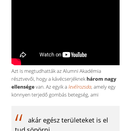
Azt is megtudhatták az Alumni Akadémia
résztvevői, hogy a kávécserjéknek
három nagy
ellensége
van. Az egyik a
levélrozsda
, amely egy
könnyen terjedő gombás betegség, ami
akár egész területeket is el
tud söpörni.