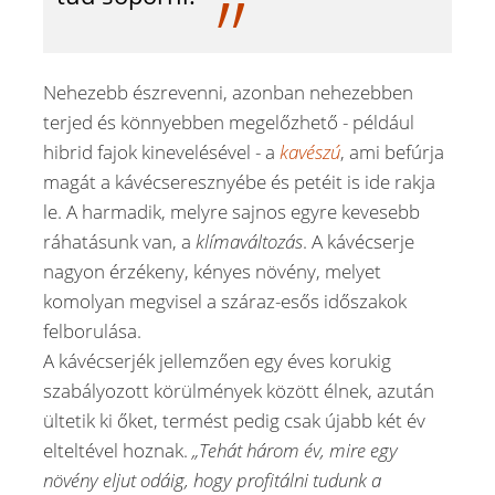
Nehezebb észrevenni, azonban nehezebben
terjed és könnyebben megelőzhető - például
hibrid fajok kinevelésével - a
kavészú
, ami befúrja
magát a kávécseresznyébe és petéit is ide rakja
le. A harmadik, melyre sajnos egyre kevesebb
ráhatásunk van, a
klímaváltozás
. A kávécserje
nagyon érzékeny, kényes növény, melyet
komolyan megvisel a száraz-esős időszakok
felborulása.
A kávécserjék jellemzően egy éves korukig
szabályozott körülmények között élnek, azután
ültetik ki őket, termést pedig csak újabb két év
elteltével hoznak.
„Tehát három év, mire egy
növény eljut odáig, hogy profitálni tudunk a