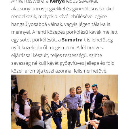
Afrikai testvére, a
Kenya
lédús savakkal,
alacsony boros jegyekkel és gyümölcsös ízekkel
rendelkezik, melyek a kávé lehűlésével egyre
hangsúlyosabbá válnak, vagyis jégen tálalva is
mennyei. A fenti közepes pörkölésű kávék mellett
egy sötét pörkölésűt, a
Sumatra
-t is lehetőség
nyílt közelebbről megismerni. A fél-nedves
eljárással készült, teljes testességű, szinte
savasság nélküli kávét gyógyfüves jellege és föld
közeli aromája teszi azonnal felismerhetővé.