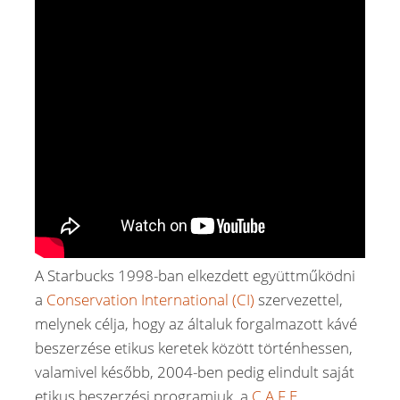
A Starbucks 1998-ban elkezdett együttműködni
a
Conservation International (CI)
szervezettel,
melynek célja, hogy az általuk forgalmazott kávé
beszerzése etikus keretek között történhessen,
valamivel később, 2004-ben pedig elindult saját
etikus beszerzési programjuk, a
C.A.F.E.