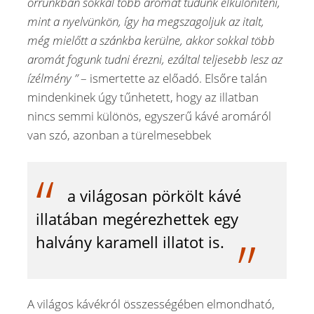
orrunkban sokkal több aromát tudunk elkülöníteni,
mint a nyelvünkön, így ha megszagoljuk az italt,
még mielőtt a szánkba kerülne, akkor sokkal több
aromát fogunk tudni érezni, ezáltal teljesebb lesz az
ízélmény ”
– ismertette az előadó. Elsőre talán
mindenkinek úgy tűnhetett, hogy az illatban
nincs semmi különös, egyszerű kávé aromáról
van szó, azonban a türelmesebbek
a világosan pörkölt kávé
illatában megérezhettek egy
halvány karamell illatot is.
A világos kávékról összességében elmondható,