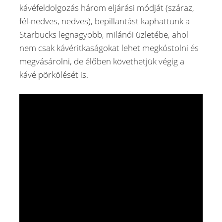
kávéfeldolgozás három eljárási módját (száraz,
fél-nedves, nedves), bepillantást kaphattunk a
Starbucks legnagyobb, milánói üzletébe, ahol
nem csak kávéritkaságokat lehet megkóstolni és
megvásárolni, de élőben követhetjük végig a
kávé pörkölését is.