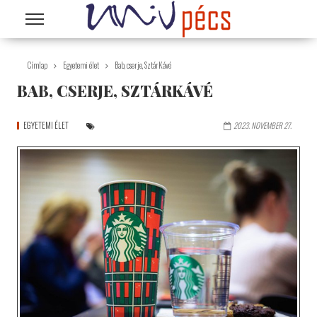
Ugrás a tartalomra
Címlap
Egyetemi élet
Bab, cserje, SztárKávé
BAB, CSERJE, SZTÁRKÁVÉ
EGYETEMI ÉLET
2023. NOVEMBER 27.