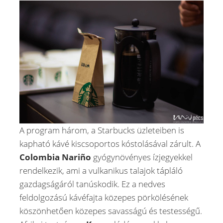
A program három, a Starbucks üzleteiben is
kapható kávé kiscsoportos kóstolásával zárult. A
Colombia Nariño
gyógynövényes ízjegyekkel
rendelkezik, ami a vulkanikus talajok tápláló
gazdagságáról tanúskodik. Ez a nedves
feldolgozású kávéfajta közepes pörkölésének
köszönhetően közepes savasságú és testességű.