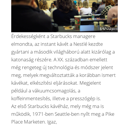
Érdekességként a Starbucks managere
elmondta, az instant kávét a Nestlé kezdte
gyártani a második világháború alatt kizárólag a
katonaság részére. A XX. században emellett
még rengeteg új technológia és módszer jelent
meg, melyek megváltoztatták a korábban ismert
kávékat, elkészítési eljárásokat. Megjelent
például a vákuumcsomagolás, a
koffeinmentesítés, illetve a presszógép is.
Az első Starbucks kávéház, mely még ma is
működik, 1971-ben Seattle-ben nyílt meg a Pike
Place Marketen. Igaz,