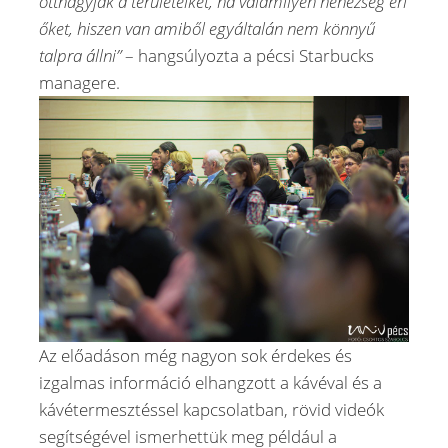
otthagyják a területeiket, ha valamilyen nehézség éri
őket, hiszen van amiből egyáltalán nem könnyű
talpra állni”
– hangsúlyozta a pécsi Starbucks
managere.
Az előadáson még nagyon sok érdekes és
izgalmas információ elhangzott a kávéval és a
kávétermesztéssel kapcsolatban, rövid videók
segítségével ismerhettük meg például a