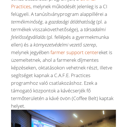
Practices
, melynek működését jelenleg is a CI
felügyeli. A tanúsítványprogram alappillérei a
termékminőség
, a
gazdasági átláthatóság
(pl. a
termékek visszakövethetősége), a
társadalmi
felelősségvállalás
(pl. fellépés a gyermekmunka
ellen) és a
környezetvédelmi vezető szerep
,
melynek jegyében
farmer support center
eket is
üzemeltetnek, ahol a farmerek díjmentes
képzéseken, oktatásokon vehetnek részt, illetve
segítséget kapnak a C.A.F.E. Practices
programhoz való csatlakozáshoz. Ezek a
támogató központok a kávécserjék fő
termőterületén a kávé övön (Coffee Belt) kaptak
helyet.