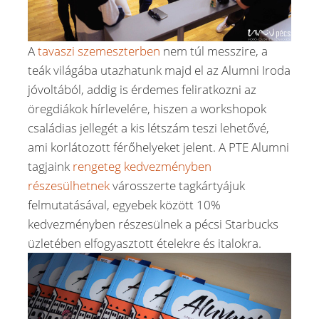
A
tavaszi szemeszterben
nem túl messzire, a
teák világába utazhatunk majd el az Alumni Iroda
jóvoltából, addig is érdemes feliratkozni az
öregdiákok hírlevelére, hiszen a workshopok
családias jellegét a kis létszám teszi lehetővé,
ami korlátozott férőhelyeket jelent. A PTE Alumni
tagjaink
rengeteg kedvezményben
részesülhetnek
városszerte tagkártyájuk
felmutatásával, egyebek között 10%
kedvezményben részesülnek a pécsi Starbucks
üzletében elfogyasztott ételekre és italokra.