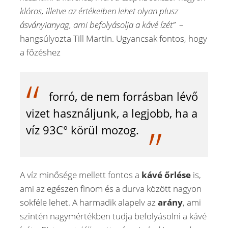
klóros, illetve az értékeiben lehet olyan plusz
ásványianyag, ami befolyásolja a kávé ízét”
–
hangsúlyozta Till Martin. Ugyancsak fontos, hogy
a főzéshez
forró, de nem forrásban lévő
vizet használjunk, a legjobb, ha a
víz 93C° körül mozog.
A víz minősége mellett fontos a
kávé őrlése
is,
ami az egészen finom és a durva között nagyon
sokféle lehet. A harmadik alapelv az
arány
, ami
szintén nagymértékben tudja befolyásolni a kávé