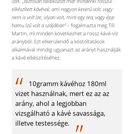
ízét.
„Biztosan találkozott már mindenki rosszul
elkészített kávéval, ami nagyon keserű volt, vagy
nem is volt íze, olyan volt, mint egy tea, vagy épp
hamu ízű volt a szájában”
– fogalmazta meg Till
Martin, mi minden következhet a rossz kávé-víz
arányból. Ezt elkerülendő a kóstoltatások
alkalmával mindig ugyanazt az arányt használják
a kávé elkészítéséhez,
10gramm kávéhoz 180ml
vizet használnak, mert ez az az
arány, ahol a legjobban
vizsgálható a kávé savassága,
illetve testessége.