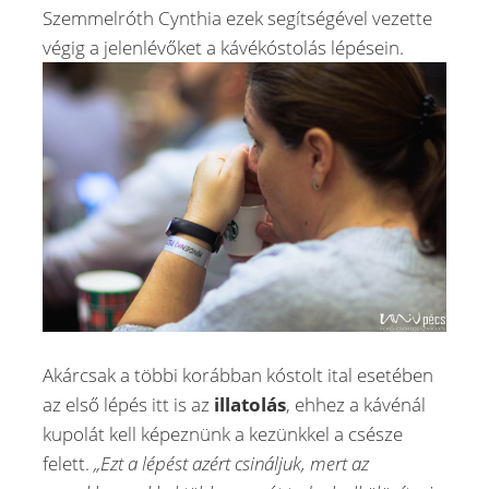
Szemmelróth Cynthia ezek segítségével vezette
végig a jelenlévőket a kávékóstolás lépésein.
Akárcsak a többi korábban kóstolt ital esetében
az első lépés itt is az
illatolás
, ehhez a kávénál
kupolát kell képeznünk a kezünkkel a csésze
felett.
„Ezt a lépést azért csináljuk, mert az