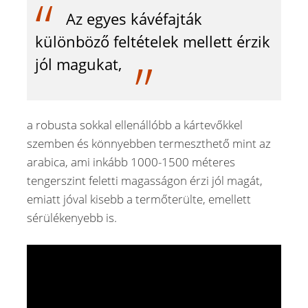
Az egyes kávéfajták
különböző feltételek mellett érzik
jól magukat,
a robusta sokkal ellenállóbb a kártevőkkel
szemben és könnyebben termeszthető mint az
arabica, ami inkább 1000-1500 méteres
tengerszint feletti magasságon érzi jól magát,
emiatt jóval kisebb a termőterülte, emellett
sérülékenyebb is.