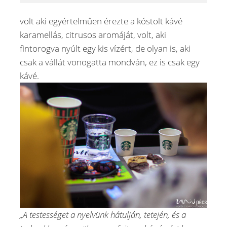
volt aki egyértelműen érezte a kóstolt kávé
karamellás, citrusos aromáját, volt, aki
fintorogva nyúlt egy kis vízért, de olyan is, aki
csak a vállát vonogatta mondván, ez is csak egy
kávé.
„A testességet a nyelvünk hátulján, tetején, és a