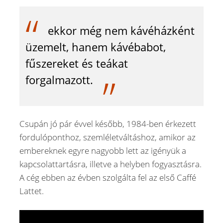
ekkor még nem kávéházként
üzemelt, hanem kávébabot,
fűszereket és teákat
forgalmazott.
Csupán jó pár évvel később, 1984-ben érkezett
fordulóponthoz, szemléletváltáshoz, amikor az
embereknek egyre nagyobb lett az igényük a
kapcsolattartásra, illetve a helyben fogyasztásra.
A cég ebben az évben szolgálta fel az első Caffé
Lattet.