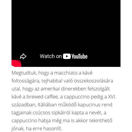
Megtudtuk, hogy a macchiato a kávé
foltosságára, tejhabbal való összekoszolására
utal, hogy az amerikai dinerekben felszolgált
kávé a brewed caffee, a cappuccino pedig a XVI.
században, Itáliában működő kapucinus rend
tagjainak csúcsos sipkáiról kapta a nevét, a
cappuccino habja még ma is akkor tekinthető
jónak, ha erre hasonlít.