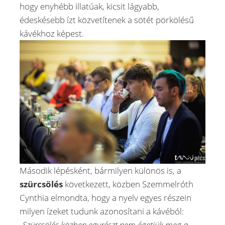
hogy enyhébb illatúak, kicsit lágyabb,
édeskésebb ízt közvetítenek a sötét pörkölésű
kávékhoz képest.
Második lépésként, bármilyen különös is, a
szürcsölés
következett, közben Szemmelróth
Cynthia elmondta, hogy a nyelv egyes részein
milyen ízeket tudunk azonosítani a kávéból:
„Szürcsölés közben egyrészt nem égetjük meg a