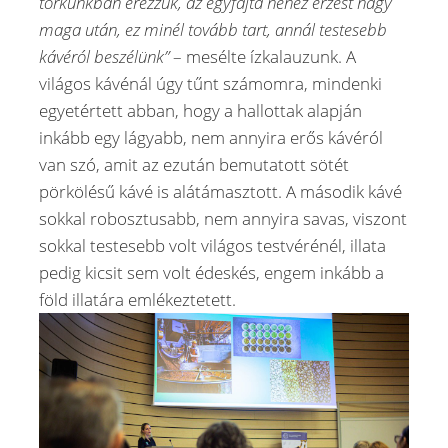
torkunkban érezzük, az egyfajta nehéz érzést hagy
maga után, ez minél tovább tart, annál testesebb
kávéról beszélünk”
– mesélte ízkalauzunk. A
világos kávénál úgy tűnt számomra, mindenki
egyetértett abban, hogy a hallottak alapján
inkább egy lágyabb, nem annyira erős kávéról
van szó, amit az ezután bemutatott sötét
pörkölésű kávé is alátámasztott. A második kávé
sokkal robosztusabb, nem annyira savas, viszont
sokkal testesebb volt világos testvérénél, illata
pedig kicsit sem volt édeskés, engem inkább a
föld illatára emlékeztetett.