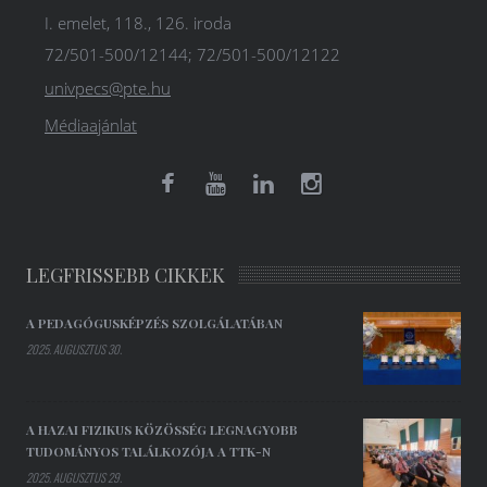
I. emelet, 118., 126. iroda
72/501-500/12144; 72/501-500/12122
univpecs@pte.hu
Médiaajánlat
LEGFRISSEBB CIKKEK
A PEDAGÓGUSKÉPZÉS SZOLGÁLATÁBAN
2025. AUGUSZTUS 30.
A HAZAI FIZIKUS KÖZÖSSÉG LEGNAGYOBB
TUDOMÁNYOS TALÁLKOZÓJA A TTK-N
2025. AUGUSZTUS 29.