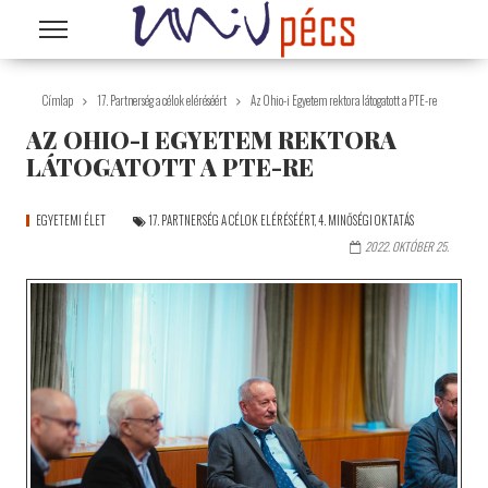
Ugrás a tartalomra
Címlap
17. Partnerség a célok eléréséért
Az Ohio-i Egyetem rektora látogatott a PTE-re
AZ OHIO-I EGYETEM REKTORA
LÁTOGATOTT A PTE-RE
EGYETEMI ÉLET
17. PARTNERSÉG A CÉLOK ELÉRÉSÉÉRT
,
4. MINŐSÉGI OKTATÁS
2022. OKTÓBER 25.