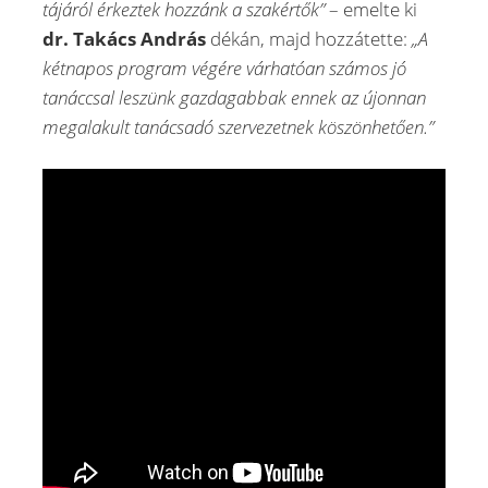
tájáról érkeztek hozzánk a szakértők”
– emelte ki
dr. Takács András
dékán, majd hozzátette:
„A
kétnapos program végére várhatóan számos jó
tanáccsal leszünk gazdagabbak ennek az újonnan
megalakult tanácsadó szervezetnek köszönhetően.”