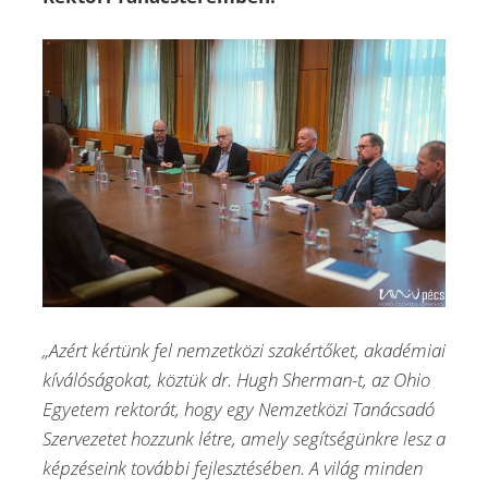
„Azért kértünk fel nemzetközi szakértőket, akadémiai
kíválóságokat, köztük dr. Hugh Sherman-t, az Ohio
Egyetem rektorát, hogy egy Nemzetközi Tanácsadó
Szervezetet hozzunk létre, amely segítségünkre lesz a
képzéseink további fejlesztésében. A világ minden