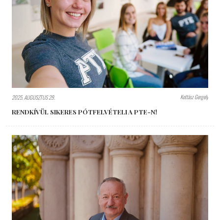
Kottász Gergely
2025. AUGUSZTUS 29.
RENDKÍVÜL SIKERES PÓTFELVÉTELI A PTE-N!