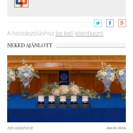
A hozzászóláshoz
be kell jelentkezni
NEKED AJÁNLOTT
Aknai-Kiss Martina
2025. AUGUSZTUS 30.