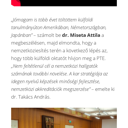
„Jómagam is több évet töltöttem külföldi
tanulmányúton Amerikában, Németországban,
Japánban”
– számolt be
dr. Miseta Attila
a
megbeszélésen, majd elmondta, hogy a
nemzetköziesítés terén a következő lépés az,
hogy több külföldi oktatót hívjon meg a PTE.
„Nem feltétlenül cél a nemzetközi hallgatók
számának további növelése. A kar stratégiája az
idegen nyelvű képzések minőségi fejlesztése,
nemzetközi akkreditációk megszerzése”
– emelte ki
dr. Takács András.