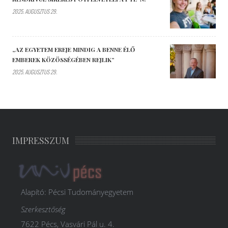
2025. AUGUSZTUS 29.
„AZ EGYETEM EREJE MINDIG A BENNE ÉLŐ
EMBEREK KÖZÖSSÉGÉBEN REJLIK”
2025. AUGUSZTUS 29.
IMPRESSZUM
Alapító: Pécsi Tudományegyetem
Szerkesztőség
7622 Pécs, Vasvári Pál u. 4.