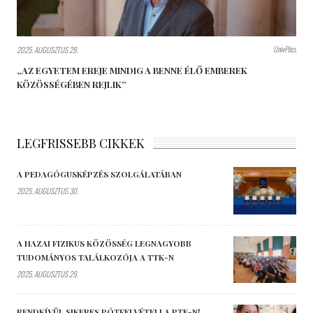
UnivPécs
2025. AUGUSZTUS 29.
„AZ EGYETEM EREJE MINDIG A BENNE ÉLŐ EMBEREK
KÖZÖSSÉGÉBEN REJLIK”
LEGFRISSEBB CIKKEK
A PEDAGÓGUSKÉPZÉS SZOLGÁLATÁBAN
2025. AUGUSZTUS 30.
A HAZAI FIZIKUS KÖZÖSSÉG LEGNAGYOBB
TUDOMÁNYOS TALÁLKOZÓJA A TTK-N
2025. AUGUSZTUS 29.
RENDKÍVÜL SIKERES PÓTFELVÉTELI A PTE-N!