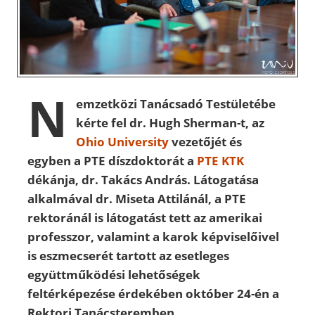
N
emzetközi Tanácsadó Testületébe
kérte fel dr. Hugh Sherman-t, az
Ohio University
vezetőjét és
egyben a PTE díszdoktorát a
PTE KTK
dékánja, dr. Takács András. Látogatása
alkalmával dr. Miseta Attilánál, a PTE
rektoránál is látogatást tett az amerikai
professzor, valamint a karok képviselőivel
is eszmecserét tartott az esetleges
együttműködési lehetőségek
feltérképezése érdekében október 24-én a
Rektori Tanácsteremben.