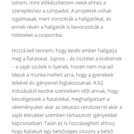
tettem, mint előkészítettem nekik ehhez a
szerepléshez a színpadot. A projektek voltak
izgalmasak, mert vonzották a hallgatókat, és
ennek révén a hallgatók is bevonzották a
többieket a csoportba.
Hozzá kell tennem, hogy kevés ember hallgatja
meg a fiatalokat. Sajnos – és tisztelet a kivételnek
– a saját szüleik is ilyenek, hiszen nem marad
idejük a munka mellett arra, hogy a gyerekeik
lelkével és igényeivel foglakozzanak. A b2
indulásától kezdve szenteltem időt annak, hogy
beszélgessek a fiatalokkal, meghallgattam a
véleményüket akár az oktatási rendszerrel akár a
saját életükkel szemben támasztott igényeikkel
kapcsolatban. Talán ez is hozzásegített ahhoz,
hogy kialakult egy belsőséges viszony a belső