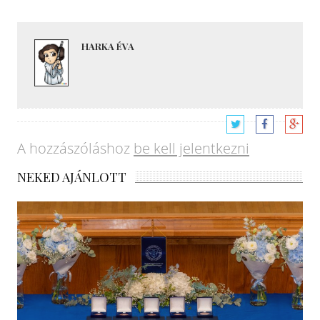
HARKA ÉVA
A hozzászóláshoz
be kell jelentkezni
NEKED AJÁNLOTT