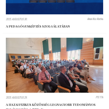
Aknai-Kiss Martina
2025. AUGUSZTUS 30.
A PEDAGÓGUSKÉPZÉS SZOLGÁLATÁBAN
PTE TTK
2025. AUGUSZTUS 29.
A HAZAI FIZIKUS KÖZÖSSÉG LEGNAGYOBB TUDOMÁNYOS