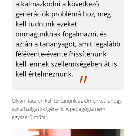
alkalmazkodni a következő
generációk problémáihoz, meg
kell tudnunk ezeket
önmagunknak fogalmazni, és
aztán a tananyagot, amit legalább
félévente-évente frissítenünk
kell, ennek szellemiségében át is
kell értelmeznünk.
Olyan fiatalon kell tartanunk az elménket, ahogy
azt a hallgatók igénylik. A pedagógia nem
egyszerű műfaj.