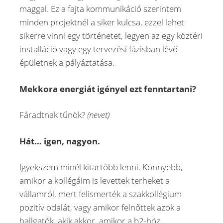
maggal. Ez a fajta kommunikáció szerintem
minden projektnél a siker kulcsa, ezzel lehet
sikerre vinni egy történetet, legyen az egy köztéri
installáció vagy egy tervezési fázisban lévő
épületnek a pályáztatása.
Mekkora energiát igényel ezt fenntartani?
Fáradtnak tűnök?
(nevet)
Hát… igen, nagyon.
Igyekszem minél kitartóbb lenni. Könnyebb,
amikor a kollégáim is levettek terheket a
vállamról, mert felismerték a szakkollégium
pozitív odalát, vagy amikor felnőttek azok a
hallgatók, akik akkor, amikor a b2-höz