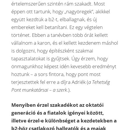
értelemszerűen szintén rám szakadt. Most
éppen ott tartunk, hogy „nagyöregek”, akikkel
együtt kezdtük a b2-t, elballagnak, és új
embereket kell betanítani. Ez egy végtelen
történet. Ebben a tanévben több órát kellett
vállalnom a karon, és el kellett kezdenem máshol
is dolgozni, hogy építészként szakmai
tapasztalatokat is gyűjtsek. Úgy érzem, hogy
önmagunkhoz képest idén kevesebb eredményt
hoztunk – a sors fintora, hogy pont most
terjesztettek fel erre a díjra Adriék (
a Tehetség
Pont munkatársai – a szerk
.).
Menyiben érzel szakadékot az oktatói
generáció és a fiatalok igényei között,
illetve érzel-e különbséget a kezdetekben a
b2-höz csatlakozó hallgatók és a maiak