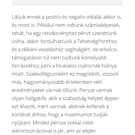
Látjuk ennek a pozitív és negatív oldalát akkor is,
és most is. Például nem voltunk számlaképesek,
tehát, ha egy rendezvényhez pénzt szerettünk
volna, akkor fordulhattunk a TehetségPonthoz
és a dékáni vezetéshez segítségért, de erkölcsi
támogatáson túl nem tudtunk komolyabb
forrásokhoz jutni a hivatalos csatornák hiánya
miatt. Szakkollégiumként ez megoldott, viszont
más, hagyományosabb értelemben vett
eredményeket várnak tőlünk. Persze vannak
olyan hallgatók, akik a szabadság helyett éppen
ezt élvezik, mert vannak, akiknek kellenek a
korlátok ahhoz, hogy a maximumot tudják
nyújtani. Mindez persze sokkal több
adminisztrációval is jár, ami az elején