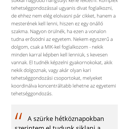
sokkal nagyobb hangsúlyt kéne fektetni. Komplex
tehetséggondozással ugyanis divat foglalkozni,
de ehhez nem elég elolvasni pár cikket, hanem a
mesterének kell lenni, hiszen ez egy önálló
szakma. Nagyon örülnék, ha ezen a vonalon
tudna erősödni az egyetem. Nekem egyszerű a
dolgom, csak a MIK-kel foglalkozom - nekik
minden karral képben kell lenniük, s kevesen
vannak. El tudnék képzelni gyakornokokat, akik
nekik dolgoznak, vagy akár olyan kari
tehetséggondozási csoportokat, melyeket
koordinálva koncentráltabb lehetne az egyetemi
tehetséggondozás.
A szürke hétköznapokban
szerintem el tudunk siklani a