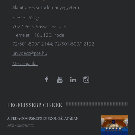
Alapító: Pécsi Tudományegyetem
Szerkesztőség
7622 Pécs, Vasvári Pál u. 4.
I. emelet, 118., 126. iroda
72/501-500/12144; 72/501-500/12122
univpecs@pte.hu
Médiaajánlat
LEGFRISSEBB CIKKEK
A PEDAGÓGUSKÉPZÉS SZOLGÁLATÁBAN
2025. AUGUSZTUS 30.