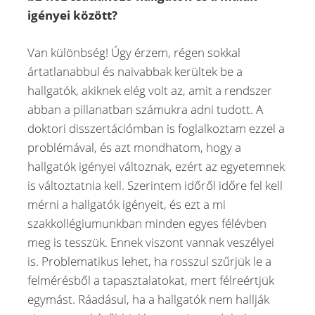
igényei között?
Van különbség! Úgy érzem, régen sokkal
ártatlanabbul és naivabbak kerültek be a
hallgatók, akiknek elég volt az, amit a rendszer
abban a pillanatban számukra adni tudott. A
doktori disszertációmban is foglalkoztam ezzel a
problémával, és azt mondhatom, hogy a
hallgatók igényei változnak, ezért az egyetemnek
is változtatnia kell. Szerintem időről időre fel kell
mérni a hallgatók igényeit, és ezt a mi
szakkollégiumunkban minden egyes félévben
meg is tesszük. Ennek viszont vannak veszélyei
is. Problematikus lehet, ha rosszul szűrjük le a
felmérésből a tapasztalatokat, mert félreértjük
egymást. Ráadásul, ha a hallgatók nem hallják