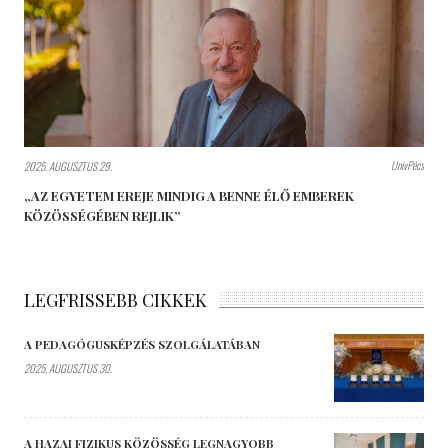
UnivPécs
2025. AUGUSZTUS 29.
„AZ EGYETEM EREJE MINDIG A BENNE ÉLŐ EMBEREK
KÖZÖSSÉGÉBEN REJLIK”
LEGFRISSEBB CIKKEK
A PEDAGÓGUSKÉPZÉS SZOLGÁLATÁBAN
2025. AUGUSZTUS 30.
A HAZAI FIZIKUS KÖZÖSSÉG LEGNAGYOBB