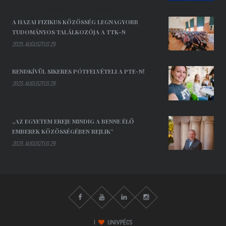
A HAZAI FIZIKUS KÖZÖSSÉG LEGNAGYOBB
TUDOMÁNYOS TALÁLKOZÓJA A TTK-N
2025. AUGUSZTUS 29.
RENDKÍVÜL SIKERES PÓTFELVÉTELI A PTE-N!
2025. AUGUSZTUS 29.
„AZ EGYETEM EREJE MINDIG A BENNE ÉLŐ
EMBEREK KÖZÖSSÉGÉBEN REJLIK”
2025. AUGUSZTUS 29.
I
UNIVPÉCS