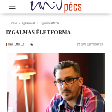
Ugrás a tartalomra
Címlap
Egyetemi élet
Izgalmas életforma
IZGALMAS ÉLETFORMA
EGYETEMI ÉLET
2016. SZEPTEMBER 08.