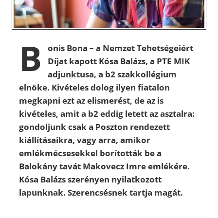
B
onis Bona – a Nemzet Tehetségeiért
Díjat kapott Kósa Balázs, a PTE MIK
adjunktusa, a b2 szakkollégium
elnöke. Kivételes dolog ilyen fiatalon
megkapni ezt az elismerést, de az is
kivételes, amit a b2 eddig letett az asztalra:
gondoljunk csak a Poszton rendezett
kiállításaikra, vagy arra, amikor
emlékmécsesekkel borították be a
Balokány tavát Makovecz Imre emlékére.
Kósa Balázs szerényen nyilatkozott
lapunknak. Szerencsésnek tartja magát.