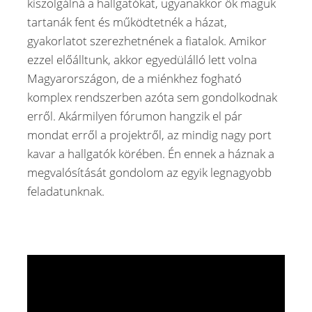
kiszolgálná a hallgatókat, ugyanakkor ők maguk
tartanák fent és működtetnék a házat,
gyakorlatot szerezhetnének a fiatalok. Amikor
ezzel előálltunk, akkor egyedülálló lett volna
Magyarországon, de a miénkhez fogható
komplex rendszerben azóta sem gondolkodnak
erről. Akármilyen fórumon hangzik el pár
mondat erről a projektről, az mindig nagy port
kavar a hallgatók körében. Én ennek a háznak a
megvalósítását gondolom az egyik legnagyobb
feladatunknak.