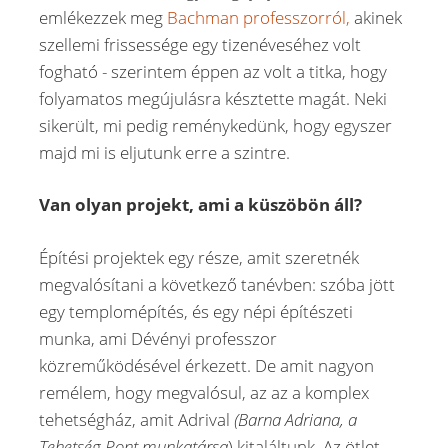
emlékezzek meg
Bachman professzorról,
akinek
szellemi frissessége egy tizenéveséhez volt
fogható - szerintem éppen az volt a titka, hogy
folyamatos megújulásra késztette magát. Neki
sikerült, mi pedig reménykedünk, hogy egyszer
majd mi is eljutunk erre a szintre.
Van olyan projekt, ami a küszöbön áll?
Építési projektek egy része, amit szeretnék
megvalósítani a következő tanévben: szóba jött
egy templomépítés, és egy népi építészeti
munka, ami Dévényi professzor
közreműködésével érkezett. De amit nagyon
remélem, hogy megvalósul, az az a komplex
tehetségház, amit Adrival
(Barna Adriana, a
Tehetség Pont munkatársa
) kitaláltunk. Az ötlet