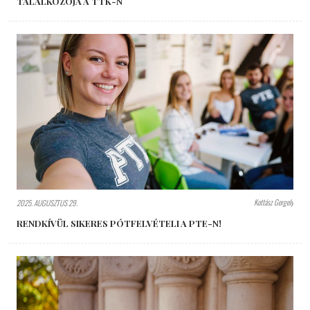
TALÁLKOZÓJA A TTK-N
Kottász Gergely
2025. AUGUSZTUS 29.
RENDKÍVÜL SIKERES PÓTFELVÉTELI A PTE-N!