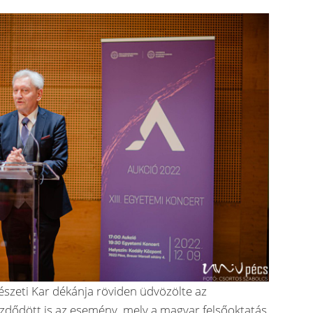
észeti Kar dékánja röviden üdvözölte az
zdődött is az esemény, mely a magyar felsőoktatás