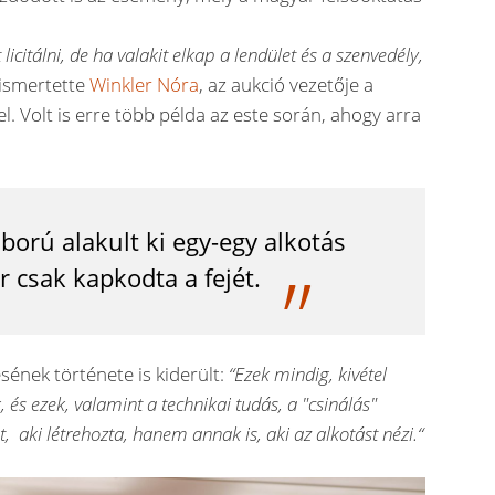
 licitálni, de ha valakit elkap a lendület és a szenvedély,
 ismertette
Winkler Nóra
, az aukció vezetője a
l. Volt is erre több példa az este során, ahogy arra
áború alakult ki egy-egy alkotás
 csak kapkodta a fejét.
sének története is kiderült:
“Ezek mindig, kivétel
 és ezek, valamint a technikai tudás, a "csinálás"
 aki létrehozta, hanem annak is, aki az alkotást nézi.“