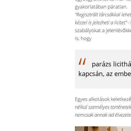
gyakorlatában páratlan.
“Regisztrált tárcsákkal lehet
kézzel is jelezheti a licitet”
-
szabályokat a jelenlévőkke
is, hogy
parázs licith
kapcsán, az ember
Egyes alkotások keletkezé
nélkül személyes történetek,
nemcsak annak ad élvezetet,