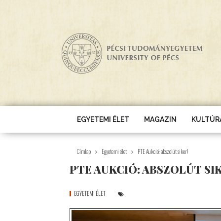
Ugrás a tartalomra
EGYETEMI ÉLET
MAGAZIN
KULTÚR
Címlap
Egyetemi élet
PTE Aukció: abszolút siker!
PTE AUKCIÓ: ABSZOLÚT SIK
EGYETEMI ÉLET