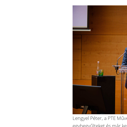
Lengyel Péter, a PTE Műv
egybegyűlteket és már ke