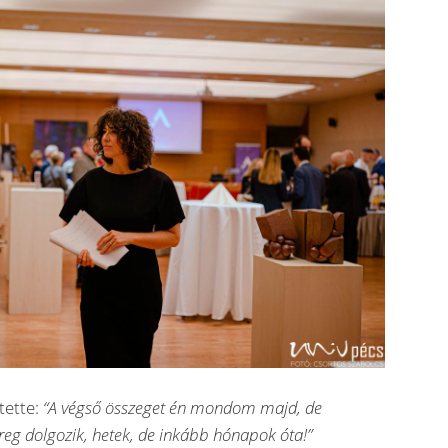
tette:
“A végső összeget én mondom majd, de
eg dolgozik, hetek, de inkább hónapok óta!”