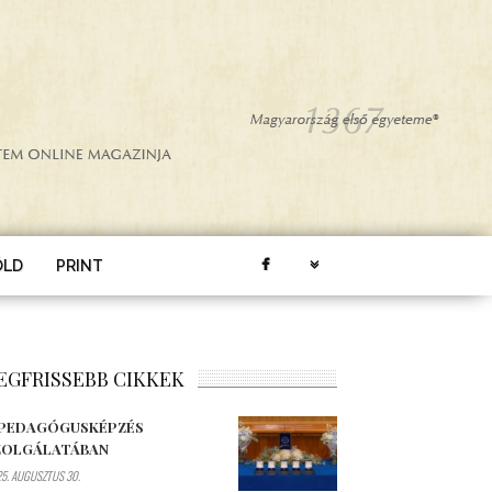
ÖLD
PRINT
EGFRISSEBB CIKKEK
 PEDAGÓGUSKÉPZÉS
ZOLGÁLATÁBAN
5. AUGUSZTUS 30.