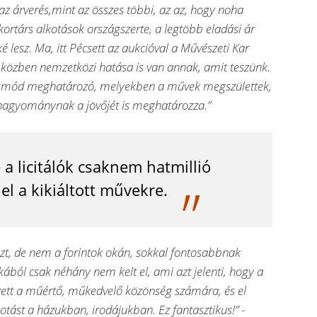
az árverés,mint az összes többi, az az, hogy noha
 kortárs alkotások országszerte, a legtöbb eladási ár
 lesz. Ma, itt Pécsett az aukcióval a Művészeti Kar
közben nemzetközi hatása is van annak, amit teszünk.
smód meghatározó, melyekben a művek megszülettek,
agyománynak a jövőjét is meghatározza.”
 a licitálók csaknem hatmillió
 el a kikiáltott művekre.
ezt, de nem a forintok okán, sokkal fontosabbnak
ából csak néhány nem kelt el, ami azt jelenti, hogy a
ett a műértő, műkedvelő közönség számára, és el
kotást a házukban, irodájukban. Ez fantasztikus!”
-