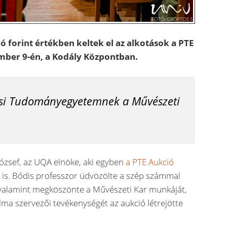
ó forint értékben keltek el az alkotások a PTE
mber 9-én, a Kodály Központban.
csi Tudományegyetemnek a Művészeti
ózsef, az UQA elnöke, aki egyben
a PTE Aukció
a
is. Bódis professzor üdvözölte a szép számmal
 valamint megköszönte a Művészeti Kar munkáját,
lma szervezői tevékenységét az aukció létrejötte