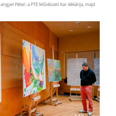
engyel Péter, a PTE Művészeti Kar dékánja, majd