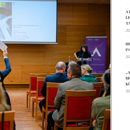
A 
L
T
202
R
P
202
„A
B
K
202