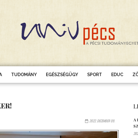
A
TUDOMÁNY
EGÉSZSÉGÜGY
SPORT
EDUC
Z
ER!
L
A
2022. DECEMBER 09.
S
202