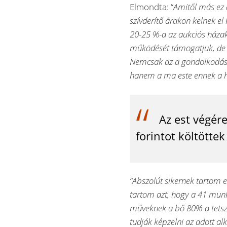
Elmondta: “
Amitől más ez 
szívderítő árakon kelnek el
20-25 %-a az aukciós házaké
működését támogatjuk, de 
Nemcsak az a gondolkodá
hanem a ma este ennek a h
Az est végére
forintot költöttek
“Abszolút sikernek tartom 
tartom azt, hogy a 41 munk
műveknek a bő 80%-a tetsz
tudják képzelni az adott al