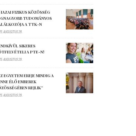
HAZAI FIZIKUS KÖZÖSSÉG
EGNAGYOBB TUDOMÁNYOS
ALÁLKOZÓJA A TTK-N
5. AUGUSZTUS 29.
ENDKÍVÜL SIKERES
ÓTFELVÉTELI A PTE-N!
5. AUGUSZTUS 29.
Z EGYETEM EREJE MINDIG A
ENNE ÉLŐ EMBEREK
ÖZÖSSÉGÉBEN REJLIK”
5. AUGUSZTUS 29.