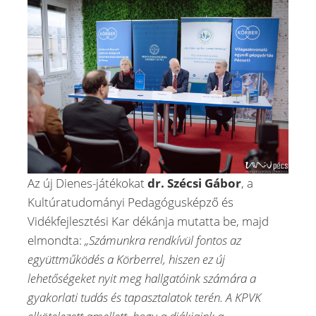
Az új Dienes-játékokat
dr. Szécsi Gábor
, a
Kultúratudományi Pedagógusképző és
Vidékfejlesztési Kar dékánja mutatta be, majd
elmondta:
„Számunkra rendkívül fontos az
együttműködés a Körberrel, hiszen ez új
lehetőségeket nyit meg hallgatóink számára a
gyakorlati tudás és tapasztalatok terén. A KPVK