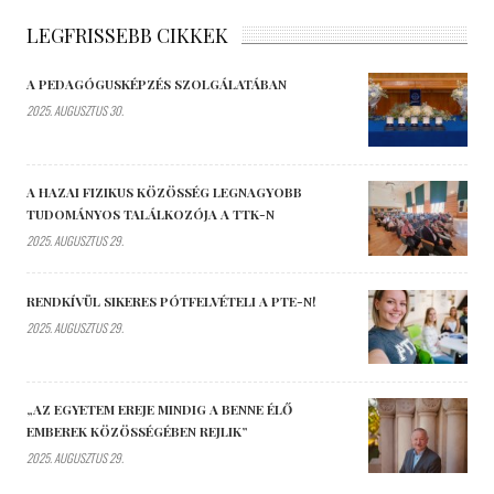
LEGFRISSEBB CIKKEK
A PEDAGÓGUSKÉPZÉS SZOLGÁLATÁBAN
2025. AUGUSZTUS 30.
A HAZAI FIZIKUS KÖZÖSSÉG LEGNAGYOBB
TUDOMÁNYOS TALÁLKOZÓJA A TTK-N
2025. AUGUSZTUS 29.
RENDKÍVÜL SIKERES PÓTFELVÉTELI A PTE-N!
2025. AUGUSZTUS 29.
„AZ EGYETEM EREJE MINDIG A BENNE ÉLŐ
EMBEREK KÖZÖSSÉGÉBEN REJLIK”
2025. AUGUSZTUS 29.