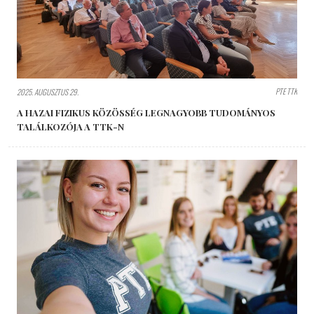
PTE TTK
2025. AUGUSZTUS 29.
A HAZAI FIZIKUS KÖZÖSSÉG LEGNAGYOBB TUDOMÁNYOS
TALÁLKOZÓJA A TTK-N