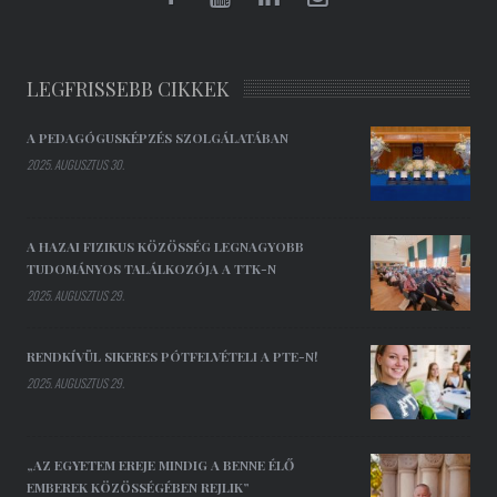
LEGFRISSEBB CIKKEK
A PEDAGÓGUSKÉPZÉS SZOLGÁLATÁBAN
2025. AUGUSZTUS 30.
A HAZAI FIZIKUS KÖZÖSSÉG LEGNAGYOBB
TUDOMÁNYOS TALÁLKOZÓJA A TTK-N
2025. AUGUSZTUS 29.
RENDKÍVÜL SIKERES PÓTFELVÉTELI A PTE-N!
2025. AUGUSZTUS 29.
„AZ EGYETEM EREJE MINDIG A BENNE ÉLŐ
EMBEREK KÖZÖSSÉGÉBEN REJLIK”