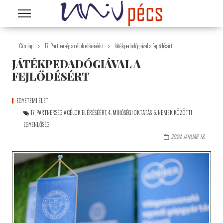
Ugrás a tartalomra
Címlap
17. Partnerség a célok eléréséért
Játékpedadógiával a fejlődésért
JÁTÉKPEDADÓGIÁVAL A
FEJLŐDÉSÉRT
EGYETEMI ÉLET
17. PARTNERSÉG A CÉLOK ELÉRÉSÉÉRT
,
4. MINŐSÉGI OKTATÁS
,
5. NEMEK KÖZÖTTI
EGYENLŐSÉG
2024. JANUÁR 18.