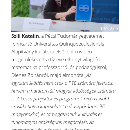
Szili Katalin
, a Pécsi Tudományegyetemet
fenntartó Universitas Quinqueecclesiensis
Alapítvány kurátora elsőként röviden
megemlékezett a tíz éve elhunyt világhírű
matematika professzorról és pedagógusról,
Dienes Zoltánról, majd elmondta
„Az
együttműködés nem csak a PTE számára jelentős,
hanem a határon túli magyar közösségek számára
is. A közös projektek és programok révén tovább
erősíthetjük a kapcsolatot a diaszpórában élő
magyarokkal, és támogathatjuk kulturális és
tudományos örökségünk megőrzését. Az
egyetemünk és a Körber közötti szoros