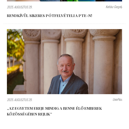
Kottász Gergely
2025. AUGUSZTUS 29.
RENDKÍVÜL SIKERES PÓTFELVÉTELI A PTE-N!
UnivPécs
2025. AUGUSZTUS 29.
„AZ EGYETEM EREJE MINDIG A BENNE ÉLŐ EMBEREK
KÖZÖSSÉGÉBEN REJLIK”