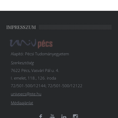
IMPRESSZUM
Alapító: Pécsi Tudományegyetem
Szerkesztőség
7622 Pécs, Vasvári Pál u. 4.
I. emelet, 118., 126. iroda
72/501-500/12144; 72/501-500/12122
univpecs@pte.hu
Médiaajánlat