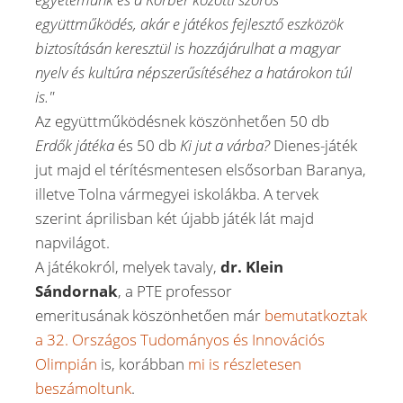
együttműködés, akár e játékos fejlesztő eszközök
biztosításán keresztül is hozzájárulhat a magyar
nyelv és kultúra népszerűsítéséhez a határokon túl
is."
Az együttműködésnek köszönhetően 50 db
Erdők játéka
és 50 db
Ki jut a várba?
Dienes-játék
jut majd el térítésmentesen elsősorban Baranya,
illetve Tolna vármegyei iskolákba. A tervek
szerint áprilisban két újabb játék lát majd
napvilágot.
A játékokról, melyek tavaly,
dr. Klein
Sándornak
, a PTE professor
emeritusának köszönhetően már
bemutatkoztak
a 32. Országos Tudományos és Innovációs
Olimpián
is, korábban
mi is részletesen
beszámoltunk
.