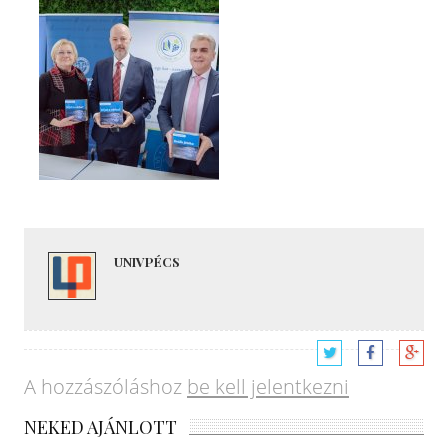
UNIVPÉCS
A hozzászóláshoz
be kell jelentkezni
NEKED AJÁNLOTT