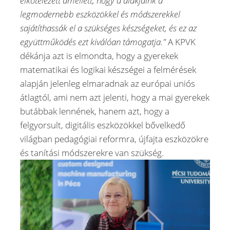
elkötelezett amellett, hogy a diákjaink a
legmodernebb eszközökkel és módszerekkel
sajátíthassák el a szükséges készségeket, és ez az
együttműködés ezt kiválóan támogatja."
A KPVK
dékánja azt is elmondta, hogy a gyerekek
matematikai és logikai készségei a felmérések
alapján jelenleg elmaradnak az európai uniós
átlagtól, ami nem azt jelenti, hogy a mai gyerekek
butábbak lennének, hanem azt, hogy a
felgyorsult, digitális eszközökkel bővelkedő
világban pedagógiai reformra, újfajta eszközökre
és tanítási módszerekre van szükség.