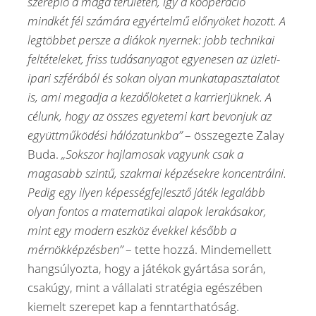
szereplő a maga területén, így a kooperáció
mindkét fél számára egyértelmű előnyöket hozott. A
legtöbbet persze a diákok nyernek: jobb technikai
feltételeket, friss tudásanyagot egyenesen az üzleti-
ipari szférából és sokan olyan munkatapasztalatot
is, ami megadja a kezdőlöketet a karrierjüknek. A
célunk, hogy az összes egyetemi kart bevonjuk az
együttműködési hálózatunkba”
– összegezte Zalay
Buda.
„Sokszor hajlamosak vagyunk csak a
magasabb szintű, szakmai képzésekre koncentrálni.
Pedig egy ilyen képességfejlesztő játék legalább
olyan fontos a matematikai alapok lerakásakor,
mint egy modern eszköz évekkel később a
mérnökképzésben”
– tette hozzá. Mindemellett
hangsúlyozta, hogy a játékok gyártása során,
csakúgy, mint a vállalati stratégia egészében
kiemelt szerepet kap a fenntarthatóság.